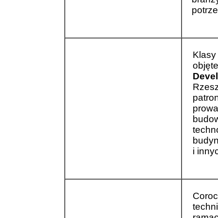
potrz
Klasy
objęt
Deve
Rzesz
patro
prowa
budow
techn
budyn
i inny
Coroc
techn
ramac