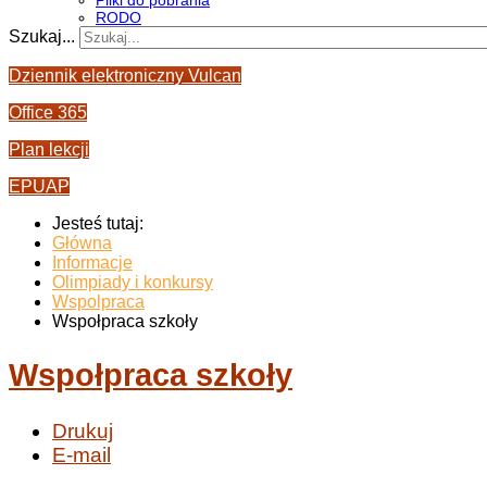
Pliki do pobrania
RODO
Szukaj...
Dziennik elektroniczny Vulcan
Office 365
Plan lekcji
EPUAP
Jesteś tutaj:
Główna
Informacje
Olimpiady i konkursy
Wspolpraca
Wspołpraca szkoły
Wspołpraca szkoły
Drukuj
E-mail