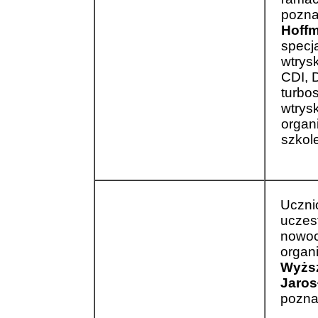
pozna
Hoffm
specja
wtrys
CDI, D
turbos
wtrys
organ
szkol
Uczni
uczes
nowoc
organ
Wyżs
Jaros
poznaj