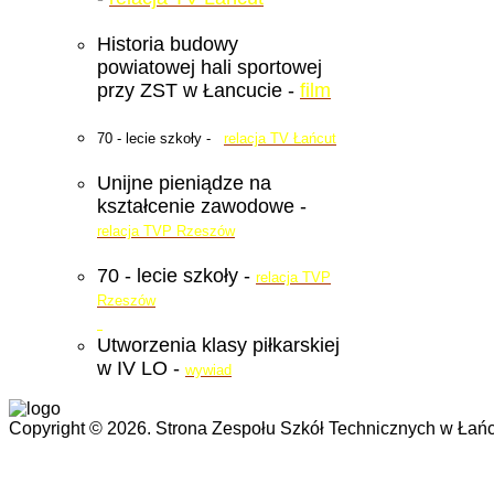
Historia budowy
powiatowej hali sportowej
przy ZST w Łancucie -
film
70 - lecie szkoły -
relacja TV Łańcut
Unijne pieniądze na
kształcenie zawodowe -
relacja TVP Rzeszów
70 - lecie szkoły -
relacja TVP
Rzeszów
Utworzenia klasy piłkarskiej
w IV LO -
wywiad
Copyright © 2026. Strona Zespołu Szkół Technicznych w Łańc