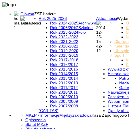
Główna
ZST Łańcut
Rok 2025-2026
Aktualności
Wydar
Rok 2024-2025
Archiwum
O
Rok 2006/2007
Szkolne
K
Rok 2023-2024
koło
U
Rok 2022-2023
N
Rok 2021-2022
Dla rod
Rok 2020-2021
Kalenda
Rok 2019-2020
Ubezpi
Rok 2018-2019
Sport
Rok 2017-2018
K
Rok 2016/2017
K
Rok 2015/2016
Wywiad z d
Rok 2014/2015
Historia szk
Rok 2013/2014
Patro
Rok 2012/2013
Nada
Rok 2011/2012
Galer
Rok 2010/2011
Najważniejs
Rok 2009/2010
Zasłużeni n
Rok 2008/2009
Wspomnieni
Rok 2007/2008
Historia TM
"CARITAS"
Zjazdy abs
MKZP - informacje
Międzyzakładowa
Kasa Zapomogowo 
Ogłoszenia
Statut MKZP