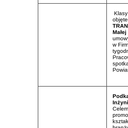
Klasy
objęt
TRANS
Małej
umowy
w Fir
tygod
Praco
spotk
Powia
Podka
Inżyn
Celem
promow
kszta
branż