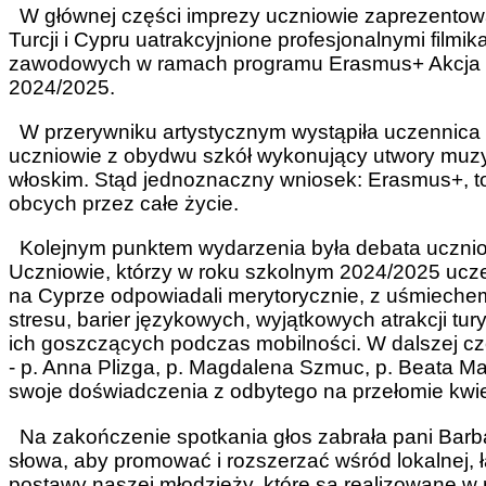
W głównej części imprezy uczniowie zaprezentowali
Turcji i Cypru uatrakcyjnione profesjonalnymi film
zawodowych w ramach programu Erasmus+ Akcja 1
2024/2025.
W przerywniku artystycznym wystąpiła uczennica
uczniowie z obydwu szkół wykonujący utwory muzyc
włoskim. Stąd jednoznaczny wniosek: Erasmus+, to
obcych przez całe życie.
Kolejnym punktem wydarzenia była debata uczni
Uczniowie, którzy w roku szkolnym 2024/2025 uczest
na Cyprze odpowiadali merytorycznie, z uśmieche
stresu, barier językowych, wyjątkowych atrakcji tu
ich goszczących podczas mobilności. W dalszej cz
- p. Anna Plizga, p. Magdalena Szmuc, p. Beata M
swoje doświadczenia z odbytego na przełomie kwiet
Na zakończenie spotkania głos zabrała pani Barba
słowa, aby promować i rozszerzać wśród lokalnej, ł
postawy naszej młodzieży, które są realizowane 