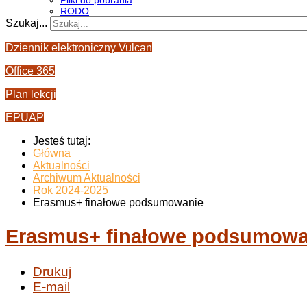
Pliki do pobrania
RODO
Szukaj...
Dziennik elektroniczny Vulcan
Office 365
Plan lekcji
EPUAP
Jesteś tutaj:
Główna
Aktualności
Archiwum Aktualności
Rok 2024-2025
Erasmus+ finałowe podsumowanie
Erasmus+ finałowe podsumowa
Drukuj
E-mail