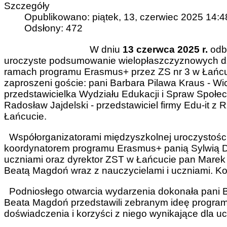
Szczegóły
Opublikowano: piątek, 13, czerwiec 2025 14:4
Odsłony: 472
W dniu
13 czerwca 2025 r.
odby
uroczyste podsumowanie wielopłaszczyznowych dz
ramach programu Erasmus+ przez ZS nr 3 w Łańcuci
zaproszeni goście: pani Barbara Pilawa Kraus - Wi
przedstawicielka Wydziału Edukacji i Spraw Społ
Radosław Jajdelski - przedstawiciel firmy Edu-it 
Łańcucie.
Współorganizatorami międzyszkolnej uroczystości b
koordynatorem programu Erasmus+ panią Sylwią Du
uczniami oraz dyrektor ZST w Łańcucie pan Mare
Beatą Magdoń wraz z nauczycielami i uczniami. Ko
Podniosłego otwarcia wydarzenia dokonała pani Ba
Beata Magdoń przedstawili zebranym ideę program
doświadczenia i korzyści z niego wynikające dla ucz