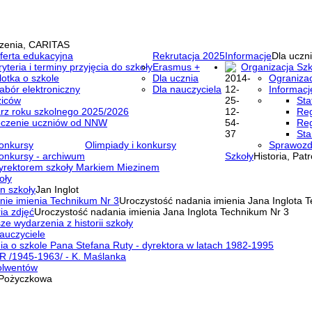
zenia, CARITAS
ferta edukacyjna
Rekrutacja 2025
Informacje
Dla uczni
ryteria i terminy przyjęcia do szkoły
Erasmus +
Organizacja Szk
lotka o szkole
Dla ucznia
Ogranizac
abór elektroniczny
Dla nauczyciela
Informacj
ziców
Sta
rz roku szkolnego 2025/2026
Reg
eczenie uczniów od NNW
Reg
Sta
onkursy
Olimpiady i konkursy
Sprawozd
onkursy - archiwum
Szkoły
Historia, Pat
yrektorem szkoły Markiem Miezinem
oły
n szkoły
Jan Inglot
nie imienia Technikum Nr 3
Uroczystość nadania imienia Jana Inglota 
ia zdjęć
Uroczystość nadania imienia Jana Inglota Technikum Nr 3
ze wydarzenia z historii szkoły
auczyciele
a o szkole Pana Stefana Ruty - dyrektora w latach 1982-1995
R /1945-1963/ - K. Maślanka
olwentów
Pożyczkowa