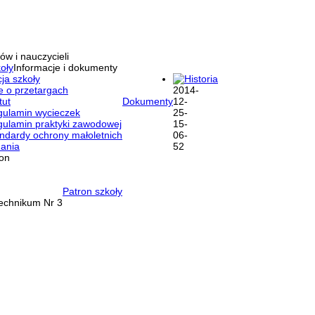
ów i nauczycieli
oły
Informacje i dokumenty
ja szkoły
Historia
e o przetargach
tut
Dokumenty
ulamin wycieczek
ulamin praktyki zawodowej
ndardy ochrony małoletnich
ania
ron
Patron szkoły
Technikum Nr 3