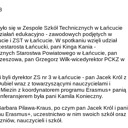
8
ło się w Zespole Szkół Technicznych w Łańcucie
iałań edukacyjno - zawodowych podjętych w
e i ZST w Łańcucie. W spotkaniu wzięli udział
cestarosta Łańcucki, pani Kinga Kania -
ecznych Starostwa Powiatowego w Łańcucie, pan
z Rzeszowa, pan Grzegorz Wilk-wicedyrektor PCKZ w
yli dyrektor ZS nr 3 w Łańcucie - pan Jacek Król z
biel wraz z towarzyszącymi nauczycielami i
k Miezin z koordynatorem programu Erasmus+ panią
nferansjerem była pani Kamila Konieczny.
rbara Pilawa-Kraus, po czym pan Jacek Król i pani
u Erasmus+, uczestnictwo w nim swoich szkół oraz
niów, nauczycieli i szkół.