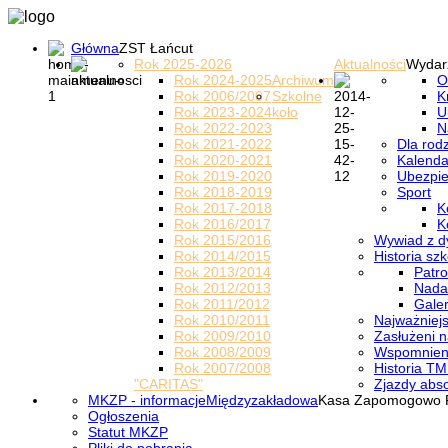
Główna
ZST Łańcut
Rok 2025-2026
Aktualności
Wydar
Rok 2024-2025
Archiwum
O
Rok 2006/2007
Szkolne
K
Rok 2023-2024
koło
U
Rok 2022-2023
N
Rok 2021-2022
Dla rod
Rok 2020-2021
Kalenda
Rok 2019-2020
Ubezpi
Rok 2018-2019
Sport
Rok 2017-2018
K
Rok 2016/2017
K
Rok 2015/2016
Wywiad z d
Rok 2014/2015
Historia szk
Rok 2013/2014
Patro
Rok 2012/2013
Nada
Rok 2011/2012
Galer
Rok 2010/2011
Najważniejs
Rok 2009/2010
Zasłużeni n
Rok 2008/2009
Wspomnieni
Rok 2007/2008
Historia TM
"CARITAS"
Zjazdy abs
MKZP - informacje
Międzyzakładowa
Kasa Zapomogowo 
Ogłoszenia
Statut MKZP