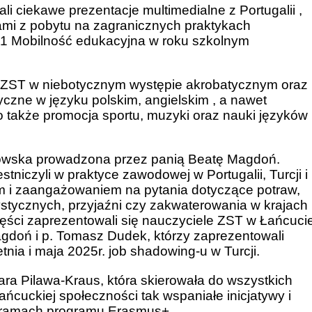
 ciekawe prezentacje multimedialne z Portugalii ,
ikami z pobytu na zagranicznych praktykach
 Mobilność edukacyjna w roku szkolnym
 ZST w niebotycznym występie akrobatycznym oraz
zne w języku polskim, angielskim , a nawet
 także promocja sportu, muzyki oraz nauki języków
owska prowadzona przez panią Beatę Magdoń.
niczyli w praktyce zawodowej w Portugalii, Turcji i
m i zaangażowaniem na pytania dotyczące potraw,
rystycznych, przyjaźni czy zakwaterowania w krajach
ęści zaprezentowali się nauczyciele ZST w Łańcuci
agdoń i p. Tomasz Dudek, którzy zaprezentowali
nia i maja 2025r. job shadowing-u w Turcji.
ra Pilawa-Kraus, która skierowała do wszystkich
ańcuckiej społeczności tak wspaniałe inicjatywy i
w ramach programu Erasmus+.