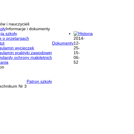
ów i nauczycieli
oły
Informacje i dokumenty
ja szkoły
Historia
e o przetargach
tut
Dokumenty
ulamin wycieczek
ulamin praktyki zawodowej
ndardy ochrony małoletnich
ania
ron
Patron szkoły
Technikum Nr 3