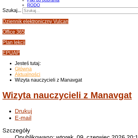
Pliki do pobrania
RODO
Szukaj...
Dziennik elektroniczny Vulcan
Office 365
Plan lekcji
EPUAP
Jesteś tutaj:
Główna
Aktualności
Wizyta nauczycieli z Manavgat
Wizyta nauczycieli z Manavgat
Drukuj
E-mail
Szczegóły
Opublikowano: wtorek, 09, czerwiec 2026 20: