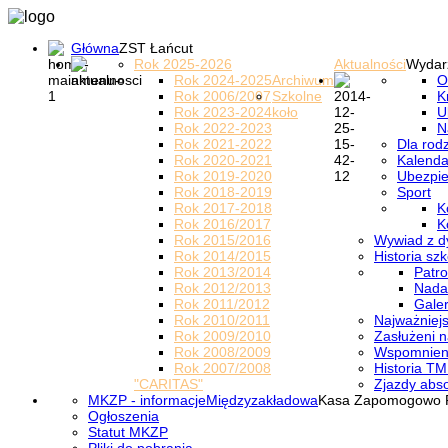
Główna
ZST Łańcut
Rok 2025-2026
Aktualności
Wydar
Rok 2024-2025
Archiwum
O
Rok 2006/2007
Szkolne
K
Rok 2023-2024
koło
U
Rok 2022-2023
N
Rok 2021-2022
Dla rod
Rok 2020-2021
Kalenda
Rok 2019-2020
Ubezpi
Rok 2018-2019
Sport
Rok 2017-2018
K
Rok 2016/2017
K
Rok 2015/2016
Wywiad z d
Rok 2014/2015
Historia szk
Rok 2013/2014
Patro
Rok 2012/2013
Nada
Rok 2011/2012
Galer
Rok 2010/2011
Najważniejs
Rok 2009/2010
Zasłużeni n
Rok 2008/2009
Wspomnieni
Rok 2007/2008
Historia TM
"CARITAS"
Zjazdy abs
MKZP - informacje
Międzyzakładowa
Kasa Zapomogowo 
Ogłoszenia
Statut MKZP