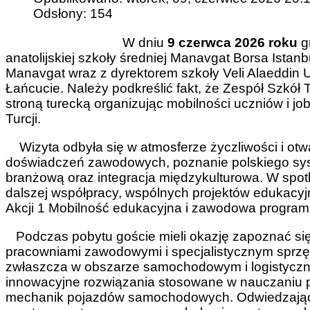
Odsłony: 154
W dniu
9 czerwca 2026 roku
g
anatolijskiej szkoły średniej Manavgat Borsa Istan
Manavgat wraz z dyrektorem szkoły Veli Alaeddin 
Łańcucie. Należy podkreślić fakt, że Zespół Szkół 
stroną turecką organizując mobilności uczniów i 
Turcji.
Wizyta odbyła się w atmosferze życzliwości i otw
doświadczeń zawodowych, poznanie polskiego syst
branżową oraz integracja międzykulturowa. W spotk
dalszej współpracy, wspólnych projektów edukacy
Akcji 1 Mobilność edukacyjna i zawodowa progra
Podczas pobytu goście mieli okazję zapoznać się
pracowniami zawodowymi i specjalistycznym sprz
zwłaszcza w obszarze samochodowym i logistyczn
innowacyjne rozwiązania stosowane w nauczaniu 
mechanik pojazdów samochodowych. Odwiedzający 