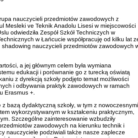
rupa nauczycieli przedmiotów zawodowych z
bul Mesleki ve Teknik Anadolu Lisesi w miejscowości
Uslu odwiedziła Zespół Szkół Techniczych w
Technicznych w Łańcucie współpracuję od kilku lat z
job shadowing nauczycieli przedmiotów zawodowych 
artości, a jej głównym celem była wymiana
emu edukacji i porównanie go z turecką oświatą
aniu z dyrekcją szkoły podjęto temat możliwości
jnych i odbywania praktyk zawodowych w ramach
mu Erasmus +.
 z bazą dydaktyczną szkoły, w tym z nowoczesnym
ętem wykorzystywanym w kształceniu praktycznym,
ym. Szczególne zainteresowanie wzbudziły
przedmiotów zawodowych na kierunku technik i
nauczyciele podziwiali także nasze zaplecze