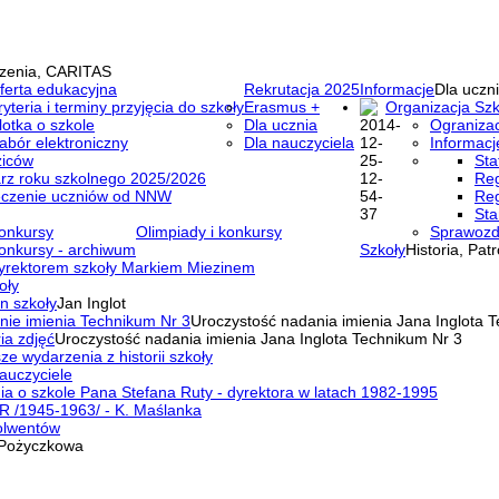
zenia, CARITAS
ferta edukacyjna
Rekrutacja 2025
Informacje
Dla uczni
ryteria i terminy przyjęcia do szkoły
Erasmus +
Organizacja Szk
lotka o szkole
Dla ucznia
Ogranizac
abór elektroniczny
Dla nauczyciela
Informacj
ziców
Sta
rz roku szkolnego 2025/2026
Reg
eczenie uczniów od NNW
Reg
Sta
onkursy
Olimpiady i konkursy
Sprawozd
onkursy - archiwum
Szkoły
Historia, Pat
yrektorem szkoły Markiem Miezinem
oły
n szkoły
Jan Inglot
nie imienia Technikum Nr 3
Uroczystość nadania imienia Jana Inglota 
ia zdjęć
Uroczystość nadania imienia Jana Inglota Technikum Nr 3
ze wydarzenia z historii szkoły
auczyciele
a o szkole Pana Stefana Ruty - dyrektora w latach 1982-1995
R /1945-1963/ - K. Maślanka
olwentów
Pożyczkowa