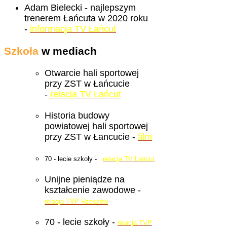
Adam Bielecki - najlepszym
trenerem Łańcuta w 2020 roku
-
informacja TV Łańcut
Szkoła
w mediach
Otwarcie hali sportowej
przy ZST w Łańcucie
-
relacja TV Łańcut
Historia budowy
powiatowej hali sportowej
przy ZST w Łancucie -
film
70 - lecie szkoły -
relacja TV Łańcut
Unijne pieniądze na
kształcenie zawodowe -
relacja TVP Rzeszów
70 - lecie szkoły -
relacja TVP