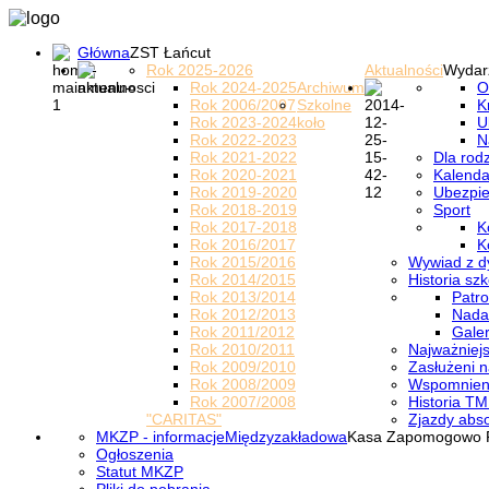
Główna
ZST Łańcut
Rok 2025-2026
Aktualności
Wydar
Rok 2024-2025
Archiwum
O
Rok 2006/2007
Szkolne
K
Rok 2023-2024
koło
U
Rok 2022-2023
N
Rok 2021-2022
Dla rod
Rok 2020-2021
Kalenda
Rok 2019-2020
Ubezpi
Rok 2018-2019
Sport
Rok 2017-2018
K
Rok 2016/2017
K
Rok 2015/2016
Wywiad z d
Rok 2014/2015
Historia szk
Rok 2013/2014
Patro
Rok 2012/2013
Nada
Rok 2011/2012
Galer
Rok 2010/2011
Najważniejs
Rok 2009/2010
Zasłużeni n
Rok 2008/2009
Wspomnieni
Rok 2007/2008
Historia TM
"CARITAS"
Zjazdy abs
MKZP - informacje
Międzyzakładowa
Kasa Zapomogowo 
Ogłoszenia
Statut MKZP