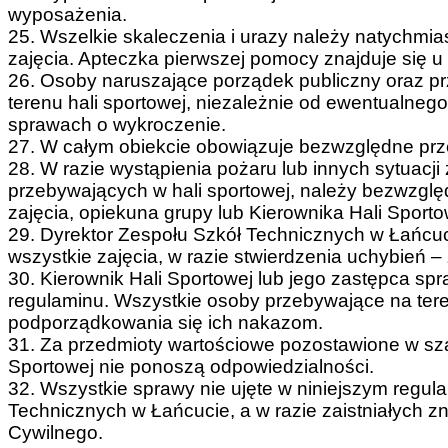
wyposażenia.
25. Wszelkie skaleczenia i urazy należy natychmi
zajęcia. Apteczka pierwszej pomocy znajduje się u
26. Osoby naruszające porządek publiczny oraz p
terenu hali sportowej, niezależnie od ewentualne
sprawach o wykroczenie.
27. W całym obiekcie obowiązuje bezwzględne prze
28. W razie wystąpienia pożaru lub innych sytuacji
przebywających w hali sportowej, należy bezwzgl
zajęcia, opiekuna grupy lub Kierownika Hali Sporto
29. Dyrektor Zespołu Szkół Technicznych w Łańcuc
wszystkie zajęcia, w razie stwierdzenia uchybień – 
30. Kierownik Hali Sportowej lub jego zastępca sp
regulaminu. Wszystkie osoby przebywające na tere
podporządkowania się ich nakazom.
31. Za przedmioty wartościowe pozostawione w szatn
Sportowej nie ponoszą odpowiedzialności.
32. Wszystkie sprawy nie ujęte w niniejszym regul
Technicznych w Łańcucie, a w razie zaistniałych 
Cywilnego.