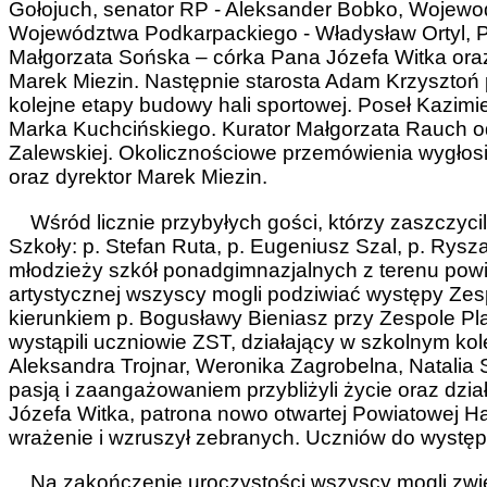
Gołojuch, senator RP - Aleksander Bobko, Wojewo
Województwa Podkarpackiego - Władysław Ortyl, Po
Małgorzata Sońska – córka Pana Józefa Witka oraz
Marek Miezin. Następnie starosta Adam Krzysztoń 
kolejne etapy budowy hali sportowej. Poseł Kazimie
Marka Kuchcińskiego. Kurator Małgorzata Rauch odc
Zalewskiej. Okolicznościowe przemówienia wygłosi
oraz dyrektor Marek Miezin.
Wśród licznie przybyłych gości, którzy zaszczycili
Szkoły: p. Stefan Ruta, p. Eugeniusz Szal, p. Rysz
młodzieży szkół ponadgimnazjalnych z terenu powi
artystycznej wszyscy mogli podziwiać występy Zes
kierunkiem p. Bogusławy Bieniasz przy Zespole P
wystąpili uczniowie ZST, działający w szkolnym kole
Aleksandra Trojnar, Weronika Zagrobelna, Natalia 
pasją i zaangażowaniem przybliżyli życie oraz dzi
Józefa Witka, patrona nowo otwartej Powiatowej Ha
wrażenie i wzruszył zebranych. Uczniów do występu
Na zakończenie uroczystości wszyscy mogli zwied