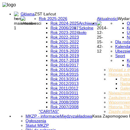
Główna
ZST Łańcut
Rok 2025-2026
Aktualności
Wydar
Rok 2024-2025
Archiwum
O
Rok 2006/2007
Szkolne
K
Rok 2023-2024
koło
U
Rok 2022-2023
N
Rok 2021-2022
Dla rod
Rok 2020-2021
Kalenda
Rok 2019-2020
Ubezpi
Rok 2018-2019
Sport
Rok 2017-2018
K
Rok 2016/2017
K
Rok 2015/2016
Wywiad z d
Rok 2014/2015
Historia szk
Rok 2013/2014
Patro
Rok 2012/2013
Nada
Rok 2011/2012
Galer
Rok 2010/2011
Najważniejs
Rok 2009/2010
Zasłużeni n
Rok 2008/2009
Wspomnieni
Rok 2007/2008
Historia TM
"CARITAS"
Zjazdy abs
MKZP - informacje
Międzyzakładowa
Kasa Zapomogowo 
Ogłoszenia
Statut MKZP