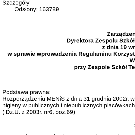
Szczegóły
Odsłony: 163789
Zarządzen
Dyrektora Zespołu Szkó
z dnia 19 wr
w sprawie wprowadzenia Regulaminu Korzystan
W
przy Zespole Szkół T
Podstawa prawna:
Rozporządzeniu MENiS z dnia 31 grudnia 2002r. w
higieny w publicznych i niepublicznych placówkac
( Dz.U. z 2003r. nr6, poz.69)