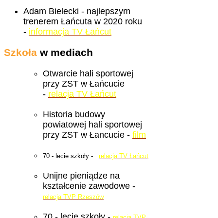
Adam Bielecki - najlepszym
trenerem Łańcuta w 2020 roku
-
informacja TV Łańcut
Szkoła
w mediach
Otwarcie hali sportowej
przy ZST w Łańcucie
-
relacja TV Łańcut
Historia budowy
powiatowej hali sportowej
przy ZST w Łancucie -
film
70 - lecie szkoły -
relacja TV Łańcut
Unijne pieniądze na
kształcenie zawodowe -
relacja TVP Rzeszów
70 - lecie szkoły -
relacja TVP