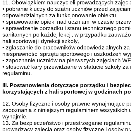
11. Obowiązkiem nauczycieli prowadzących zajęcia
• pobranie kluczy do szatni uczniów przed zajęciam
odpowiedzialnych za funkcjonowanie obiektu,
• sprawowanie opieki nad uczniami w czasie przer
• sprawdzenie porządku i stanu technicznego pomi
sanitarnych po każdej lekcji, w przypadku zauwa
hali sportowej i dyrekcji szkoły,
• zgłaszanie do pracowników odpowiedzialnych za
niesprawności sprzętu sportowego i uszkodzeń wyp
• zapoznanie uczniów na pierwszych zajęciach WF 
• stosować kary przewidziane w statucie szkoły za
regulaminu.
III. Postanowienia dotyczące porządku i bezpi
korzystających z hali sportowej
w godzinach p
12. Osoby fizyczne i osoby prawne wynajmujące p
zapoznania z niniejszym regulaminem wszystkich 
wynajmie.
13. Za bezpieczeństwo i przestrzeganie regulamin
prowadzący zajęcia oraz osoby fizyczne i osoby 