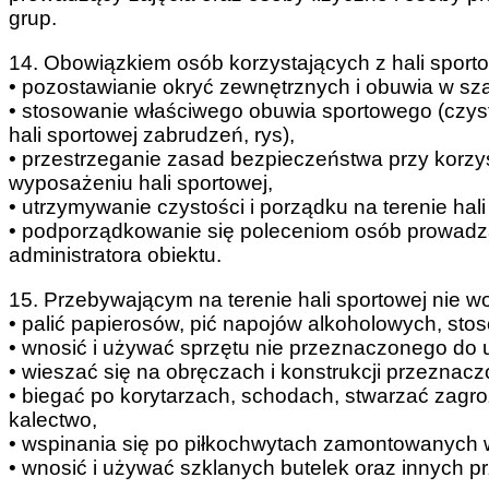
grup.
14. Obowiązkiem osób korzystających z hali sportow
• pozostawianie okryć zewnętrznych i obuwia w sza
• stosowanie właściwego obuwia sportowego (czys
hali sportowej zabrudzeń, rys),
• przestrzeganie zasad bezpieczeństwa przy korzy
wyposażeniu hali sportowej,
• utrzymywanie czystości i porządku na terenie hali
• podporządkowanie się poleceniom osób prowadząc
administratora obiektu.
15. Przebywającym na terenie hali sportowej nie wo
• palić papierosów, pić napojów alkoholowych, st
• wnosić i używać sprzętu nie przeznaczonego do u
• wieszać się na obręczach i konstrukcji przeznacz
• biegać po korytarzach, schodach, stwarzać zagroż
kalectwo,
• wspinania się po piłkochwytach zamontowanych w
• wnosić i używać szklanych butelek oraz innych p