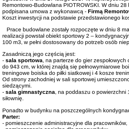
Remontowo-Budowlana PIOTROWSKI. W dniu 28 lut
podpisana umowa z wykonawcą -
Firmą Remont
Koszt inwestycji na podstawie przedstawionego ko
Prace budowlane zostały rozpoczęte w dniu 8 marca 
realizacji powstał obiekt sportowy 2 – kondygnacy
100 m3, w pełni dostosowany do potrzeb osób nie
Zasadniczą jego częścią jest:
-
sala sportowa
, na parterze do gier zespołowyc
do 943 cm, w której znajdą się pełnowymiarowe bois
treningowe boiska do piłki siatkowej i 4 kosze treni
Od strony zachodniej w sali sportowej umieszczo
siedzącymi.
-
sala gimnastyczna
, na poddaszu o powierzchni 
siłownię.
Ponadto w budynku na poszczególnych kondygna
Parter:
- pomieszczenie administracyjne dla pracowników,