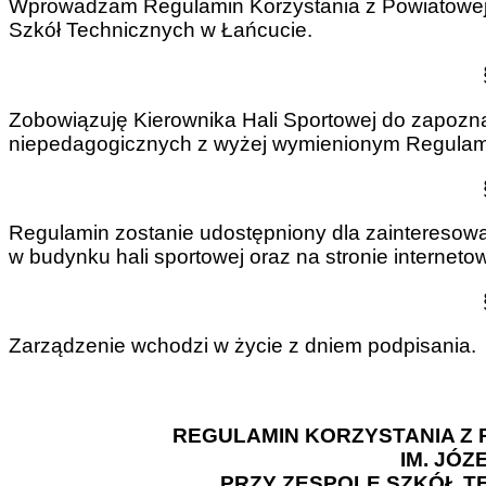
Wprowadzam Regulamin Korzystania z Powiatowej H
Szkół Technicznych w Łańcucie.
Zobowiązuję Kierownika Hali Sportowej do zapozn
niepedagogicznych z wyżej wymienionym Regulamin
Regulamin zostanie udostępniony dla zainteresowa
w budynku hali sportowej oraz na stronie internetow
Zarządzenie wchodzi w życie z dniem podpisania.
REGULAMIN KORZYSTANIA Z
IM. JÓZ
PRZY ZESPOLE SZKÓŁ T