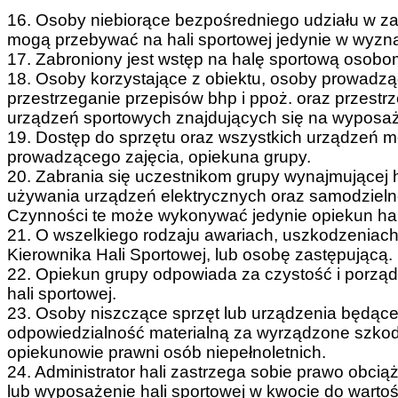
16. Osoby niebiorące bezpośredniego udziału w zaj
mogą przebywać na hali sportowej jedynie w wyzn
17. Zabroniony jest wstęp na halę sportową osobo
18. Osoby korzystające z obiektu, osoby prowadzą
przestrzeganie przepisów bhp i ppoż. oraz przestr
urządzeń sportowych znajdujących się na wyposaże
19. Dostęp do sprzętu oraz wszystkich urządzeń mo
prowadzącego zajęcia, opiekuna grupy.
20. Zabrania się uczestnikom grupy wynajmującej
używania urządzeń elektrycznych oraz samodzieln
Czynności te może wykonywać jedynie opiekun hali
21. O wszelkiego rodzaju awariach, uszkodzeniach
Kierownika Hali Sportowej, lub osobę zastępującą.
22. Opiekun grupy odpowiada za czystość i porzą
hali sportowej.
23. Osoby niszczące sprzęt lub urządzenia będąc
odpowiedzialność materialną za wyrządzone szko
opiekunowie prawni osób niepełnoletnich.
24. Administrator hali zastrzega sobie prawo obc
lub wyposażenie hali sportowej w kwocie do warto