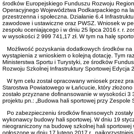
środków Europejskiego Funduszu Rozwoju Regio
Operacyjnego Województwa Podkarpackiego na lat
przestrzenna i społeczna. Działanie 6.4 Infrastruk
zawodowe i ustawiczne oraz PWSZ. Wniosek w pełni
zespołu oceniającego i w dniu 25 lipca 2016 r. r.
w wysokości 2 999 741,17 zł. W tym na halę sport
Możliwość pozyskania dodatkowych środków na bu
wystąpienia z wnioskiem o kolejną dotację. Tym r
Ministerstwa Sportu i Turystyki, ze środków Fund
Rozwoju Szkolnej Infrastruktury Sportowej Edycja
W tym celu został opracowany wniosek przez pra
Starostwa Powiatowego w Łańcucie, który złożono w
zostało przyznane dofinansowanie w wysokości 3 3
projektu pn.: „Budowa hali sportowej przy Zespole
Po zabezpieczeniu środków finansowych zostały 
wykonawcy budowy hali sportowej. W dniu 19 styczn
nieograniczony na budowę szkolnej hali sportowej 
ogłoszone w dniu 17 lutego 2017 r., najkorzystniejs