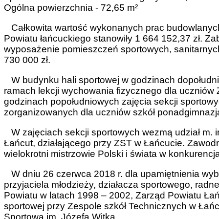
Ogólna powierzchnia - 72,65 m²
Całkowita wartość wykonanych prac budowlanych w
Powiatu łańcuckiego stanowiły 1 664 152,37 zł. Z
wyposażenie pomieszczeń sportowych, sanitarnych
730 000 zł.
W budynku hali sportowej w godzinach dopołudni
ramach lekcji wychowania fizycznego dla uczniów 
godzinach popołudniowych zajęcia sekcji sportowy
zorganizowanych dla uczniów szkół ponadgimnazja
W zajęciach sekcji sportowych wezmą udział m. i
Łańcut, działającego przy ZST w Łańcucie. Zawodni
wielokrotni mistrzowie Polski i świata w konkurencj
W dniu 26 czerwca 2018 r. dla upamiętnienia wybit
przyjaciela młodzieży, działacza sportowego, radn
Powiatu w latach 1998 – 2002, Zarząd Powiatu Ła
sportowej przy Zespole szkół Technicznych w Łań
Sportowa im. Józefa Witka.