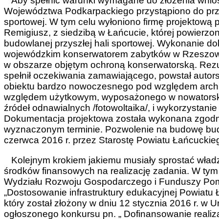
Aby spełnić warunki wymagane do złożenia wnio
Województwa Podkarpackiego przystąpiono do przyg
sportowej. W tym celu wyłoniono firmę projektową 
Remigiusz, z siedzibą w Łańcucie, której powierz
budowlanej przyszłej hali sportowej. Wykonanie 
wojewódzkim konserwatorem zabytków w Rzeszowie
w obszarze objętym ochroną konserwatorską. Rezu
spełnił oczekiwania zamawiającego, powstał autorsk
obiektu bardzo nowoczesnego pod względem archi
względem użytkowym, wyposażonego w nowatorskie
źródeł odnawialnych /fotowoltaika/, i wykorzystanie
Dokumentacja projektowa została wykonana zgodn
wyznaczonym terminie. Pozwolenie na budowę budy
czerwca 2016 r. przez Starostę Powiatu Łańcuckie
Kolejnym krokiem jakiemu musiały sprostać władz
środków finansowych na realizację zadania. W ty
Wydziału Rozwoju Gospodarczego i Funduszy Po
„Dostosowanie infrastruktury edukacyjnej Powiatu
który został złożony w dniu 12 stycznia 2016 r. 
ogłoszonego konkursu pn. „ Dofinansowanie realiz