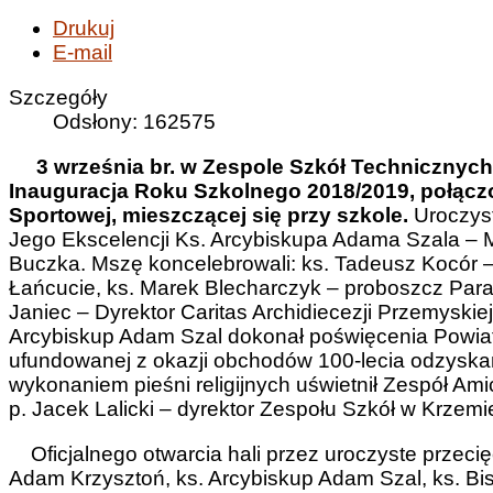
Drukuj
E-mail
Szczegóły
Odsłony: 162575
3 września br. w Zespole Szkół Technicznyc
Inauguracja Roku Szkolnego 2018/2019, połączo
Sportowej, mieszczącej się przy szkole.
Uroczys
Jego Ekscelencji Ks. Arcybiskupa Adama Szala – M
Buczka. Mszę koncelebrowali: ks. Tadeusz Kocór –
Łańcucie, ks. Marek Blecharczyk – proboszcz Parafi
Janiec – Dyrektor Caritas Archidiecezji Przemyskiej o
Arcybiskup Adam Szal dokonał poświęcenia Powiato
ufundowanej z okazji obchodów 100-lecia odzyskan
wykonaniem pieśni religijnych uświetnił Zespół Am
p. Jacek Lalicki – dyrektor Zespołu Szkół w Krzemi
Oficjalnego otwarcia hali przez uroczyste przecię
Adam Krzysztoń, ks. Arcybiskup Adam Szal, ks. Bi