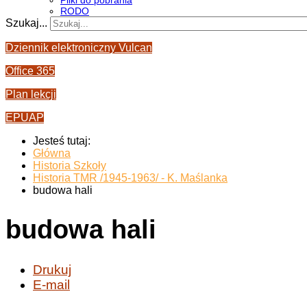
Pliki do pobrania
RODO
Szukaj...
Dziennik elektroniczny Vulcan
Office 365
Plan lekcji
EPUAP
Jesteś tutaj:
Główna
Historia Szkoły
Historia TMR /1945-1963/ - K. Maślanka
budowa hali
budowa hali
Drukuj
E-mail