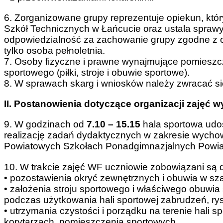
6. Zorganizowane grupy reprezentuje opiekun, któ
Szkół Technicznych w Łańcucie oraz ustala sprawy 
odpowiedzialność za zachowanie grupy zgodne z
tylko osoba pełnoletnia.
7. Osoby fizyczne i prawne wynajmujące pomieszcz
sportowego (piłki, stroje i obuwie sportowe).
8. W sprawach skarg i wniosków należy zwracać si
II. Postanowienia dotyczące organizacji zajęć 
9. W godzinach od
7.10 – 15.15
hala sportowa udos
realizację zadań dydaktycznych w zakresie wychow
Powiatowych Szkołach Ponadgimnazjalnych Powiat
10. W trakcie zajęć WF uczniowie zobowiązani są 
• pozostawienia okryć zewnętrznych i obuwia w sza
• założenia stroju sportowego i właściwego obuwi
podczas użytkowania hali sportowej zabrudzeń, rys 
• utrzymania czystości i porządku na terenie hali s
korytarzach, pomieszczenia sportowych,