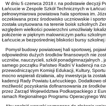
W dniu 5 czerwca 2018 r. na podstawie decyzji 
Łańcucie w Zespole Szkół Technicznych w Łańcuci
pełnowymiarowa powiatowa hala sportowa im. Józef
oczekiwana przez środowisko uczniowskie i sport
została usytuowana na terenie boisk szkolnych Ze
względem wielkości powierzchni umożliwiały lokaliza
położenie w pięknym malowniczym parku szkoln
Łańcucie,w bezpośredniej bliskości bursy szkolnej i 
Pomysł budowy powiatowej hali sportowej, pojawił 
odpowiednio dużych środków finansowych nie zosta
uczniów, nauczycieli, szkół ponadgimnazjalnych ,
samego początku Państwo Radni V kadencji na cz
przewodniczącym Komisji Edukacji, Kultury, Sport
mocno wspierali działania, aby inwestycja ta zosta
kadencji Rady Powiatu Łańcuckiego. Dodatkowo okoli
możliwość pozyskania dofinansowania ze środków
przez Zarząd Województwa Podkarpackiego z Eu
ramach Regionalnego Programu Operacyjnego Woj