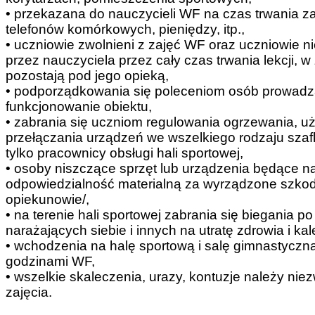
• przekazana do nauczycieli WF na czas trwania 
telefonów komórkowych, pieniędzy, itp.,
• uczniowie zwolnieni z zajęć WF oraz uczniowie
przez nauczyciela przez cały czas trwania lekcji, w
pozostają pod jego opieką,
• podporządkowania się poleceniom osób prowadz
funkcjonowanie obiektu,
• zabrania się uczniom regulowania ogrzewania, 
przełączania urządzeń we wszelkiego rodzaju sza
tylko pracownicy obsługi hali sportowej,
• osoby niszczące sprzęt lub urządzenia będące n
odpowiedzialność materialną za wyrządzone szkod
opiekunowie/,
• na terenie hali sportowej zabrania się biegania p
narażających siebie i innych na utratę zdrowia i ka
• wchodzenia na halę sportową i salę gimnastyczną
godzinami WF,
• wszelkie skaleczenia, urazy, kontuzje należy n
zajęcia.