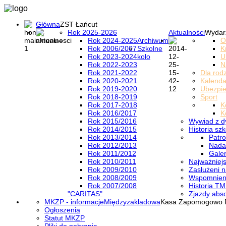
Główna
ZST Łańcut
Rok 2025-2026
Aktualności
Wydar
Rok 2024-2025
Archiwum
O
Rok 2006/2007
Szkolne
K
Rok 2023-2024
koło
U
Rok 2022-2023
N
Rok 2021-2022
Dla rod
Rok 2020-2021
Kalenda
Rok 2019-2020
Ubezpi
Rok 2018-2019
Sport
Rok 2017-2018
K
Rok 2016/2017
K
Rok 2015/2016
Wywiad z d
Rok 2014/2015
Historia szk
Rok 2013/2014
Patro
Rok 2012/2013
Nada
Rok 2011/2012
Galer
Rok 2010/2011
Najważniejs
Rok 2009/2010
Zasłużeni n
Rok 2008/2009
Wspomnieni
Rok 2007/2008
Historia TM
"CARITAS"
Zjazdy abs
MKZP - informacje
Międzyzakładowa
Kasa Zapomogowo 
Ogłoszenia
Statut MKZP