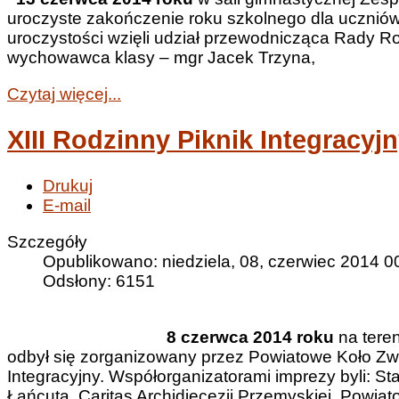
uroczyste zakończenie roku szkolnego dla uczniów
uroczystości wzięli udział przewodnicząca Rady Ro
wychowawca klasy – mgr Jacek Trzyna,
Czytaj więcej...
XIII Rodzinny Piknik Integracyj
Drukuj
E-mail
Szczegóły
Opublikowano: niedziela, 08, czerwiec 2014 0
Odsłony: 6151
8 czerwca 2014 roku
na tere
odbył się zorganizowany przez Powiatowe Koło Zw
Integracyjny. Współorganizatorami imprezy byli: S
Łańcuta, Caritas Archidiecezji Przemyskiej, Powi