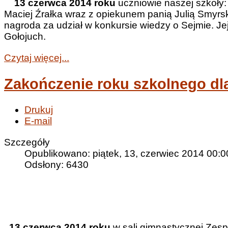
13 czerwca 2014 roku
uczniowie naszej szkoły:
Maciej Źrałka wraz z opiekunem panią Julią Smyrs
nagroda za udział w konkursie wiedzy o Sejmie. Je
Gołojuch.
Czytaj więcej...
Zakończenie roku szkolnego dl
Drukuj
E-mail
Szczegóły
Opublikowano: piątek, 13, czerwiec 2014 00:0
Odsłony: 6430
13 czerwca 2014 roku
w sali gimnastycznej Zesp