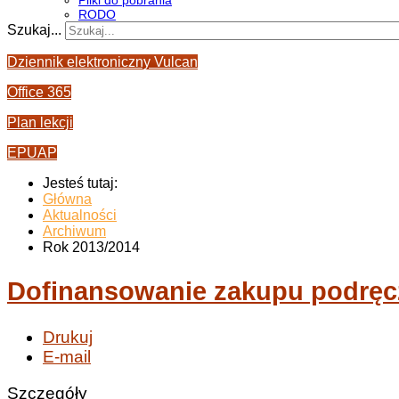
Pliki do pobrania
RODO
Szukaj...
Dziennik elektroniczny Vulcan
Office 365
Plan lekcji
EPUAP
Jesteś tutaj:
Główna
Aktualności
Archiwum
Rok 2013/2014
Dofinansowanie zakupu podrę
Drukuj
E-mail
Szczegóły