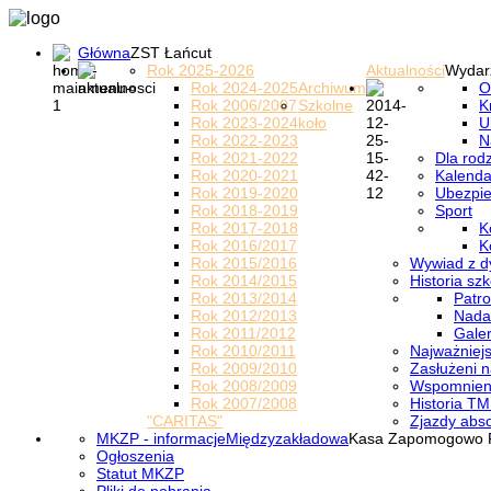
Główna
ZST Łańcut
Rok 2025-2026
Aktualności
Wydar
Rok 2024-2025
Archiwum
O
Rok 2006/2007
Szkolne
K
Rok 2023-2024
koło
U
Rok 2022-2023
N
Rok 2021-2022
Dla rod
Rok 2020-2021
Kalenda
Rok 2019-2020
Ubezpi
Rok 2018-2019
Sport
Rok 2017-2018
K
Rok 2016/2017
K
Rok 2015/2016
Wywiad z d
Rok 2014/2015
Historia szk
Rok 2013/2014
Patro
Rok 2012/2013
Nada
Rok 2011/2012
Galer
Rok 2010/2011
Najważniejs
Rok 2009/2010
Zasłużeni n
Rok 2008/2009
Wspomnieni
Rok 2007/2008
Historia TM
"CARITAS"
Zjazdy abs
MKZP - informacje
Międzyzakładowa
Kasa Zapomogowo 
Ogłoszenia
Statut MKZP