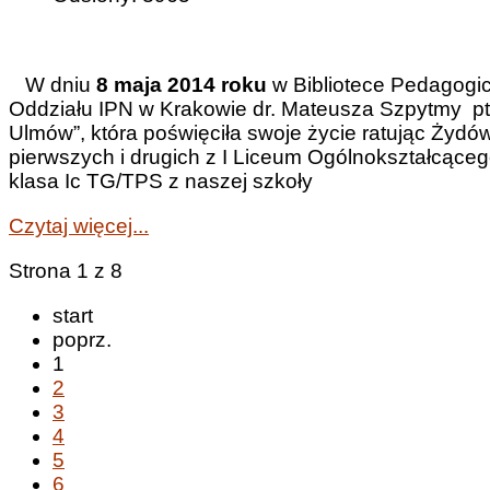
W dniu
8 maja 2014 roku
w Bibliotece Pedagogic
Oddziału IPN w Krakowie dr. Mateusza Szpytmy pt.
Ulmów”, która poświęciła swoje życie ratując Żydów
pierwszych i drugich z I Liceum Ogólnokształcące
klasa Ic TG/TPS z naszej szkoły
Czytaj więcej...
Strona 1 z 8
start
poprz.
1
2
3
4
5
6