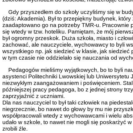
Gdy przyszedłem do szkoły uczyliśmy się w budynk
(dziś: Akademia). Był to przepiękny budynek, który
zaadaptowano go na potrzeby TMR-u. Pracownie prze
się wtedy w tzw. hoteliku. Pamiętam, że mój pierwsz
był ogromny przeskok. Duża szkoła, miasto i człowi
zachować, ale nauczyciele, wychowawcy to byli wsp
wszystkiego np. jak siedzieć w klasie, jak siedzieć
w tym czasie nie oddzielało się nauczania od wych
Pedagogów mieliśmy wyjątkowych, bo to byli nauc
asystenci Politechniki Lwowskiej lub Uniwersytetu J
niezwykłym zaangażowaniem i poświęceniem. Stali
późniejszej pracy pedagoga, bo z jednej strony trzym
zaprzyjaźnić z uczniami.
Dla nas nauczyciel to był taki człowiek na piedesta
niegrzecznie, bo nawet do głowy by mu nie przyszł
współpracowali wtedy z wychowawcami i wielu abso
udało w szkole, to nawet nie mogli się poskarżyć w
zrobili źle.