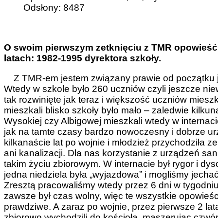
Odsłony: 8487
O swoim pierwszym zetknięciu z TMR opowieść P
latach: 1982-1995 dyrektora szkoły.
Z TMR-em jestem związany prawie od początku jeg
Wtedy w szkole było 260 uczniów czyli jeszcze niewi
tak rozwinięte jak teraz i większość uczniów miesz
mieszkali blisko szkoły było mało – zaledwie kilku
Wysokiej czy Albigowej mieszkali wtedy w internaci
jak na tamte czasy bardzo nowoczesny i dobrze ur
kilkanaście lat po wojnie i młodzież przychodziła z
ani kanalizacji. Dla nas korzystanie z urządzeń sa
takim życiu zbiorowym. W internacie był rygor i dys
jedna niedziela była „wyjazdowa” i mogliśmy jech
Zresztą pracowaliśmy wtedy przez 6 dni w tygodniu
zawsze był czas wolny, więc te wszystkie opowieśc
prawdziwe. A zaraz po wojnie, przez pierwsze 2 lata
zbiorowo wychodzili do kościoła, maszerując czwór