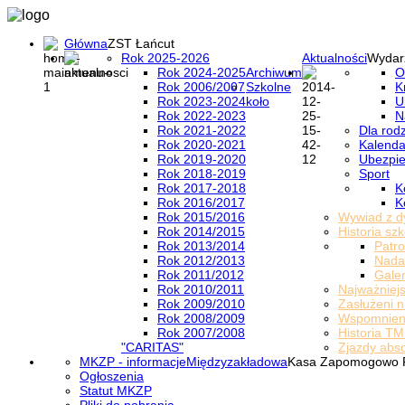
Główna
ZST Łańcut
Rok 2025-2026
Aktualności
Wydar
Rok 2024-2025
Archiwum
O
Rok 2006/2007
Szkolne
K
Rok 2023-2024
koło
U
Rok 2022-2023
N
Rok 2021-2022
Dla rod
Rok 2020-2021
Kalenda
Rok 2019-2020
Ubezpi
Rok 2018-2019
Sport
Rok 2017-2018
K
Rok 2016/2017
K
Rok 2015/2016
Wywiad z d
Rok 2014/2015
Historia szk
Rok 2013/2014
Patro
Rok 2012/2013
Nada
Rok 2011/2012
Galer
Rok 2010/2011
Najważniejs
Rok 2009/2010
Zasłużeni n
Rok 2008/2009
Wspomnieni
Rok 2007/2008
Historia TM
"CARITAS"
Zjazdy abs
MKZP - informacje
Międzyzakładowa
Kasa Zapomogowo 
Ogłoszenia
Statut MKZP