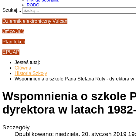
Pliki do pobrania
RODO
Szukaj...
Dziennik elektroniczny Vulcan
Office 365
Plan lekcji
EPUAP
Jesteś tutaj:
Główna
Historia Szkoły
Wspomnienia o szkole Pana Stefana Ruty - dyrektora w
Wspomnienia o szkole P
dyrektora w latach 1982
Szczegóły
Opublikowano: niedziela, 20, styczeń 2019 19