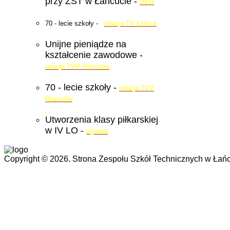
przy ZST w Łancucie -
film
70 - lecie szkoły -
relacja TV Łańcut
Unijne pieniądze na
kształcenie zawodowe -
relacja TVP Rzeszów
70 - lecie szkoły -
relacja TVP
Rzeszów
Utworzenia klasy piłkarskiej
w IV LO -
wywiad
Copyright © 2026. Strona Zespołu Szkół Technicznych w Łańc