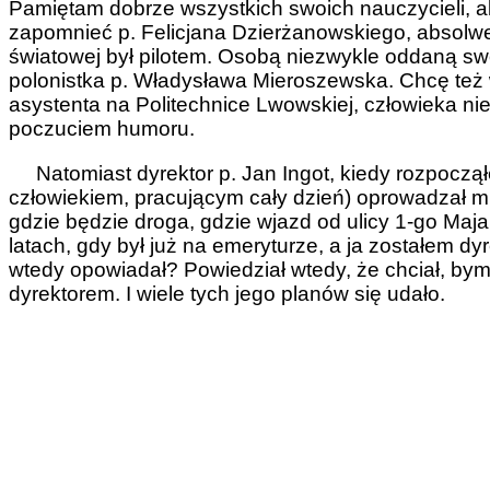
Pamiętam dobrze wszystkich swoich nauczycieli, a
zapomnieć p. Felicjana Dzierżanowskiego, absolwent
światowej był pilotem. Osobą niezwykle oddaną sw
polonistka p. Władysława Mieroszewska. Chcę te
asystenta na Politechnice Lwowskiej, człowieka n
poczuciem humoru.
Natomiast dyrektor p. Jan Ingot, kiedy rozpoczął
człowiekiem, pracującym cały dzień) oprowadzał mn
gdzie będzie droga, gdzie wjazd od ulicy 1-go Maja 
latach, gdy był już na emeryturze, a ja zostałem d
wtedy opowiadał? Powiedział wtedy, że chciał, bym 
dyrektorem. I wiele tych jego planów się udało.