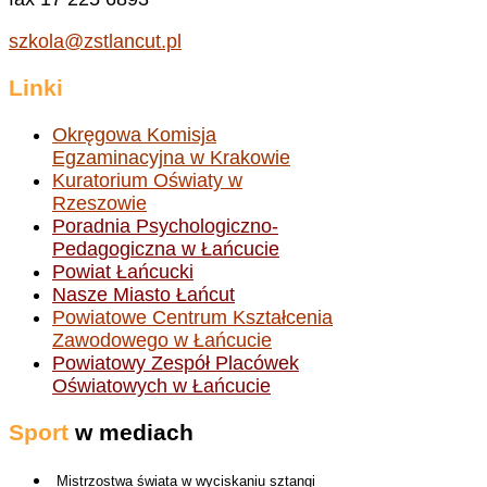
szkola@zstlancut.pl
Linki
Okręgowa Komisja
Egzaminacyjna w Krakowie
Kuratorium Oświaty w
Rzeszowie
Poradnia Psychologiczno-
Pedagogiczna w Łańcucie
Powiat Łańcucki
Nasze Miasto Łańcut
Powiatowe Centrum Kształcenia
Zawodowego w Łańcucie
Powiatowy Zespół Placówek
Oświatowych w Łańcucie
Sport
w mediach
Mistrzostwa świata w wyciskaniu sztangi