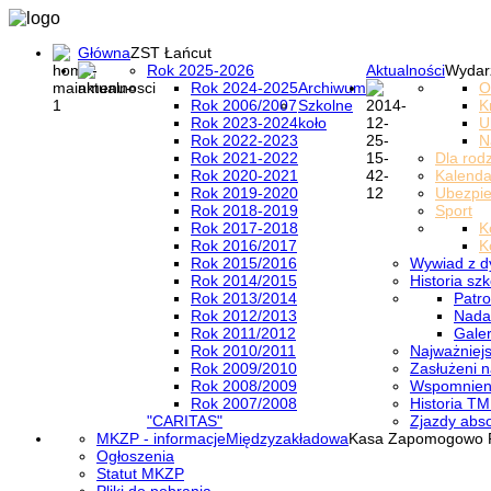
Główna
ZST Łańcut
Rok 2025-2026
Aktualności
Wydar
Rok 2024-2025
Archiwum
O
Rok 2006/2007
Szkolne
K
Rok 2023-2024
koło
U
Rok 2022-2023
N
Rok 2021-2022
Dla rod
Rok 2020-2021
Kalenda
Rok 2019-2020
Ubezpi
Rok 2018-2019
Sport
Rok 2017-2018
K
Rok 2016/2017
K
Rok 2015/2016
Wywiad z d
Rok 2014/2015
Historia szk
Rok 2013/2014
Patro
Rok 2012/2013
Nada
Rok 2011/2012
Galer
Rok 2010/2011
Najważniejs
Rok 2009/2010
Zasłużeni n
Rok 2008/2009
Wspomnieni
Rok 2007/2008
Historia TM
"CARITAS"
Zjazdy abs
MKZP - informacje
Międzyzakładowa
Kasa Zapomogowo 
Ogłoszenia
Statut MKZP