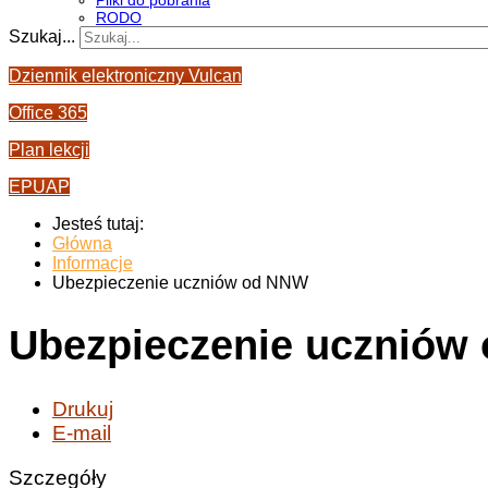
Pliki do pobrania
RODO
Szukaj...
Dziennik elektroniczny Vulcan
Office 365
Plan lekcji
EPUAP
Jesteś tutaj:
Główna
Informacje
Ubezpieczenie uczniów od NNW
Ubezpieczenie uczniów
Drukuj
E-mail
Szczegóły