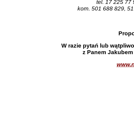
tel. 17 225 77
kom. 501 688 829, 51
Propo
W razie pytań lub wątpliw
z Panem Jakubem 
www.n