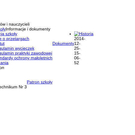
ów i nauczycieli
oły
Informacje i dokumenty
ja szkoły
Historia
e o przetargach
tut
Dokumenty
ulamin wycieczek
ulamin praktyki zawodowej
ndardy ochrony małoletnich
ania
ron
Patron szkoły
Technikum Nr 3