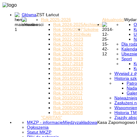
Główna
ZST Łańcut
Rok 2025-2026
Aktualności
Wydar
Rok 2024-2025
Archiwum
O
Rok 2006/2007
Szkolne
K
Rok 2023-2024
koło
U
Rok 2022-2023
N
Rok 2021-2022
Dla rod
Rok 2020-2021
Kalenda
Rok 2019-2020
Ubezpi
Rok 2018-2019
Sport
Rok 2017-2018
K
Rok 2016/2017
K
Rok 2015/2016
Wywiad z d
Rok 2014/2015
Historia szk
Rok 2013/2014
Patro
Rok 2012/2013
Nada
Rok 2011/2012
Galer
Rok 2010/2011
Najważniejs
Rok 2009/2010
Zasłużeni n
Rok 2008/2009
Wspomnieni
Rok 2007/2008
Historia TM
"CARITAS"
Zjazdy abs
MKZP - informacje
Międzyzakładowa
Kasa Zapomogowo 
Ogłoszenia
Statut MKZP