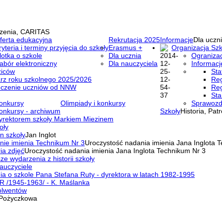
zenia, CARITAS
ferta edukacyjna
Rekrutacja 2025
Informacje
Dla uczni
ryteria i terminy przyjęcia do szkoły
Erasmus +
Organizacja Szk
lotka o szkole
Dla ucznia
Ogranizac
abór elektroniczny
Dla nauczyciela
Informacj
ziców
Sta
rz roku szkolnego 2025/2026
Reg
eczenie uczniów od NNW
Reg
Sta
onkursy
Olimpiady i konkursy
Sprawozd
onkursy - archiwum
Szkoły
Historia, Pat
yrektorem szkoły Markiem Miezinem
oły
n szkoły
Jan Inglot
nie imienia Technikum Nr 3
Uroczystość nadania imienia Jana Inglota 
ia zdjęć
Uroczystość nadania imienia Jana Inglota Technikum Nr 3
ze wydarzenia z historii szkoły
auczyciele
a o szkole Pana Stefana Ruty - dyrektora w latach 1982-1995
R /1945-1963/ - K. Maślanka
olwentów
Pożyczkowa