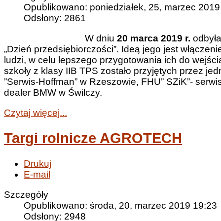
Opublikowano: poniedziałek, 25, marzec 2019
Odsłony: 2861
W dniu
20 marca 2019 r.
odbyła
„Dzień przedsiębiorczości”. Ideą jego jest włącze
ludzi, w celu lepszego przygotowania ich do wejśc
szkoły z klasy IIB TPS zostało przyjętych przez je
”Serwis-Hoffman” w Rzeszowie, FHU” SZiK”- ser
dealer BMW w Świlczy.
Czytaj więcej...
Targi rolnicze AGROTECH
Drukuj
E-mail
Szczegóły
Opublikowano: środa, 20, marzec 2019 19:23
Odsłony: 2948