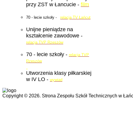
przy ZST w Łancucie -
film
70 - lecie szkoły -
relacja TV Łańcut
Unijne pieniądze na
kształcenie zawodowe -
relacja TVP Rzeszów
70 - lecie szkoły -
relacja TVP
Rzeszów
Utworzenia klasy piłkarskiej
w IV LO -
wywiad
Copyright © 2026. Strona Zespołu Szkół Technicznych w Łańc