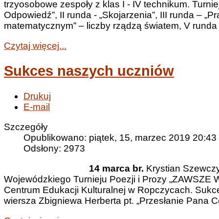
trzyosobowe zespoły z klas I - IV technikum. Turniej
Odpowiedź”, II runda - „Skojarzenia”, III runda – „
matematycznym” – liczby rządzą światem, V runda –
Czytaj więcej...
Sukces naszych uczniów
Drukuj
E-mail
Szczegóły
Opublikowano: piątek, 15, marzec 2019 20:43
Odsłony: 2973
14 marca br.
Krystian Szewczyk
Wojewódzkiego Turnieju Poezji i Prozy „ZAWSZE W
Centrum Edukacji Kulturalnej w Ropczycach. Sukces
wiersza Zbigniewa Herberta pt. „Przesłanie Pana Co