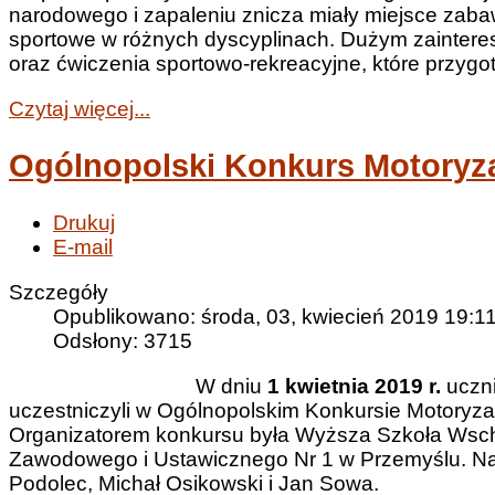
narodowego i zapaleniu znicza miały miejsce zaba
sportowe w różnych dyscyplinach. Dużym zainteres
oraz ćwiczenia sportowo-rekreacyjne, które przygot
Czytaj więcej...
Ogólnopolski Konkurs Motoryz
Drukuj
E-mail
Szczegóły
Opublikowano: środa, 03, kwiecień 2019 19:1
Odsłony: 3715
W dniu
1 kwietnia 2019 r.
uczn
uczestniczyli w Ogólnopolskim Konkursie Motoryza
Organizatorem konkursu była Wyższa Szkoła Wsch
Zawodowego i Ustawicznego Nr 1 w Przemyślu. Nas
Podolec, Michał Osikowski i Jan Sowa.