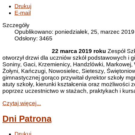
Drukuj
E-mail
Szczegóły
Opublikowano: poniedziałek, 25, marzec 2019
Odsłony: 3465
22 marca 2019 roku
Zespół Szk
otworzył drzwi dla uczniów szkół podstawowych i g
Soniny, Gaci, Krzemienicy, Handzlówki, Markowej, 
Żołyni, Kańczugi, Nowosielec, Sieteszy, Świętonio
gimnastycznej gorąco przywitał dyrektor szkoły mgr
atuty szkoły, kierunki kształcenia oraz możliwośc
poprzez uczestnictwo w stażach, praktykach i kursa
Czytaj więcej...
Dni Patrona
Drukuj