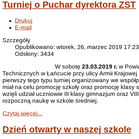
Turniej o Puchar dyrektora ZST
Drukuj
E-mail
Szczegóły
Opublikowano: wtorek, 26, marzec 2019 17:23
Odsłony: 3434
W sobotę
23.03.2019 r.
w Powia
Technicznych w Łańcucie przy ulicy Armii Krajowej 
pierwszy tego typu turniej organizowany we współ
miał na celu promocję szkoły oraz promocję klasy 
wzięli udział uczniowie III klasy gimnazjum oraz VI
rozpoczną naukę w szkole średniej.
Czytaj więcej...
Dzień otwarty w naszej szkole