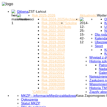
Główna
ZST Łańcut
Rok 2025-2026
Aktualności
Wydar
Rok 2024-2025
Archiwum
O
Rok 2006/2007
Szkolne
K
Rok 2023-2024
koło
U
Rok 2022-2023
N
Rok 2021-2022
Dla rod
Rok 2020-2021
Kalenda
Rok 2019-2020
Ubezpi
Rok 2018-2019
Sport
Rok 2017-2018
K
Rok 2016/2017
K
Rok 2015/2016
Wywiad z d
Rok 2014/2015
Historia szk
Rok 2013/2014
Patro
Rok 2012/2013
Nada
Rok 2011/2012
Galer
Rok 2010/2011
Najważniejs
Rok 2009/2010
Zasłużeni n
Rok 2008/2009
Wspomnieni
Rok 2007/2008
Historia TM
"CARITAS"
Zjazdy abs
MKZP - informacje
Międzyzakładowa
Kasa Zapomogowo 
Ogłoszenia
Statut MKZP