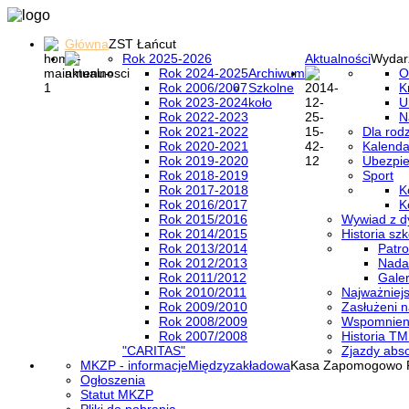
Główna
ZST Łańcut
Rok 2025-2026
Aktualności
Wydar
Rok 2024-2025
Archiwum
O
Rok 2006/2007
Szkolne
K
Rok 2023-2024
koło
U
Rok 2022-2023
N
Rok 2021-2022
Dla rod
Rok 2020-2021
Kalenda
Rok 2019-2020
Ubezpi
Rok 2018-2019
Sport
Rok 2017-2018
K
Rok 2016/2017
K
Rok 2015/2016
Wywiad z d
Rok 2014/2015
Historia szk
Rok 2013/2014
Patro
Rok 2012/2013
Nada
Rok 2011/2012
Galer
Rok 2010/2011
Najważniejs
Rok 2009/2010
Zasłużeni n
Rok 2008/2009
Wspomnieni
Rok 2007/2008
Historia TM
"CARITAS"
Zjazdy abs
MKZP - informacje
Międzyzakładowa
Kasa Zapomogowo 
Ogłoszenia
Statut MKZP