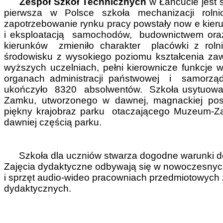
Zespół Szkół Technicznych
w Łańcucie jest s
pierwsza w Polsce szkoła mechanizacji roln
zapotrzebowanie rynku pracy powstały now e ki
i eksploatacją samochodów, budownictwem ora
kierunków zmieniło charakter placówki z roln
środowisku z wysokiego poziomu kształcenia z
wyższych uczelniach, pełni kierownicze funkcje
organach administracji państwowej i samorzą
ukończyło 8320 absolwentów. Szkoła usytuowan
Zamku, utworzonego w dawnej, magnackiej posi
piękny krajobraz parku otaczającego Muzeum-Za
dawniej częścią parku.
Szkoła dla uczniów stwarza dogodne warunki do 
Zajęcia dydaktyczne odbywają się w nowoczesn
i sprzęt audio-wideo pracowniach przedmiotowyc
dydaktycznych.