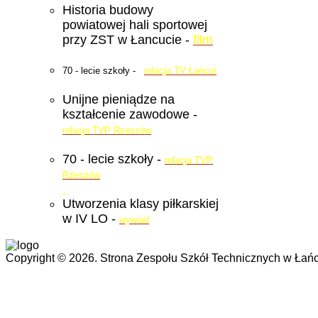
Historia budowy
powiatowej hali sportowej
przy ZST w Łancucie -
film
70 - lecie szkoły -
relacja TV Łańcut
Unijne pieniądze na
kształcenie zawodowe -
relacja TVP Rzeszów
70 - lecie szkoły -
relacja TVP
Rzeszów
Utworzenia klasy piłkarskiej
w IV LO -
wywiad
Copyright © 2026. Strona Zespołu Szkół Technicznych w Łańc