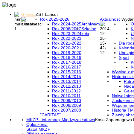
Główna
ZST Łańcut
Rok 2025-2026
Aktualności
Wydar
Rok 2024-2025
Archiwum
O
Rok 2006/2007
Szkolne
K
Rok 2023-2024
koło
U
Rok 2022-2023
N
Rok 2021-2022
Dla rod
Rok 2020-2021
Kalenda
Rok 2019-2020
Ubezpi
Rok 2018-2019
Sport
Rok 2017-2018
K
Rok 2016/2017
K
Rok 2015/2016
Wywiad z d
Rok 2014/2015
Historia szk
Rok 2013/2014
Patro
Rok 2012/2013
Nada
Rok 2011/2012
Galer
Rok 2010/2011
Najważniejs
Rok 2009/2010
Zasłużeni n
Rok 2008/2009
Wspomnieni
Rok 2007/2008
Historia TM
"CARITAS"
Zjazdy abs
MKZP - informacje
Międzyzakładowa
Kasa Zapomogowo 
Ogłoszenia
Statut MKZP