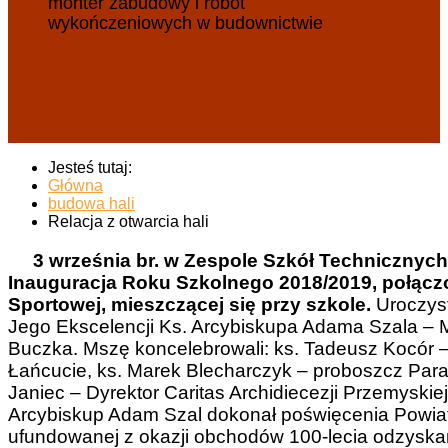
monter zabudowy i robót
wykończeniowych w budownictwie
Jesteś tutaj:
Główna
budowa hali
Relacja z otwarcia hali
3 września br. w Zespole Szkół Technicznyc
Inauguracja Roku Szkolnego 2018/2019, połączo
Sportowej, mieszczącej się przy szkole.
Uroczys
Jego Ekscelencji Ks. Arcybiskupa Adama Szala – M
Buczka. Mszę koncelebrowali: ks. Tadeusz Kocór –
Łańcucie, ks. Marek Blecharczyk – proboszcz Parafi
Janiec – Dyrektor Caritas Archidiecezji Przemyskiej o
Arcybiskup Adam Szal dokonał poświęcenia Powiato
ufundowanej z okazji obchodów 100-lecia odzyskan