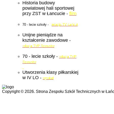
Historia budowy
powiatowej hali sportowej
przy ZST w Łancucie -
film
70 - lecie szkoły -
relacja TV Łańcut
Unijne pieniądze na
kształcenie zawodowe -
relacja TVP Rzeszów
70 - lecie szkoły -
relacja TVP
Rzeszów
Utworzenia klasy piłkarskiej
w IV LO -
wywiad
Copyright © 2026. Strona Zespołu Szkół Technicznych w Łańc