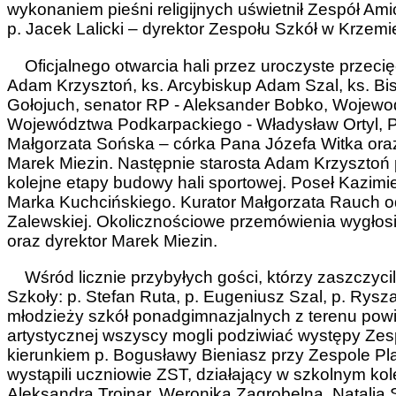
wykonaniem pieśni religijnych uświetnił Zespół Am
p. Jacek Lalicki – dyrektor Zespołu Szkół w Krzemi
Oficjalnego otwarcia hali przez uroczyste przecię
Adam Krzysztoń, ks. Arcybiskup Adam Szal, ks. Bi
Gołojuch, senator RP - Aleksander Bobko, Wojewo
Województwa Podkarpackiego - Władysław Ortyl, Po
Małgorzata Sońska – córka Pana Józefa Witka oraz
Marek Miezin. Następnie starosta Adam Krzysztoń 
kolejne etapy budowy hali sportowej. Poseł Kazimie
Marka Kuchcińskiego. Kurator Małgorzata Rauch odc
Zalewskiej. Okolicznościowe przemówienia wygłosi
oraz dyrektor Marek Miezin.
Wśród licznie przybyłych gości, którzy zaszczycili
Szkoły: p. Stefan Ruta, p. Eugeniusz Szal, p. Rysz
młodzieży szkół ponadgimnazjalnych z terenu powi
artystycznej wszyscy mogli podziwiać występy Zes
kierunkiem p. Bogusławy Bieniasz przy Zespole P
wystąpili uczniowie ZST, działający w szkolnym kole
Aleksandra Trojnar, Weronika Zagrobelna, Natalia 