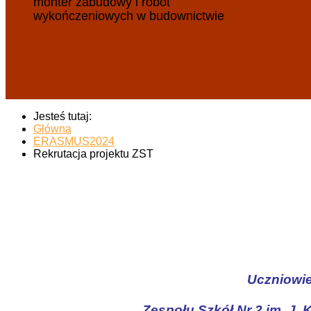
monter zabudowy i robót
wykończeniowych w budownictwie
Jesteś tutaj:
Główna
ERASMUS2024
Rekrutacja projektu ZST
Uczniowie
Zespołu Szkół Nr 2 im. J