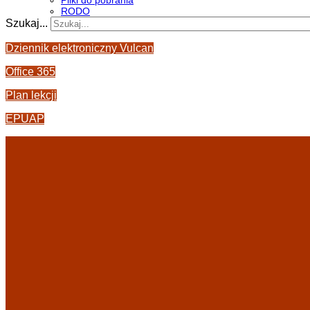
Pliki do pobrania
RODO
Szukaj...
Dziennik elektroniczny Vulcan
Office 365
Plan lekcji
EPUAP