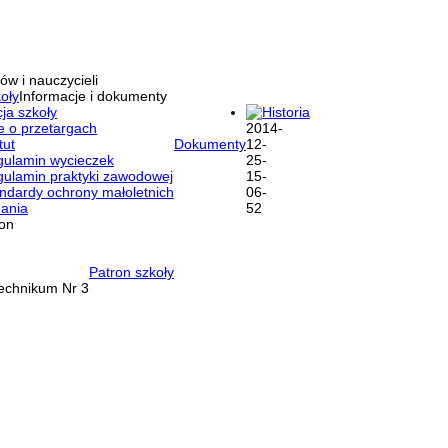
ów i nauczycieli
oły
Informacje i dokumenty
ja szkoły
Historia
e o przetargach
tut
Dokumenty
ulamin wycieczek
ulamin praktyki zawodowej
ndardy ochrony małoletnich
ania
ron
Patron szkoły
Technikum Nr 3