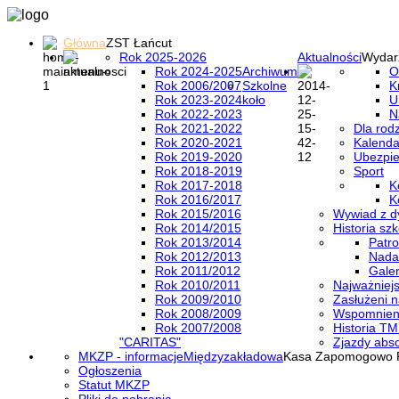
Główna
ZST Łańcut
Rok 2025-2026
Aktualności
Wydar
Rok 2024-2025
Archiwum
O
Rok 2006/2007
Szkolne
K
Rok 2023-2024
koło
U
Rok 2022-2023
N
Rok 2021-2022
Dla rod
Rok 2020-2021
Kalenda
Rok 2019-2020
Ubezpi
Rok 2018-2019
Sport
Rok 2017-2018
K
Rok 2016/2017
K
Rok 2015/2016
Wywiad z d
Rok 2014/2015
Historia szk
Rok 2013/2014
Patro
Rok 2012/2013
Nada
Rok 2011/2012
Galer
Rok 2010/2011
Najważniejs
Rok 2009/2010
Zasłużeni n
Rok 2008/2009
Wspomnieni
Rok 2007/2008
Historia TM
"CARITAS"
Zjazdy abs
MKZP - informacje
Międzyzakładowa
Kasa Zapomogowo 
Ogłoszenia
Statut MKZP