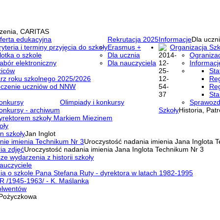
zenia, CARITAS
ferta edukacyjna
Rekrutacja 2025
Informacje
Dla uczni
ryteria i terminy przyjęcia do szkoły
Erasmus +
Organizacja Szk
lotka o szkole
Dla ucznia
Ogranizac
abór elektroniczny
Dla nauczyciela
Informacj
ziców
Sta
rz roku szkolnego 2025/2026
Reg
eczenie uczniów od NNW
Reg
Sta
onkursy
Olimpiady i konkursy
Sprawozd
onkursy - archiwum
Szkoły
Historia, Pat
yrektorem szkoły Markiem Miezinem
oły
n szkoły
Jan Inglot
nie imienia Technikum Nr 3
Uroczystość nadania imienia Jana Inglota 
ia zdjęć
Uroczystość nadania imienia Jana Inglota Technikum Nr 3
ze wydarzenia z historii szkoły
auczyciele
a o szkole Pana Stefana Ruty - dyrektora w latach 1982-1995
R /1945-1963/ - K. Maślanka
olwentów
Pożyczkowa