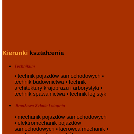
Kierunki
kształcenia
Technikum
• technik pojazdów samochodowych •
technik budownictwa • technik
architektury krajobrazu i arborystyki •
technik spawalnictwa • technik logistyk
Branżowa
S
zkoła
I stopnia
• mechanik pojazdów samochodowych
• elektromechanik pojazdów
samochodowych • kierowca mechanik •