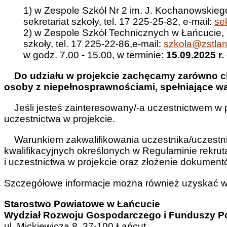
1) w Zespole Szkół Nr 2 im. J. Kochanowskieg
sekretariat szkoły, tel. 17 225-25-82, e-mail:
se
2) w Zespole Szkół Technicznych w Łańcucie, ul
szkoły, tel. 17 225-22-86,e-mail:
szkola@zstlan
w godz. 7.00 - 15.00, w terminie:
15.09.2025 r.
Do udziału w projekcie zachęcamy zarówno chł
osoby z niepełnosprawnościami, spełniające wa
Jeśli jesteś zainteresowany/-a uczestnictwem w pr
uczestnictwa w projekcie.
Warunkiem zakwalifikowania uczestnika/uczestnic
kwalifikacyjnych określonych w Regulaminie rekruta
i uczestnictwa w projekcie oraz złożenie dokumen
Szczegółowe informacje można również uzyskać w Bi
Starostwo Powiatowe w Łańcucie
Wydział Rozwoju Gospodarczego i Funduszy
ul. Mickiewicza 8, 37-100 Łańcut