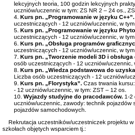
lekcyjnych teoria, 100 godzin lekcyjnych prak
uczniów/uczennic w tym: ZS NR 2 – 24 os., ZS
4.
Kurs pn. „Programowanie w języku C++”.
uczestniczących - 12 uczniów/uczennic, w tym
5.
Kurs pn. „Programowanie w języku Phyto
uczestniczących - 12 uczniów/uczennic, w tym
6.
Kurs pn. „Obsługa programów graficzny
uczestniczących - 12 uczniów/uczennic, w tym
7.
Kurs pn. „Tworzenie modeli 3D i obsługa 
osób uczestniczących - 12 uczniów/uczennic, 
8.
Kurs pn. „Wiedza podstawowa do uzyskani
Liczba osób uczestniczących - 12 uczniów/ucz
9.
Kurs pn. „Florystyka”.
Czas trwania kursu:
- 12 uczniów/uczennic, w tym: ZST – 12 os.
10.
Wyjazdy studyjne do pracodawców.
1-2 
uczniów/uczennic, zawody: technik pojazdów 
pojazdów samochodowych.
Rekrutacja uczestników/uczestniczek projektu w
szkołach objętych wsparciem tj.: