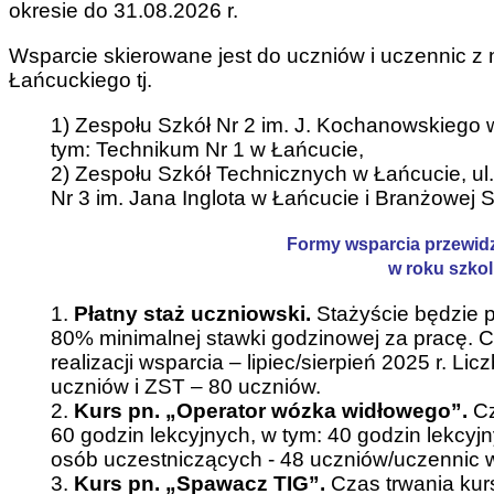
okresie do 31.08.2026 r.
Wsparcie skierowane jest do uczniów i uczennic 
Łańcuckiego tj.
1) Zespołu Szkół Nr 2 im. J. Kochanowskiego 
tym: Technikum Nr 1 w Łańcucie,
2) Zespołu Szkół Technicznych w Łańcucie, ul.
Nr 3 im. Jana Inglota w Łańcucie i Branżowej S
Formy wsparcia przewidz
w roku szko
1.
Płatny staż uczniowski.
Stażyście będzie 
80% minimalnej stawki godzinowej za pracę. C
realizacji wsparcia – lipiec/sierpień 2025 r. L
uczniów i ZST – 80 uczniów.
2.
Kurs pn. „Operator wózka widłowego”.
Cz
60 godzin lekcyjnych, w tym: 40 godzin lekcyjn
osób uczestniczących - 48 uczniów/uczennic w
3.
Kurs pn. „Spawacz TIG”.
Czas trwania kurs