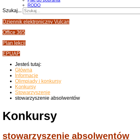
Pliki do pobrania
RODO
Szukaj...
Dziennik elektroniczny Vulcan
Office 365
Plan lekcji
EPUAP
Jesteś tutaj:
Główna
Informacje
Olimpiady i konkursy
Konkursy
Stowarzyszenie
stowarzyszenie absolwentów
Konkursy
stowarzyszenie absolwentów