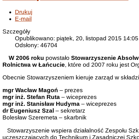
Drukuj
E-mail
Szczegóły
Opublikowano: piątek, 20, listopad 2015 14:05
Odsłony: 46704
W 2006 roku
powstało
Stowarzyszenie Absolwe
Rolnictwa w Łańcucie
, które od 2007 roku jest O
Obecnie Stowarzyszeniem kieruje zarząd w składzi
mgr Wacław Magoń
– prezes
mgr inż. Stefan Ruta
– wiceprezes
mgr inż. Stanisław Hudyma
– wiceprezes
dr Eugeniusz Szal
– sekretarz
Bolesław Szeremeta – skarbnik
Stowarzyszenie wspiera działalność Zespołu Szkó
uczęszczających do Technikum i Zasadniczej Sz