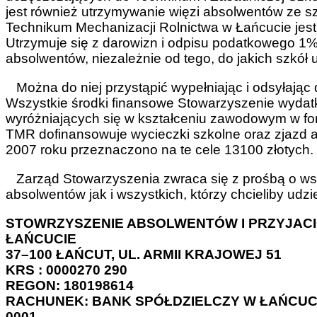
jest również utrzymywanie więzi absolwentów ze sz
Technikum Mechanizacji Rolnictwa w Łańcucie jest o
Utrzymuje się z darowizn i odpisu podatkowego 1% 
absolwentów, niezależnie od tego, do jakich szkół 
Można do niej przystąpić wypełniając i odsyłając 
Wszystkie środki finansowe Stowarzyszenie wydatk
wyróżniających się w kształceniu zawodowym w for
TMR dofinansowuje wycieczki szkolne oraz zjazd a
2007 roku przeznaczono na te cele 13100 złotych.
Zarząd Stowarzyszenia zwraca się z prośbą o wspa
absolwentów jak i wszystkich, którzy chcieliby udz
STOWRZYSZENIE ABSOLWENTÓW I PRZYJACI
ŁAŃCUCIE
37–100 ŁAŃCUT, UL. ARMII KRAJOWEJ 51
KRS : 0000270 290
REGON: 180198614
RACHUNEK: BANK SPÓŁDZIELCZY W ŁAŃCUCIE,
0001