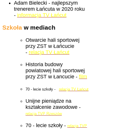
Adam Bielecki - najlepszym
trenerem Łańcuta w 2020 roku
-
informacja TV Łańcut
Szkoła
w mediach
Otwarcie hali sportowej
przy ZST w Łańcucie
-
relacja TV Łańcut
Historia budowy
powiatowej hali sportowej
przy ZST w Łancucie -
film
70 - lecie szkoły -
relacja TV Łańcut
Unijne pieniądze na
kształcenie zawodowe -
relacja TVP Rzeszów
70 - lecie szkoły -
relacja TVP