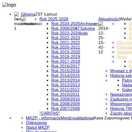
Główna
ZST Łańcut
Rok 2025-2026
Aktualności
Wydar
Rok 2024-2025
Archiwum
O
Rok 2006/2007
Szkolne
K
Rok 2023-2024
koło
U
Rok 2022-2023
N
Rok 2021-2022
Dla rod
Rok 2020-2021
Kalenda
Rok 2019-2020
Ubezpi
Rok 2018-2019
Sport
Rok 2017-2018
K
Rok 2016/2017
K
Rok 2015/2016
Wywiad z d
Rok 2014/2015
Historia szk
Rok 2013/2014
Patro
Rok 2012/2013
Nada
Rok 2011/2012
Galer
Rok 2010/2011
Najważniejs
Rok 2009/2010
Zasłużeni n
Rok 2008/2009
Wspomnieni
Rok 2007/2008
Historia TM
"CARITAS"
Zjazdy abs
MKZP - informacje
Międzyzakładowa
Kasa Zapomogowo 
Ogłoszenia
Statut MKZP