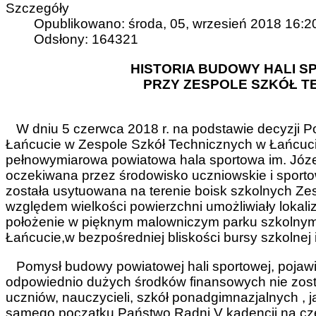
Szczegóły
Opublikowano: środa, 05, wrzesień 2018 16:2
Odsłony: 164321
HISTORIA BUDOWY HALI S
PRZY ZESPOLE SZKÓŁ T
W dniu 5 czerwca 2018 r. na podstawie decyzji 
Łańcucie w Zespole Szkół Technicznych w Łańcuci
pełnowymiarowa powiatowa hala sportowa im. Józef
oczekiwana przez środowisko uczniowskie i sport
została usytuowana na terenie boisk szkolnych Ze
względem wielkości powierzchni umożliwiały lokaliza
położenie w pięknym malowniczym parku szkoln
Łańcucie,w bezpośredniej bliskości bursy szkolnej i 
Pomysł budowy powiatowej hali sportowej, pojawił 
odpowiednio dużych środków finansowych nie zosta
uczniów, nauczycieli, szkół ponadgimnazjalnych ,
samego początku Państwo Radni V kadencji na cz