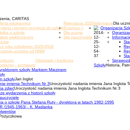
zenia, CARITAS
ferta edukacyjna
Rekrutacja 2025
Informacje
Dla uczni
ryteria i terminy przyjęcia do szkoły
Erasmus +
Organizacja Szk
lotka o szkole
Dla ucznia
Ogranizac
abór elektroniczny
Dla nauczyciela
Informacj
ziców
Sta
rz roku szkolnego 2025/2026
Reg
eczenie uczniów od NNW
Reg
Sta
onkursy
Olimpiady i konkursy
Sprawozd
onkursy - archiwum
Szkoły
Historia, Pat
yrektorem szkoły Markiem Miezinem
oły
n szkoły
Jan Inglot
nie imienia Technikum Nr 3
Uroczystość nadania imienia Jana Inglota 
ia zdjęć
Uroczystość nadania imienia Jana Inglota Technikum Nr 3
ze wydarzenia z historii szkoły
auczyciele
a o szkole Pana Stefana Ruty - dyrektora w latach 1982-1995
R /1945-1963/ - K. Maślanka
olwentów
Pożyczkowa