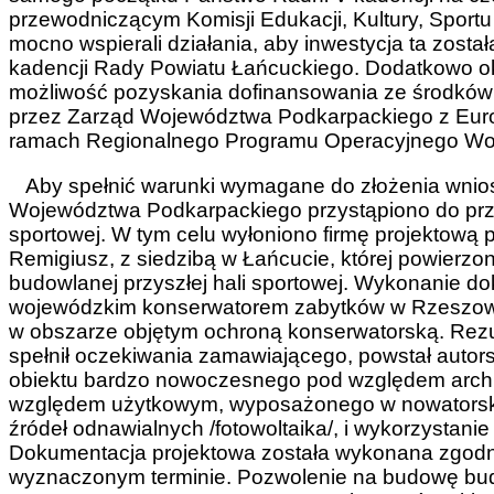
przewodniczącym Komisji Edukacji, Kultury, Sport
mocno wspierali działania, aby inwestycja ta zosta
kadencji Rady Powiatu Łańcuckiego. Dodatkowo okoli
możliwość pozyskania dofinansowania ze środków
przez Zarząd Województwa Podkarpackiego z Eu
ramach Regionalnego Programu Operacyjnego Woj
Aby spełnić warunki wymagane do złożenia wnio
Województwa Podkarpackiego przystąpiono do przyg
sportowej. W tym celu wyłoniono firmę projektową 
Remigiusz, z siedzibą w Łańcucie, której powierz
budowlanej przyszłej hali sportowej. Wykonanie 
wojewódzkim konserwatorem zabytków w Rzeszowie
w obszarze objętym ochroną konserwatorską. Rezu
spełnił oczekiwania zamawiającego, powstał autorsk
obiektu bardzo nowoczesnego pod względem archi
względem użytkowym, wyposażonego w nowatorskie
źródeł odnawialnych /fotowoltaika/, i wykorzystanie
Dokumentacja projektowa została wykonana zgodn
wyznaczonym terminie. Pozwolenie na budowę budy