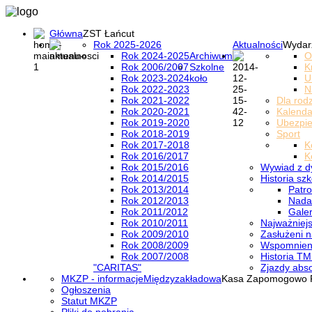
Główna
ZST Łańcut
Rok 2025-2026
Aktualności
Wydar
Rok 2024-2025
Archiwum
O
Rok 2006/2007
Szkolne
K
Rok 2023-2024
koło
U
Rok 2022-2023
N
Rok 2021-2022
Dla rod
Rok 2020-2021
Kalenda
Rok 2019-2020
Ubezpi
Rok 2018-2019
Sport
Rok 2017-2018
K
Rok 2016/2017
K
Rok 2015/2016
Wywiad z d
Rok 2014/2015
Historia szk
Rok 2013/2014
Patro
Rok 2012/2013
Nada
Rok 2011/2012
Galer
Rok 2010/2011
Najważniejs
Rok 2009/2010
Zasłużeni n
Rok 2008/2009
Wspomnieni
Rok 2007/2008
Historia TM
"CARITAS"
Zjazdy abs
MKZP - informacje
Międzyzakładowa
Kasa Zapomogowo 
Ogłoszenia
Statut MKZP