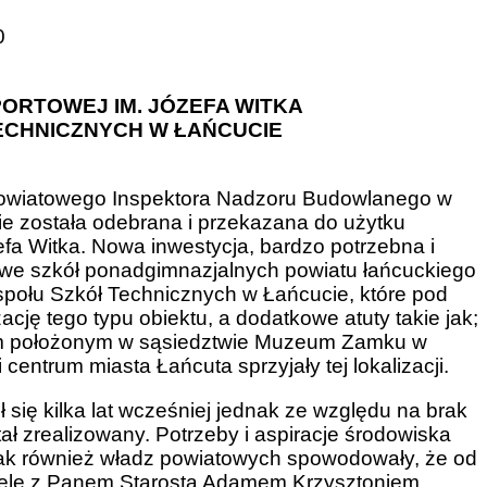
0
PORTOWEJ IM. JÓZEFA WITKA
ECHNICZNYCH W ŁAŃCUCIE
Powiatowego Inspektora Nadzoru Budowlanego w
e została odebrana i przekazana do użytku
a Witka. Nowa inwestycja, bardzo potrzebna i
owe szkół ponadgimnazjalnych powiatu łańcuckiego
społu Szkół Technicznych w Łańcucie, które pod
cję tego typu obiektu, a dodatkowe atuty takie jak;
ym położonym w sąsiedztwie Muzeum Zamku w
centrum miasta Łańcuta sprzyjały tej lokalizacji.
się kilka lat wcześniej jednak ze względu na brak
ł zrealizowany. Potrzeby i aspiracje środowiska
 jak również władz powiatowych spowodowały, że od
ele z Panem Starostą Adamem Krzysztoniem,