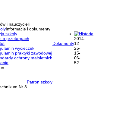
ów i nauczycieli
oły
Informacje i dokumenty
ja szkoły
Historia
e o przetargach
tut
Dokumenty
ulamin wycieczek
ulamin praktyki zawodowej
ndardy ochrony małoletnich
ania
ron
Patron szkoły
Technikum Nr 3