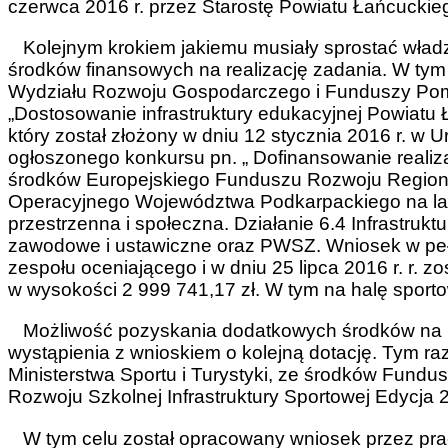
czerwca 2016 r. przez Starostę Powiatu Łańcuckie
Kolejnym krokiem jakiemu musiały sprostać władz
środków finansowych na realizację zadania. W ty
Wydziału Rozwoju Gospodarczego i Funduszy Po
„Dostosowanie infrastruktury edukacyjnej Powiatu
który został złożony w dniu 12 stycznia 2016 r. 
ogłoszonego konkursu pn. „ Dofinansowanie realiz
środków Europejskiego Funduszu Rozwoju Regio
Operacyjnego Województwa Podkarpackiego na lat
przestrzenna i społeczna. Działanie 6.4 Infrastruk
zawodowe i ustawiczne oraz PWSZ. Wniosek w pełni
zespołu oceniającego i w dniu 25 lipca 2016 r. r.
w wysokości 2 999 741,17 zł. W tym na halę sport
Możliwość pozyskania dodatkowych środków na bu
wystąpienia z wnioskiem o kolejną dotację. Tym r
Ministerstwa Sportu i Turystyki, ze środków Fund
Rozwoju Szkolnej Infrastruktury Sportowej Edycja
W tym celu został opracowany wniosek przez pra