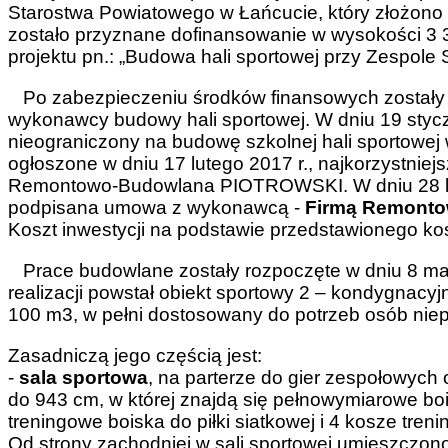
Starostwa Powiatowego w Łańcucie, który złożono w
zostało przyznane dofinansowanie w wysokości 3 3
projektu pn.: „Budowa hali sportowej przy Zespole
Po zabezpieczeniu środków finansowych zostały 
wykonawcy budowy hali sportowej. W dniu 19 styczn
nieograniczony na budowę szkolnej hali sportowej 
ogłoszone w dniu 17 lutego 2017 r., najkorzystniejs
Remontowo-Budowlana PIOTROWSKI. W dniu 28 lut
podpisana umowa z wykonawcą -
Firmą Remont
Koszt inwestycji na podstawie przedstawionego ko
Prace budowlane zostały rozpoczęte w dniu 8 marca 
realizacji powstał obiekt sportowy 2 – kondygnacy
100 m3, w pełni dostosowany do potrzeb osób nie
Zasadniczą jego częścią jest:
-
sala sportowa
, na parterze do gier zespołowyc
do 943 cm, w której znajdą się pełnowymiarowe bois
treningowe boiska do piłki siatkowej i 4 kosze treni
Od strony zachodniej w sali sportowej umieszczo