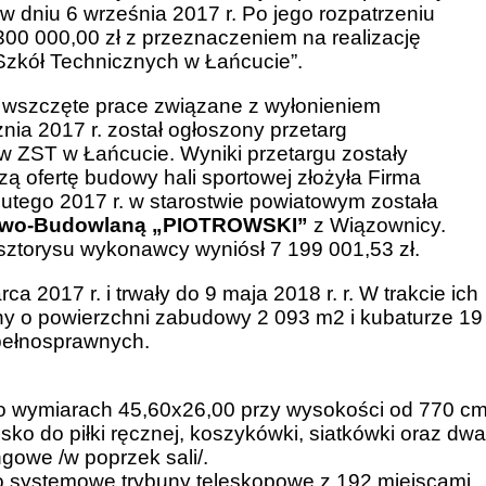
 dniu 6 września 2017 r. Po jego rozpatrzeniu
00 000,00 zł z przeznaczeniem na realizację
 Szkół Technicznych w Łańcucie”.
wszczęte prace związane z wyłonieniem
ia 2017 r. został ogłoszony przetarg
w ZST w Łańcucie. Wyniki przetargu zostały
zą ofertę budowy hali sportowej złożyła Firma
ego 2017 r. w starostwie powiatowym została
owo-Budowlaną „PIOTROWSKI”
z Wiązownicy.
sztorysu wykonawcy wyniósł 7 199 001,53 zł.
2017 r. i trwały do 9 maja 2018 r. r. W trakcie ich
jny o powierzchni zabudowy 2 093 m2 i kubaturze 19
pełnosprawnych.
h o wymiarach 45,60x26,00 przy wysokości od 770 c
ko do piłki ręcznej, koszykówki, siatkówki oraz dwa
ngowe /w poprzek sali/.
no systemowe trybuny teleskopowe z 192 miejscami