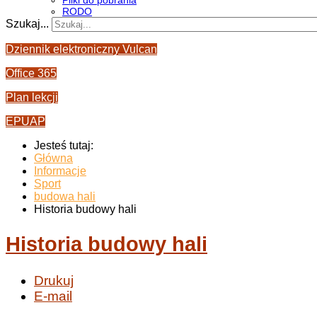
Pliki do pobrania
RODO
Szukaj...
Dziennik elektroniczny Vulcan
Office 365
Plan lekcji
EPUAP
Jesteś tutaj:
Główna
Informacje
Sport
budowa hali
Historia budowy hali
Historia budowy hali
Drukuj
E-mail