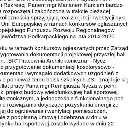
u i Rekreacji Panem mgr Marianem Kurkiem bardzo
ła rozpoczęta i zakończona w trakcie bieżącej
cznością sprzyjającą realizacji tej inwestycji była
 Unii Europejskiej w ramach konkursów ogłaszanyc
ropejskiego Funduszu Rozwoju Regionalnegow
ewództwa Podkarpackiego na lata 2014-2020.
sku w ramach konkursów ogłaszanych przez Zarzą
otowania dokumentacji projektowej przyszłej hali
pn. „BR” Pracownia Architektoniczna – Nycz
ono przygotowanie dokumentacji kosztorysowo -
dokumentacji wymagało dodatkowych uzgodnień z
 ponieważ teren boisk szkolnych ZST znajduje si
ltat pracy Pana mgr Remigiusza Nycza w pełni
i projekt budowy wielofunkcyjnej hali sportowej,
tektonicznym, a jednocześnie funkcjonalnego pod
 rozwiązania dotyczące pozyskania energii ze
 jej do ogrzewania i wentylacji pomieszczeń.
ie z podpisaną umową i odebrana w dniu w
nku hali sportowej zostało wydane w dniu 22