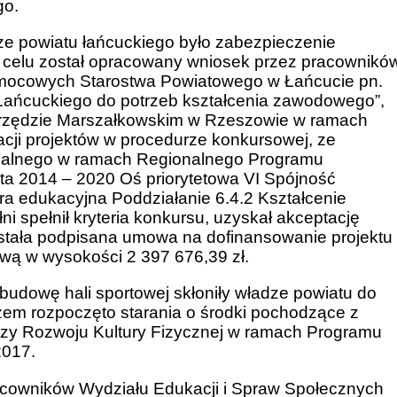
go.
e powiatu łańcuckiego było zabezpieczenie
m celu został opracowany wniosek przez pracownikó
mocowych Starostwa Powiatowego w Łańcucie pn.
 Łańcuckiego do potrzeb kształcenia zawodowego”,
w Urzędzie Marszałkowskim w Rzeszowie w ramach
acji projektów w procedurze konkursowej, ze
nalnego w ramach Regionalnego Programu
a 2014 – 2020 Oś priorytetowa VI Spójność
tura edukacyjna Poddziałanie 6.4.2 Kształcenie
 spełnił kryteria konkursu, uzyskał akceptację
 została podpisana umowa na dofinansowanie projektu
ową w wysokości 2 397 676,39 zł.
dowę hali sportowej skłoniły władze powiatu do
azem rozpoczęto starania o środki pochodzące z
uszy Rozwoju Kultury Fizycznej w ramach Programu
 2017.
cowników Wydziału Edukacji i Spraw Społecznych