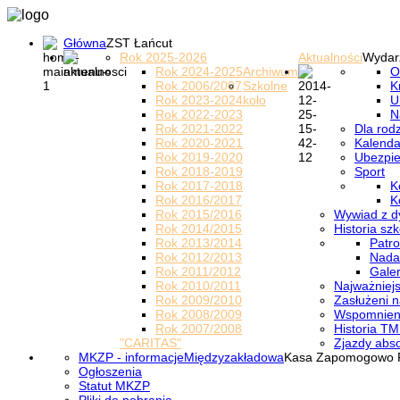
Główna
ZST Łańcut
Rok 2025-2026
Aktualności
Wydar
Rok 2024-2025
Archiwum
O
Rok 2006/2007
Szkolne
K
Rok 2023-2024
koło
U
Rok 2022-2023
N
Rok 2021-2022
Dla rod
Rok 2020-2021
Kalenda
Rok 2019-2020
Ubezpi
Rok 2018-2019
Sport
Rok 2017-2018
K
Rok 2016/2017
K
Rok 2015/2016
Wywiad z d
Rok 2014/2015
Historia szk
Rok 2013/2014
Patro
Rok 2012/2013
Nada
Rok 2011/2012
Galer
Rok 2010/2011
Najważniejs
Rok 2009/2010
Zasłużeni n
Rok 2008/2009
Wspomnieni
Rok 2007/2008
Historia TM
"CARITAS"
Zjazdy abs
MKZP - informacje
Międzyzakładowa
Kasa Zapomogowo 
Ogłoszenia
Statut MKZP