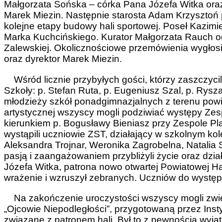
Małgorzata Sońska – córka Pana Józefa Witka oraz
Marek Miezin. Następnie starosta Adam Krzysztoń 
kolejne etapy budowy hali sportowej. Poseł Kazimie
Marka Kuchcińskiego. Kurator Małgorzata Rauch odc
Zalewskiej. Okolicznościowe przemówienia wygłosi
oraz dyrektor Marek Miezin.
Wśród licznie przybyłych gości, którzy zaszczycili
Szkoły: p. Stefan Ruta, p. Eugeniusz Szal, p. Rysz
młodzieży szkół ponadgimnazjalnych z terenu powi
artystycznej wszyscy mogli podziwiać występy Zes
kierunkiem p. Bogusławy Bieniasz przy Zespole P
wystąpili uczniowie ZST, działający w szkolnym kole
Aleksandra Trojnar, Weronika Zagrobelna, Natalia 
pasją i zaangażowaniem przybliżyli życie oraz dzi
Józefa Witka, patrona nowo otwartej Powiatowej Ha
wrażenie i wzruszył zebranych. Uczniów do występu
Na zakończenie uroczystości wszyscy mogli zwied
„Ojcowie Niepodległości”, przygotowaną przez Insty
związane z patronem hali. Był to z pewnością wyją