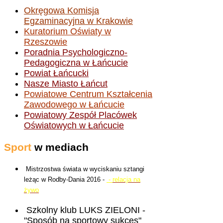
Okręgowa Komisja
Egzaminacyjna w Krakowie
Kuratorium Oświaty w
Rzeszowie
Poradnia Psychologiczno-
Pedagogiczna w Łańcucie
Powiat Łańcucki
Nasze Miasto Łańcut
Powiatowe Centrum Kształcenia
Zawodowego w Łańcucie
Powiatowy Zespół Placówek
Oświatowych w Łańcucie
Sport
w mediach
Mistrzostwa świata w wyciskaniu sztangi
leżąc w Rodby-Dania 2016 -
-
relacja na
żywo
Szkolny klub LUKS ZIELONI -
"Sposób na sportowy sukces"