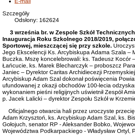
E-mail
Szczegóły
Odsłony: 162624
3 września br. w Zespole Szkół Technicznyc
Inauguracja Roku Szkolnego 2018/2019, połączo
Sportowej, mieszczącej się przy szkole.
Uroczys
Jego Ekscelencji Ks. Arcybiskupa Adama Szala – M
Buczka. Mszę koncelebrowali: ks. Tadeusz Kocór –
Łańcucie, ks. Marek Blecharczyk – proboszcz Parafi
Janiec – Dyrektor Caritas Archidiecezji Przemyskiej o
Arcybiskup Adam Szal dokonał poświęcenia Powiato
ufundowanej z okazji obchodów 100-lecia odzyskan
wykonaniem pieśni religijnych uświetnił Zespół Am
p. Jacek Lalicki – dyrektor Zespołu Szkół w Krzemi
Oficjalnego otwarcia hali przez uroczyste przecię
Adam Krzysztoń, ks. Arcybiskup Adam Szal, ks. Bi
Gołojuch, senator RP - Aleksander Bobko, Wojewo
Województwa Podkarpackiego - Władysław Ortyl, Po