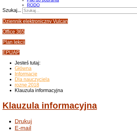
Pliki do pobrania
RODO
Szukaj...
Dziennik elektroniczny Vulcan
Office 365
Plan lekcji
EPUAP
Jesteś tutaj:
Główna
Informacje
Dla nauczyciela
rozne 2018
Klauzula informacyjna
Klauzula informacyjna
Drukuj
E-mail