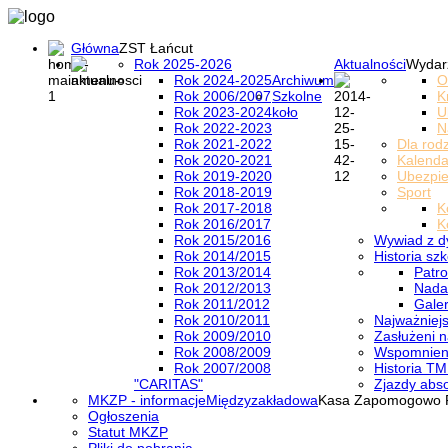
Główna
ZST Łańcut
Rok 2025-2026
Aktualności
Wydar
Rok 2024-2025
Archiwum
O
Rok 2006/2007
Szkolne
K
Rok 2023-2024
koło
U
Rok 2022-2023
N
Rok 2021-2022
Dla rod
Rok 2020-2021
Kalenda
Rok 2019-2020
Ubezpi
Rok 2018-2019
Sport
Rok 2017-2018
K
Rok 2016/2017
K
Rok 2015/2016
Wywiad z d
Rok 2014/2015
Historia szk
Rok 2013/2014
Patro
Rok 2012/2013
Nada
Rok 2011/2012
Galer
Rok 2010/2011
Najważniejs
Rok 2009/2010
Zasłużeni n
Rok 2008/2009
Wspomnieni
Rok 2007/2008
Historia TM
"CARITAS"
Zjazdy abs
MKZP - informacje
Międzyzakładowa
Kasa Zapomogowo 
Ogłoszenia
Statut MKZP