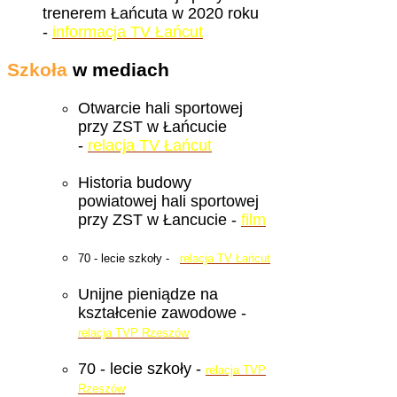
trenerem Łańcuta w 2020 roku
-
informacja TV Łańcut
Szkoła
w mediach
Otwarcie hali sportowej
przy ZST w Łańcucie
-
relacja TV Łańcut
Historia budowy
powiatowej hali sportowej
przy ZST w Łancucie -
film
70 - lecie szkoły -
relacja TV Łańcut
Unijne pieniądze na
kształcenie zawodowe -
relacja TVP Rzeszów
70 - lecie szkoły -
relacja TVP
Rzeszów