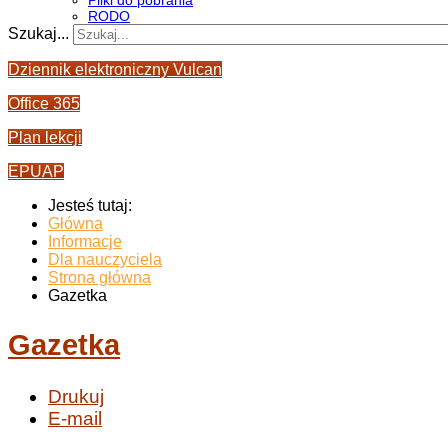
Pliki do pobrania
RODO
Szukaj...
Dziennik elektroniczny Vulcan
Office 365
Plan lekcji
EPUAP
Jesteś tutaj:
Główna
Informacje
Dla nauczyciela
Strona główna
Gazetka
Gazetka
Drukuj
E-mail