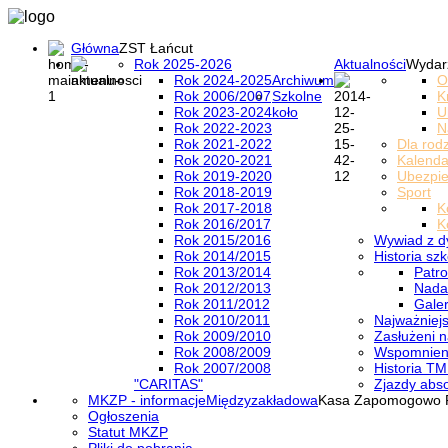
Główna
ZST Łańcut
Rok 2025-2026
Aktualności
Wydar
Rok 2024-2025
Archiwum
O
Rok 2006/2007
Szkolne
K
Rok 2023-2024
koło
U
Rok 2022-2023
N
Rok 2021-2022
Dla rod
Rok 2020-2021
Kalenda
Rok 2019-2020
Ubezpi
Rok 2018-2019
Sport
Rok 2017-2018
K
Rok 2016/2017
K
Rok 2015/2016
Wywiad z d
Rok 2014/2015
Historia szk
Rok 2013/2014
Patro
Rok 2012/2013
Nada
Rok 2011/2012
Galer
Rok 2010/2011
Najważniejs
Rok 2009/2010
Zasłużeni n
Rok 2008/2009
Wspomnieni
Rok 2007/2008
Historia TM
"CARITAS"
Zjazdy abs
MKZP - informacje
Międzyzakładowa
Kasa Zapomogowo 
Ogłoszenia
Statut MKZP