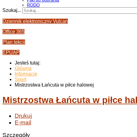
Pliki do pobrania
RODO
Szukaj...
Dziennik elektroniczny Vulcan
Office 365
Plan lekcji
EPUAP
Jesteś tutaj:
Główna
Informacje
Sport
Mistrzostwa Łańcuta w piłce halowej
Mistrzostwa Łańcuta w piłce ha
Drukuj
E-mail
Szczegóły