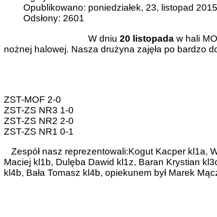
Opublikowano: poniedziałek, 23, listopad 201
Odsłony: 2601
W dniu
20 listopada
w hali MO
nożnej halowej. Nasza drużyna zajęła po bardzo dob
ZST-MOF 2-0
ZST-ZS NR3 1-0
ZST-ZS NR2 2-0
ZST-ZS NR1 0-1
Zespół nasz reprezentowali:Kogut Kacper kl1a, W
Maciej kl1b, Dulęba Dawid kl1z, Baran Krystian kl3c
kl4b, Bała Tomasz kl4b, opiekunem był Marek Mąc