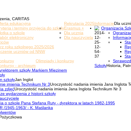
zenia, CARITAS
ferta edukacyjna
Rekrutacja 2025
Informacje
Dla uczni
ryteria i terminy przyjęcia do szkoły
Erasmus +
Organizacja Szk
lotka o szkole
Dla ucznia
Ogranizac
abór elektroniczny
Dla nauczyciela
Informacj
ziców
Sta
rz roku szkolnego 2025/2026
Reg
eczenie uczniów od NNW
Reg
Sta
onkursy
Olimpiady i konkursy
Sprawozd
onkursy - archiwum
Szkoły
Historia, Pat
yrektorem szkoły Markiem Miezinem
oły
n szkoły
Jan Inglot
nie imienia Technikum Nr 3
Uroczystość nadania imienia Jana Inglota 
ia zdjęć
Uroczystość nadania imienia Jana Inglota Technikum Nr 3
ze wydarzenia z historii szkoły
auczyciele
a o szkole Pana Stefana Ruty - dyrektora w latach 1982-1995
R /1945-1963/ - K. Maślanka
olwentów
Pożyczkowa