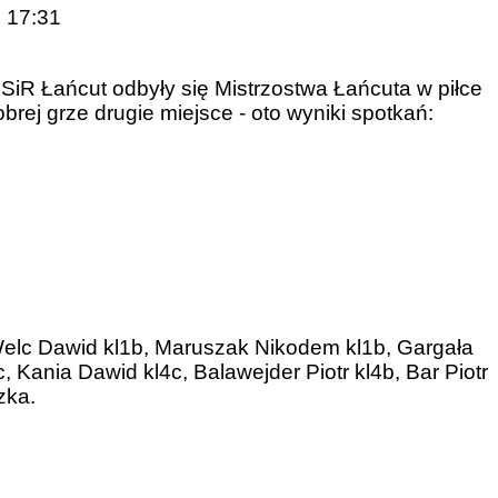
5 17:31
SiR Łańcut odbyły się Mistrzostwa Łańcuta w piłce
rej grze drugie miejsce - oto wyniki spotkań:
elc Dawid kl1b, Maruszak Nikodem kl1b, Gargała
, Kania Dawid kl4c, Balawejder Piotr kl4b, Bar Piotr
zka.