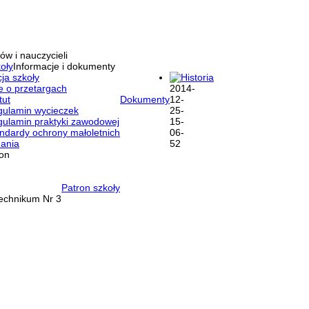
ów i nauczycieli
oły
Informacje i dokumenty
ja szkoły
Historia
e o przetargach
tut
Dokumenty
ulamin wycieczek
ulamin praktyki zawodowej
ndardy ochrony małoletnich
ania
ron
Patron szkoły
Technikum Nr 3