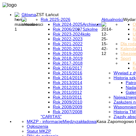
Główna
ZST Łańcut
Rok 2025-2026
Aktualności
Wydar
Rok 2024-2025
Archiwum
O
Rok 2006/2007
Szkolne
K
Rok 2023-2024
koło
U
Rok 2022-2023
N
Rok 2021-2022
Dla rod
Rok 2020-2021
Kalenda
Rok 2019-2020
Ubezpi
Rok 2018-2019
Sport
Rok 2017-2018
K
Rok 2016/2017
K
Rok 2015/2016
Wywiad z d
Rok 2014/2015
Historia szk
Rok 2013/2014
Patro
Rok 2012/2013
Nada
Rok 2011/2012
Galer
Rok 2010/2011
Najważniejs
Rok 2009/2010
Zasłużeni n
Rok 2008/2009
Wspomnieni
Rok 2007/2008
Historia TM
"CARITAS"
Zjazdy abs
MKZP - informacje
Międzyzakładowa
Kasa Zapomogowo 
Ogłoszenia
Statut MKZP