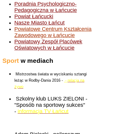
Poradnia Psychologiczno-
Pedagogiczna w Łańcucie
Powiat Łańcucki
Nasze Miasto Łańcut
Powiatowe Centrum Kształcenia
Zawodowego w Łańcucie
Powiatowy Zespół Placówek
Oświatowych w Łańcucie
Sport
w mediach
Mistrzostwa świata w wyciskaniu sztangi
leżąc w Rodby-Dania 2016 -
-
relacja na
żywo
Szkolny klub LUKS ZIELONI -
"Sposób na sportowy sukces"
-
informacja TV Łańcut