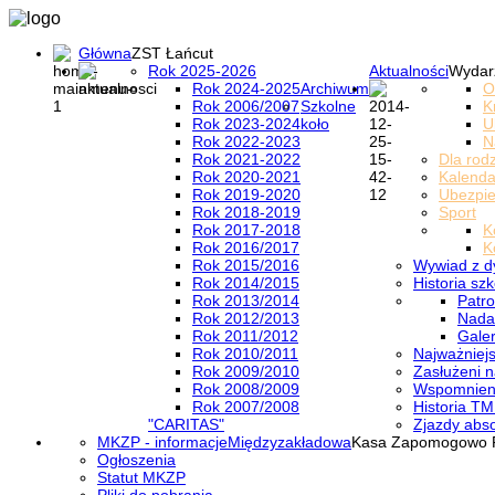
Główna
ZST Łańcut
Rok 2025-2026
Aktualności
Wydar
Rok 2024-2025
Archiwum
O
Rok 2006/2007
Szkolne
K
Rok 2023-2024
koło
U
Rok 2022-2023
N
Rok 2021-2022
Dla rod
Rok 2020-2021
Kalenda
Rok 2019-2020
Ubezpi
Rok 2018-2019
Sport
Rok 2017-2018
K
Rok 2016/2017
K
Rok 2015/2016
Wywiad z d
Rok 2014/2015
Historia szk
Rok 2013/2014
Patro
Rok 2012/2013
Nada
Rok 2011/2012
Galer
Rok 2010/2011
Najważniejs
Rok 2009/2010
Zasłużeni n
Rok 2008/2009
Wspomnieni
Rok 2007/2008
Historia TM
"CARITAS"
Zjazdy abs
MKZP - informacje
Międzyzakładowa
Kasa Zapomogowo 
Ogłoszenia
Statut MKZP