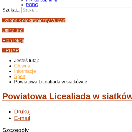
Pliki do pobrania
RODO
Szukaj...
Dziennik elektroniczny Vulcan
Office 365
Plan lekcji
EPUAP
Jesteś tutaj:
Główna
Informacje
Sport
Powiatowa Licealiada w siatkówce
Powiatowa Licealiada w siatkó
Drukuj
E-mail
Szczegóły