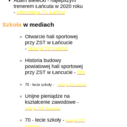
Adam Bielecki - najlepszym
trenerem Łańcuta w 2020 roku
-
informacja TV Łańcut
Szkoła
w mediach
Otwarcie hali sportowej
przy ZST w Łańcucie
-
relacja TV Łańcut
Historia budowy
powiatowej hali sportowej
przy ZST w Łancucie -
film
70 - lecie szkoły -
relacja TV Łańcut
Unijne pieniądze na
kształcenie zawodowe -
relacja TVP Rzeszów
70 - lecie szkoły -
relacja TVP
Rzeszów