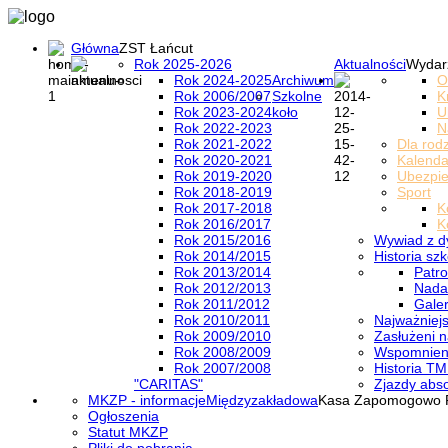
Główna
ZST Łańcut
Rok 2025-2026
Aktualności
Wydar
Rok 2024-2025
Archiwum
O
Rok 2006/2007
Szkolne
K
Rok 2023-2024
koło
U
Rok 2022-2023
N
Rok 2021-2022
Dla rod
Rok 2020-2021
Kalenda
Rok 2019-2020
Ubezpi
Rok 2018-2019
Sport
Rok 2017-2018
K
Rok 2016/2017
K
Rok 2015/2016
Wywiad z d
Rok 2014/2015
Historia szk
Rok 2013/2014
Patro
Rok 2012/2013
Nada
Rok 2011/2012
Galer
Rok 2010/2011
Najważniejs
Rok 2009/2010
Zasłużeni n
Rok 2008/2009
Wspomnieni
Rok 2007/2008
Historia TM
"CARITAS"
Zjazdy abs
MKZP - informacje
Międzyzakładowa
Kasa Zapomogowo 
Ogłoszenia
Statut MKZP