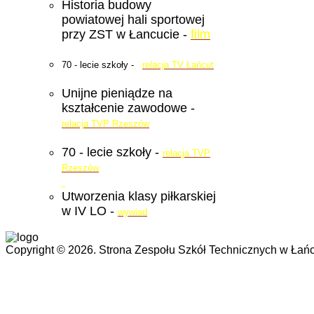
Historia budowy
powiatowej hali sportowej
przy ZST w Łancucie -
film
70 - lecie szkoły -
relacja TV Łańcut
Unijne pieniądze na
kształcenie zawodowe -
relacja TVP Rzeszów
70 - lecie szkoły -
relacja TVP
Rzeszów
Utworzenia klasy piłkarskiej
w IV LO -
wywiad
Copyright © 2026. Strona Zespołu Szkół Technicznych w Łańc