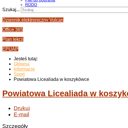
Pliki do pobrania
RODO
Szukaj...
Dziennik elektroniczny Vulcan
Office 365
Plan lekcji
EPUAP
Jesteś tutaj:
Główna
Informacje
Sport
Powiatowa Licealiada w koszykówce
Powiatowa Licealiada w koszy
Drukuj
E-mail
Szczegóły