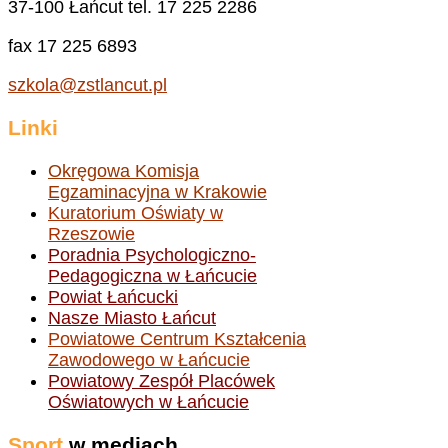
37-100 Łańcut tel. 17 225 2286
fax 17 225 6893
szkola@zstlancut.pl
Linki
Okręgowa Komisja
Egzaminacyjna w Krakowie
Kuratorium Oświaty w
Rzeszowie
Poradnia Psychologiczno-
Pedagogiczna w Łańcucie
Powiat Łańcucki
Nasze Miasto Łańcut
Powiatowe Centrum Kształcenia
Zawodowego w Łańcucie
Powiatowy Zespół Placówek
Oświatowych w Łańcucie
Sport
w mediach