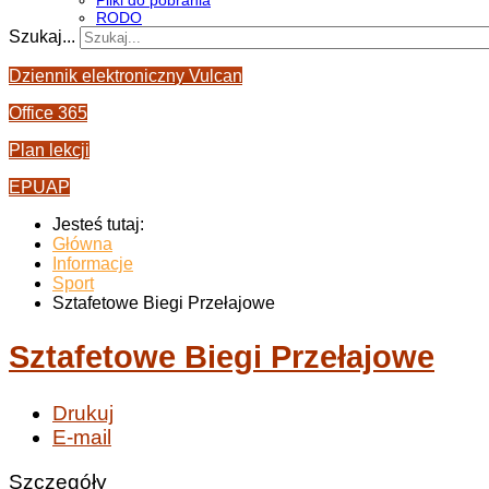
Pliki do pobrania
RODO
Szukaj...
Dziennik elektroniczny Vulcan
Office 365
Plan lekcji
EPUAP
Jesteś tutaj:
Główna
Informacje
Sport
Sztafetowe Biegi Przełajowe
Sztafetowe Biegi Przełajowe
Drukuj
E-mail
Szczegóły