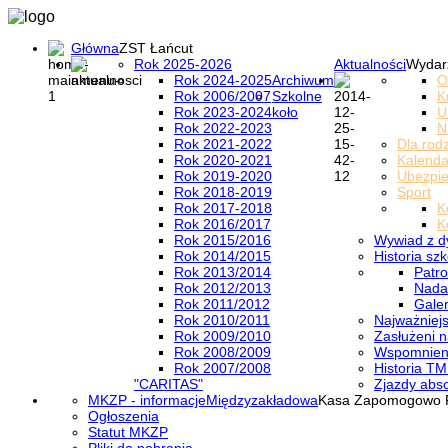
Główna
ZST Łańcut
Rok 2025-2026
Aktualności
Wydar
Rok 2024-2025
Archiwum
O
Rok 2006/2007
Szkolne
K
Rok 2023-2024
koło
U
Rok 2022-2023
N
Rok 2021-2022
Dla rod
Rok 2020-2021
Kalenda
Rok 2019-2020
Ubezpi
Rok 2018-2019
Sport
Rok 2017-2018
K
Rok 2016/2017
K
Rok 2015/2016
Wywiad z d
Rok 2014/2015
Historia szk
Rok 2013/2014
Patro
Rok 2012/2013
Nada
Rok 2011/2012
Galer
Rok 2010/2011
Najważniejs
Rok 2009/2010
Zasłużeni n
Rok 2008/2009
Wspomnieni
Rok 2007/2008
Historia TM
"CARITAS"
Zjazdy abs
MKZP - informacje
Międzyzakładowa
Kasa Zapomogowo 
Ogłoszenia
Statut MKZP