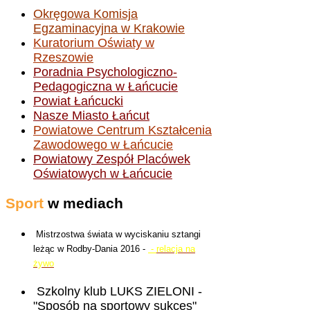
Okręgowa Komisja
Egzaminacyjna w Krakowie
Kuratorium Oświaty w
Rzeszowie
Poradnia Psychologiczno-
Pedagogiczna w Łańcucie
Powiat Łańcucki
Nasze Miasto Łańcut
Powiatowe Centrum Kształcenia
Zawodowego w Łańcucie
Powiatowy Zespół Placówek
Oświatowych w Łańcucie
Sport
w mediach
Mistrzostwa świata w wyciskaniu sztangi
leżąc w Rodby-Dania 2016 -
-
relacja na
żywo
Szkolny klub LUKS ZIELONI -
"Sposób na sportowy sukces"