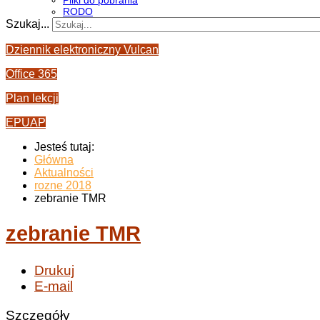
Pliki do pobrania
RODO
Szukaj...
Dziennik elektroniczny Vulcan
Office 365
Plan lekcji
EPUAP
Jesteś tutaj:
Główna
Aktualności
rozne 2018
zebranie TMR
zebranie TMR
Drukuj
E-mail
Szczegóły