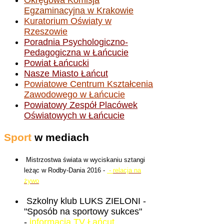
Okręgowa Komisja
Egzaminacyjna w Krakowie
Kuratorium Oświaty w
Rzeszowie
Poradnia Psychologiczno-
Pedagogiczna w Łańcucie
Powiat Łańcucki
Nasze Miasto Łańcut
Powiatowe Centrum Kształcenia
Zawodowego w Łańcucie
Powiatowy Zespół Placówek
Oświatowych w Łańcucie
Sport
w mediach
Mistrzostwa świata w wyciskaniu sztangi
leżąc w Rodby-Dania 2016 -
-
relacja na
żywo
Szkolny klub LUKS ZIELONI -
"Sposób na sportowy sukces"
-
informacja TV Łańcut