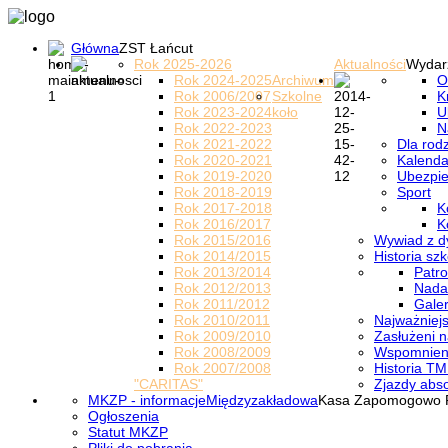
Główna
ZST Łańcut
Rok 2025-2026
Aktualności
Wydar
Rok 2024-2025
Archiwum
O
Rok 2006/2007
Szkolne
K
Rok 2023-2024
koło
U
Rok 2022-2023
N
Rok 2021-2022
Dla rod
Rok 2020-2021
Kalenda
Rok 2019-2020
Ubezpi
Rok 2018-2019
Sport
Rok 2017-2018
K
Rok 2016/2017
K
Rok 2015/2016
Wywiad z d
Rok 2014/2015
Historia szk
Rok 2013/2014
Patro
Rok 2012/2013
Nada
Rok 2011/2012
Galer
Rok 2010/2011
Najważniejs
Rok 2009/2010
Zasłużeni n
Rok 2008/2009
Wspomnieni
Rok 2007/2008
Historia TM
"CARITAS"
Zjazdy abs
MKZP - informacje
Międzyzakładowa
Kasa Zapomogowo 
Ogłoszenia
Statut MKZP