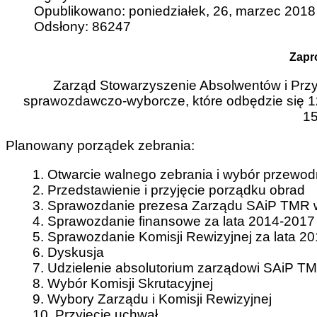
Opublikowano: poniedziałek, 26, marzec 2018
Odsłony: 86247
Zapr
Zarząd Stowarzyszenie Absolwentów i Przy
sprawozdawczo-wyborcze, które odbędzie się 12 k
15
Planowany porządek zebrania:
1. Otwarcie walnego zebrania i wybór przewo
2. Przedstawienie i przyjęcie porządku obrad
3. Sprawozdanie prezesa Zarządu SAiP TMR w
4. Sprawozdanie finansowe za lata 2014-2017
5. Sprawozdanie Komisji Rewizyjnej za lata 2
6. Dyskusja
7. Udzielenie absolutorium zarządowi SAiP T
8. Wybór Komisji Skrutacyjnej
9. Wybory Zarządu i Komisji Rewizyjnej
10. Przyjęcie uchwał