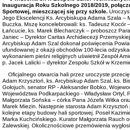
Inauguracja Roku Szkolnego 2018/2019, połączo
Sportowej, mieszczącej się przy szkole.
Uroczys
Jego Ekscelencji Ks. Arcybiskupa Adama Szala – M
Buczka. Mszę koncelebrowali: ks. Tadeusz Kocór –
Łańcucie, ks. Marek Blecharczyk – proboszcz Parafi
Janiec – Dyrektor Caritas Archidiecezji Przemyskiej o
Arcybiskup Adam Szal dokonał poświęcenia Powiato
ufundowanej z okazji obchodów 100-lecia odzyskan
wykonaniem pieśni religijnych uświetnił Zespół Am
p. Jacek Lalicki – dyrektor Zespołu Szkół w Krzemi
Oficjalnego otwarcia hali przez uroczyste przecię
Adam Krzysztoń, ks. Arcybiskup Adam Szal, ks. Bi
Gołojuch, senator RP - Aleksander Bobko, Wojewo
Województwa Podkarpackiego - Władysław Ortyl, Po
Małgorzata Sońska – córka Pana Józefa Witka oraz
Marek Miezin. Następnie starosta Adam Krzysztoń 
kolejne etapy budowy hali sportowej. Poseł Kazimie
Marka Kuchcińskiego. Kurator Małgorzata Rauch odc
Zalewskiej. Okolicznościowe przemówienia wygłosi