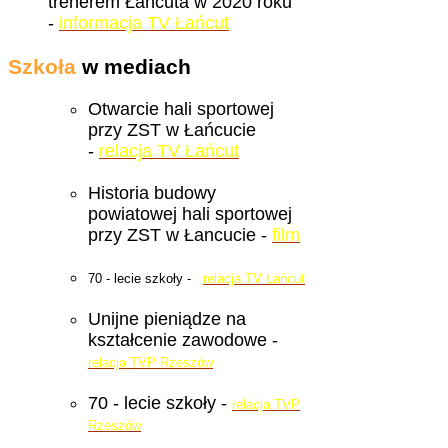
trenerem Łańcuta w 2020 roku
-
informacja TV Łańcut
Szkoła
w mediach
Otwarcie hali sportowej
przy ZST w Łańcucie
-
relacja TV Łańcut
Historia budowy
powiatowej hali sportowej
przy ZST w Łancucie -
film
70 - lecie szkoły -
relacja TV Łańcut
Unijne pieniądze na
kształcenie zawodowe -
relacja TVP Rzeszów
70 - lecie szkoły -
relacja TVP
Rzeszów