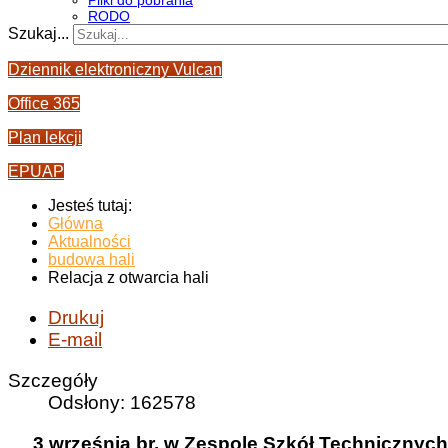
Pliki do pobrania
RODO
Szukaj...
Dziennik elektroniczny Vulcan
Office 365
Plan lekcji
EPUAP
Jesteś tutaj:
Główna
Aktualności
budowa hali
Relacja z otwarcia hali
Drukuj
E-mail
Szczegóły
Odsłony: 162578
3 września br. w Zespole Szkół Technicznyc