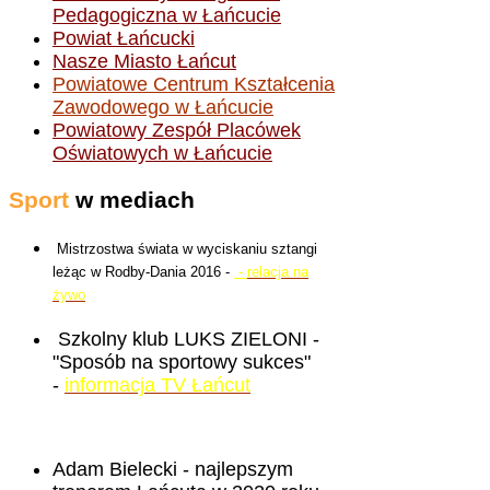
Pedagogiczna w Łańcucie
Powiat Łańcucki
Nasze Miasto Łańcut
Powiatowe Centrum Kształcenia
Zawodowego w Łańcucie
Powiatowy Zespół Placówek
Oświatowych w Łańcucie
Sport
w mediach
Mistrzostwa świata w wyciskaniu sztangi
leżąc w Rodby-Dania 2016 -
-
relacja na
żywo
Szkolny klub LUKS ZIELONI -
"Sposób na sportowy sukces"
-
informacja TV Łańcut
Adam Bielecki - najlepszym