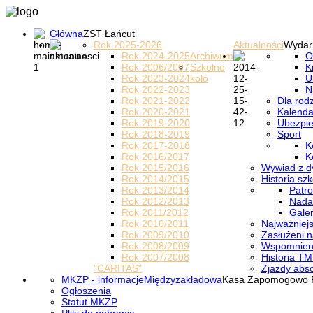
Główna
ZST Łańcut
Rok 2025-2026
Aktualności
Wydar
Rok 2024-2025
Archiwum
O
Rok 2006/2007
Szkolne
K
Rok 2023-2024
koło
U
Rok 2022-2023
N
Rok 2021-2022
Dla rod
Rok 2020-2021
Kalenda
Rok 2019-2020
Ubezpi
Rok 2018-2019
Sport
Rok 2017-2018
K
Rok 2016/2017
K
Rok 2015/2016
Wywiad z d
Rok 2014/2015
Historia szk
Rok 2013/2014
Patro
Rok 2012/2013
Nada
Rok 2011/2012
Galer
Rok 2010/2011
Najważniejs
Rok 2009/2010
Zasłużeni n
Rok 2008/2009
Wspomnieni
Rok 2007/2008
Historia TM
"CARITAS"
Zjazdy abs
MKZP - informacje
Międzyzakładowa
Kasa Zapomogowo 
Ogłoszenia
Statut MKZP