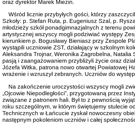
oraz dyrektor Marek Miezin.
Wśród licznie przybyłych gości, którzy zaszczycili
Szkoły: p. Stefan Ruta, p. Eugeniusz Szal, p. Rysz
młodzieży szkół ponadgimnazjalnych z terenu powi
artystycznej wszyscy mogli podziwiać występy Zes
kierunkiem p. Bogusławy Bieniasz przy Zespole P
wystąpili uczniowie ZST, działający w szkolnym kole
Aleksandra Trojnar, Weronika Zagrobelna, Natalia 
pasją i zaangażowaniem przybliżyli życie oraz dzi
Józefa Witka, patrona nowo otwartej Powiatowej Ha
wrażenie i wzruszył zebranych. Uczniów do występu
Na zakończenie uroczystości wszyscy mogli zwied
„Ojcowie Niepodległości”, przygotowaną przez Insty
związane z patronem hali. Był to z pewnością wyją
roku szczególnym, w którym świętujemy stulecie od
Technicznych w Łańcucie zyskał nowoczesny obiekt,
następnym pokoleniom uczniów i całej społeczności