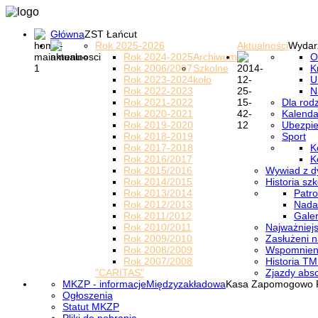
Główna
ZST Łańcut
Rok 2025-2026
Aktualności
Wydar
Rok 2024-2025
Archiwum
O
Rok 2006/2007
Szkolne
K
Rok 2023-2024
koło
U
Rok 2022-2023
N
Rok 2021-2022
Dla rod
Rok 2020-2021
Kalenda
Rok 2019-2020
Ubezpi
Rok 2018-2019
Sport
Rok 2017-2018
K
Rok 2016/2017
K
Rok 2015/2016
Wywiad z d
Rok 2014/2015
Historia szk
Rok 2013/2014
Patro
Rok 2012/2013
Nada
Rok 2011/2012
Galer
Rok 2010/2011
Najważniejs
Rok 2009/2010
Zasłużeni n
Rok 2008/2009
Wspomnieni
Rok 2007/2008
Historia TM
"CARITAS"
Zjazdy abs
MKZP - informacje
Międzyzakładowa
Kasa Zapomogowo 
Ogłoszenia
Statut MKZP