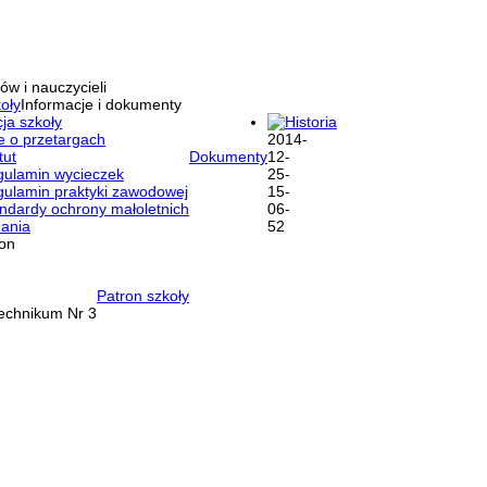
ów i nauczycieli
oły
Informacje i dokumenty
ja szkoły
Historia
e o przetargach
tut
Dokumenty
ulamin wycieczek
ulamin praktyki zawodowej
ndardy ochrony małoletnich
ania
ron
Patron szkoły
Technikum Nr 3