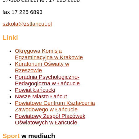
37-100 Łańcut tel. 17 225 2286
fax 17 225 6893
szkola@zstlancut.pl
Linki
Okręgowa Komisja
Egzaminacyjna w Krakowie
Kuratorium Oświaty w
Rzeszowie
Poradnia Psychologiczno-
Pedagogiczna w Łańcucie
Powiat Łańcucki
Nasze Miasto Łańcut
Powiatowe Centrum Kształcenia
Zawodowego w Łańcucie
Powiatowy Zespół Placówek
Oświatowych w Łańcucie
Sport
w mediach