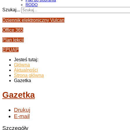
Pliki do pobrania
RODO
Szukaj...
Dziennik elektroniczny Vulcan
Office 365
Plan lekcji
EPUAP
Jesteś tutaj:
Główna
Aktualności
Strona główna
Gazetka
Gazetka
Drukuj
E-mail
Szczegóły