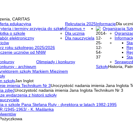
zenia, CARITAS
ferta edukacyjna
Rekrutacja 2025
Informacje
Dla uczni
ryteria i terminy przyjęcia do szkoły
Erasmus +
Organizacja Szk
lotka o szkole
Dla ucznia
Ogranizac
abór elektroniczny
Dla nauczyciela
Informacj
ziców
Sta
rz roku szkolnego 2025/2026
Reg
eczenie uczniów od NNW
Reg
Sta
onkursy
Olimpiady i konkursy
Sprawozd
onkursy - archiwum
Szkoły
Historia, Pat
yrektorem szkoły Markiem Miezinem
oły
n szkoły
Jan Inglot
nie imienia Technikum Nr 3
Uroczystość nadania imienia Jana Inglota 
ia zdjęć
Uroczystość nadania imienia Jana Inglota Technikum Nr 3
ze wydarzenia z historii szkoły
auczyciele
a o szkole Pana Stefana Ruty - dyrektora w latach 1982-1995
R /1945-1963/ - K. Maślanka
olwentów
Pożyczkowa