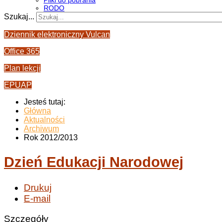
Pliki do pobrania
RODO
Szukaj...
Dziennik elektroniczny Vulcan
Office 365
Plan lekcji
EPUAP
Jesteś tutaj:
Główna
Aktualności
Archiwum
Rok 2012/2013
Dzień Edukacji Narodowej
Drukuj
E-mail
Szczegóły