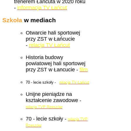
trenerem Łańcuta w 2020 roku
-
informacja TV Łańcut
Szkoła
w mediach
Otwarcie hali sportowej
przy ZST w Łańcucie
-
relacja TV Łańcut
Historia budowy
powiatowej hali sportowej
przy ZST w Łancucie -
film
70 - lecie szkoły -
relacja TV Łańcut
Unijne pieniądze na
kształcenie zawodowe -
relacja TVP Rzeszów
70 - lecie szkoły -
relacja TVP
Rzeszów