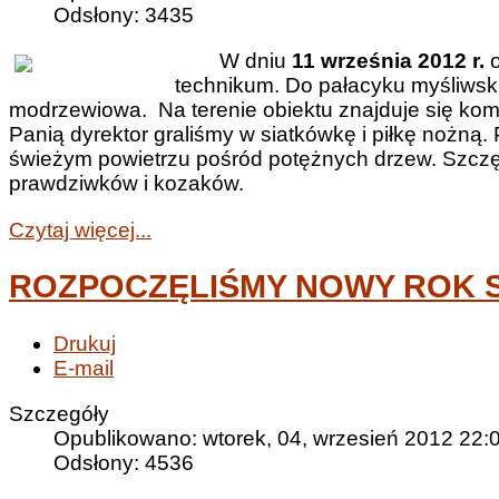
Odsłony: 3435
W dniu
11 września 2012 r.
o
technikum. Do pałacyku myśliwsk
modrzewiowa. Na terenie obiektu znajduje się kom
Panią dyrektor graliśmy w siatkówkę i piłkę nożną.
świeżym powietrzu pośród potężnych drzew. Szczę
prawdziwków i kozaków.
Czytaj więcej...
ROZPOCZĘLIŚMY NOWY ROK S
Drukuj
E-mail
Szczegóły
Opublikowano: wtorek, 04, wrzesień 2012 22:
Odsłony: 4536