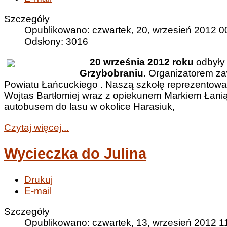
Szczegóły
Opublikowano: czwartek, 20, wrzesień 2012 0
Odsłony: 3016
20 września 2012 roku
odbyły
Grzybobraniu.
Organizatorem za
Powiatu Łańcuckiego . Naszą szkołę reprezentowali
Wojtas Bartłomiej wraz z opiekunem Markiem Łanią.
autobusem do lasu w okolice Harasiuk,
Czytaj więcej...
Wycieczka do Julina
Drukuj
E-mail
Szczegóły
Opublikowano: czwartek, 13, wrzesień 2012 1