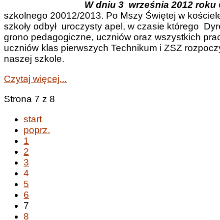
W dniu 3 września 2012 roku
szkolnego 20012/2013. Po Mszy Świętej w koście
szkoły odbył uroczysty apel, w czasie którego Dyr
grono pedagogiczne, uczniów oraz wszystkich prac
uczniów klas pierwszych Technikum i ZSZ rozpocz
naszej szkole.
Czytaj więcej...
Strona 7 z 8
start
poprz.
1
2
3
4
5
6
7
8