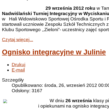
29 września 2012 roku
w Tar
Nadwiślański Turniej Integracyjny w Wyciskani
w Hali Widowiskowo Sportowej Ośrodka Sportu i Re
startowali uczniowie Zespołu Szkół Technicznych
Klubu Sportowego ,,Zieloni”- uczestnicy zajęć spo
Czytaj więcej...
Ognisko integracyjne w Julinie
Drukuj
E-mail
Szczegóły
Opublikowano: środa, 26, wrzesień 2012 00:0
Odsłony: 3167
W dniu
26 września
klasy p
i opiekunami na ognisko integracyj