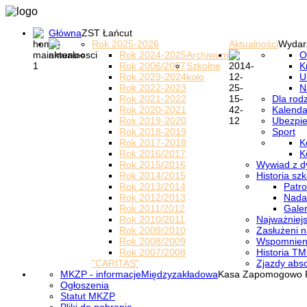
Główna
ZST Łańcut
Rok 2025-2026
Aktualności
Wydar
Rok 2024-2025
Archiwum
O
Rok 2006/2007
Szkolne
K
Rok 2023-2024
koło
U
Rok 2022-2023
N
Rok 2021-2022
Dla rod
Rok 2020-2021
Kalenda
Rok 2019-2020
Ubezpi
Rok 2018-2019
Sport
Rok 2017-2018
K
Rok 2016/2017
K
Rok 2015/2016
Wywiad z d
Rok 2014/2015
Historia szk
Rok 2013/2014
Patro
Rok 2012/2013
Nada
Rok 2011/2012
Galer
Rok 2010/2011
Najważniejs
Rok 2009/2010
Zasłużeni n
Rok 2008/2009
Wspomnieni
Rok 2007/2008
Historia TM
"CARITAS"
Zjazdy abs
MKZP - informacje
Międzyzakładowa
Kasa Zapomogowo 
Ogłoszenia
Statut MKZP