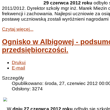
29 czerwca 2012 roku
odbyło 
2011/2012. Dyrektor szkoły mgr inż. Marek Miezi
frekwencji i zachowania. Najlepsi uczniowie za os
postawę uczniowską zostali wyróżnieni nagrodami
Czytaj więcej...
Ognisko w Albigowej - podsumo
przedsiębiorczości.
Drukuj
E-mail
Szczegóły
Opublikowano: środa, 27, czerwiec 2012 00:0
Odsłony: 3274
W
dniu 27 czerwca 2012 roku
odbyło się szkol