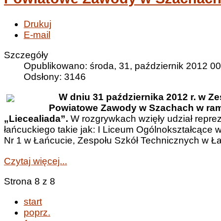
Drukuj
E-mail
Szczegóły
Opublikowano: środa, 31, październik 2012 00
Odsłony: 3146
W dniu 31 października 2012 r. w Ze
Powiatowe Zawody w Szachach w ram
„Liecealiada”.
W rozgrywkach wzięły udział repre
łańcuckiego takie jak: I Liceum Ogólnokształcące 
Nr 1 w Łańcucie, Zespołu Szkół Technicznych w Ła
Czytaj więcej...
Strona 8 z 8
start
poprz.