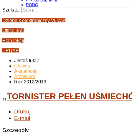
Pliki do pobrania
RODO
Szukaj...
Dziennik elektroniczny Vulcan
Office 365
Plan lekcji
EPUAP
Jesteś tutaj:
Główna
Aktualności
Archiwum
Rok 2012/2013
„TORNISTER PEŁEN UŚMIECH
Drukuj
E-mail
Szczegóły