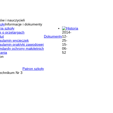
ów i nauczycieli
oły
Informacje i dokumenty
ja szkoły
Historia
e o przetargach
tut
Dokumenty
ulamin wycieczek
ulamin praktyki zawodowej
ndardy ochrony małoletnich
ania
ron
Patron szkoły
Technikum Nr 3