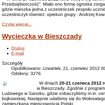
Przedsiębiorczość”. Miało ono formę ogniska zorga
gdzie mieszka jedna z uczestniczek zespołu uczn
uczestniczyli również: opiekun grupy : Andrzej Ko
Czytaj więcej...
Wycieczka w Bieszczady
Drukuj
E-mail
Szczegóły
Opublikowano: czwartek, 21, czerwiec 2012 0
Odsłony: 3276
W dniach
20-21 czerwca 2012 
w Bieszczady. Zgodnie z progra
Ludowego w Sanoku, gdzie zobaczyliśmy m.in. cenne
bojkowskiej. Następnie udaliśmy się do Wołosatego,
zamieszkaną miejscowością Polski.