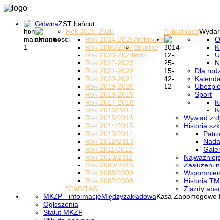
Główna
ZST Łańcut
Rok 2025-2026
Aktualności
Wydar
Rok 2024-2025
Archiwum
O
Rok 2006/2007
Szkolne
K
Rok 2023-2024
koło
U
Rok 2022-2023
N
Rok 2021-2022
Dla rod
Rok 2020-2021
Kalenda
Rok 2019-2020
Ubezpi
Rok 2018-2019
Sport
Rok 2017-2018
K
Rok 2016/2017
K
Rok 2015/2016
Wywiad z d
Rok 2014/2015
Historia szk
Rok 2013/2014
Patro
Rok 2012/2013
Nada
Rok 2011/2012
Galer
Rok 2010/2011
Najważniejs
Rok 2009/2010
Zasłużeni n
Rok 2008/2009
Wspomnieni
Rok 2007/2008
Historia TM
"CARITAS"
Zjazdy abs
MKZP - informacje
Międzyzakładowa
Kasa Zapomogowo 
Ogłoszenia
Statut MKZP