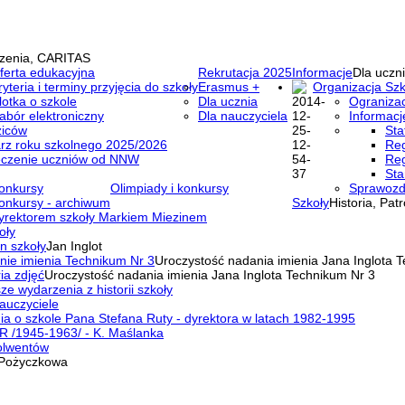
zenia, CARITAS
ferta edukacyjna
Rekrutacja 2025
Informacje
Dla uczni
ryteria i terminy przyjęcia do szkoły
Erasmus +
Organizacja Szk
lotka o szkole
Dla ucznia
Ogranizac
abór elektroniczny
Dla nauczyciela
Informacj
ziców
Sta
rz roku szkolnego 2025/2026
Reg
eczenie uczniów od NNW
Reg
Sta
onkursy
Olimpiady i konkursy
Sprawozd
onkursy - archiwum
Szkoły
Historia, Pat
yrektorem szkoły Markiem Miezinem
oły
n szkoły
Jan Inglot
nie imienia Technikum Nr 3
Uroczystość nadania imienia Jana Inglota 
ia zdjęć
Uroczystość nadania imienia Jana Inglota Technikum Nr 3
ze wydarzenia z historii szkoły
auczyciele
a o szkole Pana Stefana Ruty - dyrektora w latach 1982-1995
R /1945-1963/ - K. Maślanka
olwentów
Pożyczkowa