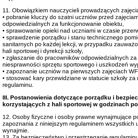
11. Obowiązkiem nauczycieli prowadzących zajęcia
• pobranie kluczy do szatni uczniów przed zajęciam
odpowiedzialnych za funkcjonowanie obiektu,
• sprawowanie opieki nad uczniami w czasie przer
• sprawdzenie porządku i stanu technicznego pomi
sanitarnych po każdej lekcji, w przypadku zauwa
hali sportowej i dyrekcji szkoły,
• zgłaszanie do pracowników odpowiedzialnych za
niesprawności sprzętu sportowego i uszkodzeń wyp
• zapoznanie uczniów na pierwszych zajęciach WF 
• stosować kary przewidziane w statucie szkoły za
regulaminu.
III. Postanowienia dotyczące porządku i bezpi
korzystających z hali sportowej
w godzinach p
12. Osoby fizyczne i osoby prawne wynajmujące p
zapoznania z niniejszym regulaminem wszystkich 
wynajmie.
13. Za bezpieczeństwo i przestrzeganie regulamin