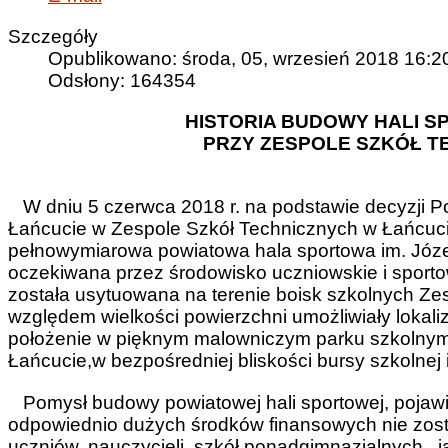
Szczegóły
Opublikowano: środa, 05, wrzesień 2018 16:2
Odsłony: 164354
HISTORIA BUDOWY HALI S
PRZY ZESPOLE SZKÓŁ T
W dniu 5 czerwca 2018 r. na podstawie decyzji 
Łańcucie w Zespole Szkół Technicznych w Łańcuci
pełnowymiarowa powiatowa hala sportowa im. Józef
oczekiwana przez środowisko uczniowskie i sport
została usytuowana na terenie boisk szkolnych Ze
względem wielkości powierzchni umożliwiały lokaliza
położenie w pięknym malowniczym parku szkoln
Łańcucie,w bezpośredniej bliskości bursy szkolnej i 
Pomysł budowy powiatowej hali sportowej, pojawił 
odpowiednio dużych środków finansowych nie zosta
uczniów, nauczycieli, szkół ponadgimnazjalnych ,