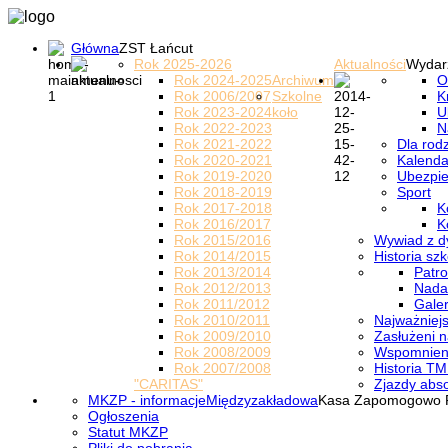
Główna
ZST Łańcut
Rok 2025-2026
Aktualności
Wydar
Rok 2024-2025
Archiwum
O
Rok 2006/2007
Szkolne
K
Rok 2023-2024
koło
U
Rok 2022-2023
N
Rok 2021-2022
Dla rod
Rok 2020-2021
Kalenda
Rok 2019-2020
Ubezpi
Rok 2018-2019
Sport
Rok 2017-2018
K
Rok 2016/2017
K
Rok 2015/2016
Wywiad z d
Rok 2014/2015
Historia szk
Rok 2013/2014
Patro
Rok 2012/2013
Nada
Rok 2011/2012
Galer
Rok 2010/2011
Najważniejs
Rok 2009/2010
Zasłużeni n
Rok 2008/2009
Wspomnieni
Rok 2007/2008
Historia TM
"CARITAS"
Zjazdy abs
MKZP - informacje
Międzyzakładowa
Kasa Zapomogowo 
Ogłoszenia
Statut MKZP