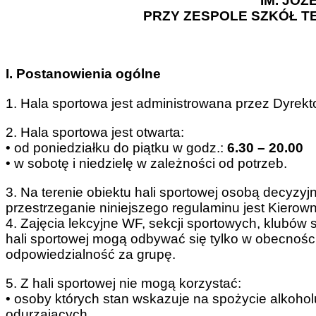
IM. JÓZ
PRZY ZESPOLE SZKÓŁ T
I. Postanowienia ogólne
1. Hala sportowa jest administrowana przez Dyrek
2. Hala sportowa jest otwarta:
• od poniedziałku do piątku w godz.:
6.30 – 20.00
• w sobotę i niedzielę w zależności od potrzeb.
3. Na terenie obiektu hali sportowej osobą decyzy
przestrzeganie niniejszego regulaminu jest Kierown
4. Zajęcia lekcyjne WF, sekcji sportowych, klubów
hali sportowej mogą odbywać się tylko w obecności 
odpowiedzialność za grupę.
5. Z hali sportowej nie mogą korzystać:
• osoby których stan wskazuje na spożycie alkohol
odurzających,