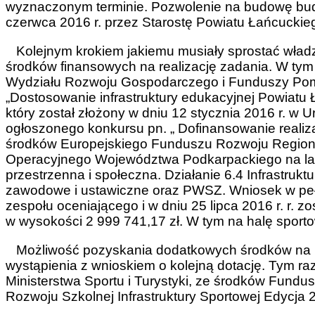
wyznaczonym terminie. Pozwolenie na budowę budy
czerwca 2016 r. przez Starostę Powiatu Łańcuckie
Kolejnym krokiem jakiemu musiały sprostać władz
środków finansowych na realizację zadania. W ty
Wydziału Rozwoju Gospodarczego i Funduszy Po
„Dostosowanie infrastruktury edukacyjnej Powiatu
który został złożony w dniu 12 stycznia 2016 r. 
ogłoszonego konkursu pn. „ Dofinansowanie realiz
środków Europejskiego Funduszu Rozwoju Regio
Operacyjnego Województwa Podkarpackiego na lat
przestrzenna i społeczna. Działanie 6.4 Infrastruk
zawodowe i ustawiczne oraz PWSZ. Wniosek w pełni
zespołu oceniającego i w dniu 25 lipca 2016 r. r.
w wysokości 2 999 741,17 zł. W tym na halę sport
Możliwość pozyskania dodatkowych środków na bu
wystąpienia z wnioskiem o kolejną dotację. Tym r
Ministerstwa Sportu i Turystyki, ze środków Fund
Rozwoju Szkolnej Infrastruktury Sportowej Edycja