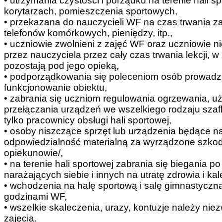
• utrzymania czystości i porządku na terenie hali s
korytarzach, pomieszczenia sportowych,
• przekazana do nauczycieli WF na czas trwania 
telefonów komórkowych, pieniędzy, itp.,
• uczniowie zwolnieni z zajęć WF oraz uczniowie
przez nauczyciela przez cały czas trwania lekcji, w
pozostają pod jego opieką,
• podporządkowania się poleceniom osób prowadz
funkcjonowanie obiektu,
• zabrania się uczniom regulowania ogrzewania, 
przełączania urządzeń we wszelkiego rodzaju sza
tylko pracownicy obsługi hali sportowej,
• osoby niszczące sprzęt lub urządzenia będące n
odpowiedzialność materialną za wyrządzone szkod
opiekunowie/,
• na terenie hali sportowej zabrania się biegania p
narażających siebie i innych na utratę zdrowia i ka
• wchodzenia na halę sportową i salę gimnastyczną
godzinami WF,
• wszelkie skaleczenia, urazy, kontuzje należy n
zajęcia.