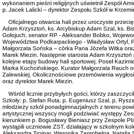
wykonaniem pieśni religijnych uświetnił Zespół Am
p. Jacek Lalicki – dyrektor Zespołu Szkół w Krzemi
Oficjalnego otwarcia hali przez uroczyste przecię
Adam Krzysztoń, ks. Arcybiskup Adam Szal, ks. Bi
Gołojuch, senator RP - Aleksander Bobko, Wojewo
Województwa Podkarpackiego - Władysław Ortyl, Po
Małgorzata Sońska – córka Pana Józefa Witka oraz
Marek Miezin. Następnie starosta Adam Krzysztoń 
kolejne etapy budowy hali sportowej. Poseł Kazimie
Marka Kuchcińskiego. Kurator Małgorzata Rauch odc
Zalewskiej. Okolicznościowe przemówienia wygłosi
oraz dyrektor Marek Miezin.
Wśród licznie przybyłych gości, którzy zaszczycili
Szkoły: p. Stefan Ruta, p. Eugeniusz Szal, p. Rysz
młodzieży szkół ponadgimnazjalnych z terenu powi
artystycznej wszyscy mogli podziwiać występy Zes
kierunkiem p. Bogusławy Bieniasz przy Zespole P
wystąpili uczniowie ZST, działający w szkolnym kole
Aleksandra Trojnar, Weronika Zagrobelna, Natalia 