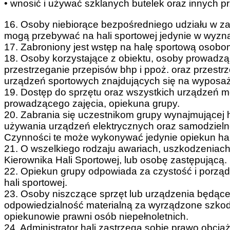
• wnosić i używać szklanych butelek oraz innych p
16. Osoby niebiorące bezpośredniego udziału w zaj
mogą przebywać na hali sportowej jedynie w wyzn
17. Zabroniony jest wstęp na halę sportową osobo
18. Osoby korzystające z obiektu, osoby prowadzą
przestrzeganie przepisów bhp i ppoż. oraz przestr
urządzeń sportowych znajdujących się na wyposaże
19. Dostęp do sprzętu oraz wszystkich urządzeń mo
prowadzącego zajęcia, opiekuna grupy.
20. Zabrania się uczestnikom grupy wynajmującej
używania urządzeń elektrycznych oraz samodzieln
Czynności te może wykonywać jedynie opiekun hali
21. O wszelkiego rodzaju awariach, uszkodzeniach
Kierownika Hali Sportowej, lub osobę zastępującą.
22. Opiekun grupy odpowiada za czystość i porzą
hali sportowej.
23. Osoby niszczące sprzęt lub urządzenia będąc
odpowiedzialność materialną za wyrządzone szko
opiekunowie prawni osób niepełnoletnich.
24. Administrator hali zastrzega sobie prawo obc