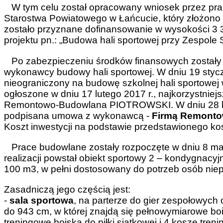
W tym celu został opracowany wniosek przez pra
Starostwa Powiatowego w Łańcucie, który złożono w
zostało przyznane dofinansowanie w wysokości 3 3
projektu pn.: „Budowa hali sportowej przy Zespole
Po zabezpieczeniu środków finansowych zostały 
wykonawcy budowy hali sportowej. W dniu 19 styczn
nieograniczony na budowę szkolnej hali sportowej 
ogłoszone w dniu 17 lutego 2017 r., najkorzystniejs
Remontowo-Budowlana PIOTROWSKI. W dniu 28 lut
podpisana umowa z wykonawcą -
Firmą Remont
Koszt inwestycji na podstawie przedstawionego ko
Prace budowlane zostały rozpoczęte w dniu 8 marca 
realizacji powstał obiekt sportowy 2 – kondygnacy
100 m3, w pełni dostosowany do potrzeb osób nie
Zasadniczą jego częścią jest:
-
sala sportowa
, na parterze do gier zespołowyc
do 943 cm, w której znajdą się pełnowymiarowe bois
treningowe boiska do piłki siatkowej i 4 kosze treni