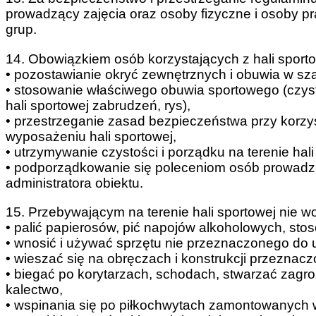
prowadzący zajęcia oraz osoby fizyczne i osoby 
grup.
14. Obowiązkiem osób korzystających z hali sportow
• pozostawianie okryć zewnętrznych i obuwia w sza
• stosowanie właściwego obuwia sportowego (czys
hali sportowej zabrudzeń, rys),
• przestrzeganie zasad bezpieczeństwa przy korzy
wyposażeniu hali sportowej,
• utrzymywanie czystości i porządku na terenie hali
• podporządkowanie się poleceniom osób prowadząc
administratora obiektu.
15. Przebywającym na terenie hali sportowej nie wo
• palić papierosów, pić napojów alkoholowych, st
• wnosić i używać sprzętu nie przeznaczonego do u
• wieszać się na obręczach i konstrukcji przeznacz
• biegać po korytarzach, schodach, stwarzać zagroż
kalectwo,
• wspinania się po piłkochwytach zamontowanych w