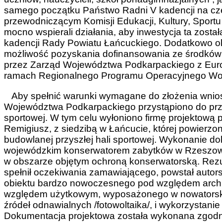
samego początku Państwo Radni V kadencji na cz
przewodniczącym Komisji Edukacji, Kultury, Sport
mocno wspierali działania, aby inwestycja ta zosta
kadencji Rady Powiatu Łańcuckiego. Dodatkowo okoli
możliwość pozyskania dofinansowania ze środków
przez Zarząd Województwa Podkarpackiego z Eu
ramach Regionalnego Programu Operacyjnego Woj
Aby spełnić warunki wymagane do złożenia wnio
Województwa Podkarpackiego przystąpiono do przyg
sportowej. W tym celu wyłoniono firmę projektową 
Remigiusz, z siedzibą w Łańcucie, której powierz
budowlanej przyszłej hali sportowej. Wykonanie 
wojewódzkim konserwatorem zabytków w Rzeszowie
w obszarze objętym ochroną konserwatorską. Rezu
spełnił oczekiwania zamawiającego, powstał autorsk
obiektu bardzo nowoczesnego pod względem archi
względem użytkowym, wyposażonego w nowatorskie
źródeł odnawialnych /fotowoltaika/, i wykorzystanie
Dokumentacja projektowa została wykonana zgodn