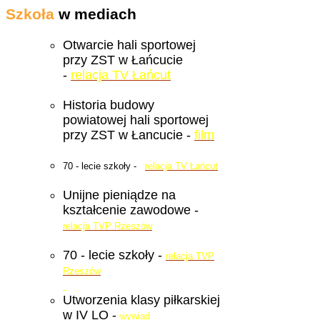
Szkoła
w mediach
Otwarcie hali sportowej
przy ZST w Łańcucie
-
relacja TV Łańcut
Historia budowy
powiatowej hali sportowej
przy ZST w Łancucie -
film
70 - lecie szkoły -
relacja TV Łańcut
Unijne pieniądze na
kształcenie zawodowe -
relacja TVP Rzeszów
70 - lecie szkoły -
relacja TVP
Rzeszów
Utworzenia klasy piłkarskiej
w IV LO -
wywiad