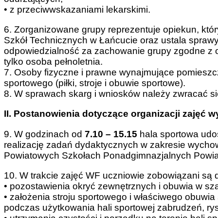
• z przeciwwskazaniami lekarskimi.
6. Zorganizowane grupy reprezentuje opiekun, któ
Szkół Technicznych w Łańcucie oraz ustala sprawy 
odpowiedzialność za zachowanie grupy zgodne z
tylko osoba pełnoletnia.
7. Osoby fizyczne i prawne wynajmujące pomieszcz
sportowego (piłki, stroje i obuwie sportowe).
8. W sprawach skarg i wniosków należy zwracać si
II. Postanowienia dotyczące organizacji zajęć 
9. W godzinach od
7.10 – 15.15
hala sportowa udos
realizację zadań dydaktycznych w zakresie wychow
Powiatowych Szkołach Ponadgimnazjalnych Powiat
10. W trakcie zajęć WF uczniowie zobowiązani są 
• pozostawienia okryć zewnętrznych i obuwia w sza
• założenia stroju sportowego i właściwego obuwi
podczas użytkowania hali sportowej zabrudzeń, rys 