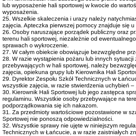
lub wyposażenie hali sportowej w kwocie do warto
wyposażenia.
25. Wszelkie skaleczenia i urazy należy natychmi
zajęcia. Apteczka pierwszej pomocy znajduje się u
26. Osoby naruszające porządek publiczny oraz p
terenu hali sportowej, niezależnie od ewentualne
sprawach o wykroczenie.
27. W całym obiekcie obowiązuje bezwzględne prze
28. W razie wystąpienia pożaru lub innych sytuacji
przebywających w hali sportowej, należy bezwzgl
zajęcia, opiekuna grupy lub Kierownika Hali Sporto
29. Dyrektor Zespołu Szkół Technicznych w Łańcuc
wszystkie zajęcia, w razie stwierdzenia uchybień – 
30. Kierownik Hali Sportowej lub jego zastępca sp
regulaminu. Wszystkie osoby przebywające na tere
podporządkowania się ich nakazom.
31. Za przedmioty wartościowe pozostawione w szatn
Sportowej nie ponoszą odpowiedzialności.
32. Wszystkie sprawy nie ujęte w niniejszym regul
Technicznych w Łańcucie, a w razie zaistniałych 