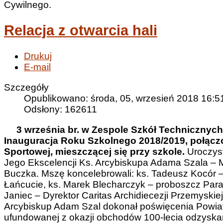
Cywilnego.
Relacja z otwarcia hali
Drukuj
E-mail
Szczegóły
Opublikowano: środa, 05, wrzesień 2018 16:5
Odsłony: 162611
3 września br. w Zespole Szkół Technicznyc
Inauguracja Roku Szkolnego 2018/2019, połączo
Sportowej, mieszczącej się przy szkole.
Uroczys
Jego Ekscelencji Ks. Arcybiskupa Adama Szala – M
Buczka. Mszę koncelebrowali: ks. Tadeusz Kocór –
Łańcucie, ks. Marek Blecharczyk – proboszcz Parafi
Janiec – Dyrektor Caritas Archidiecezji Przemyskiej o
Arcybiskup Adam Szal dokonał poświęcenia Powiato
ufundowanej z okazji obchodów 100-lecia odzyskan