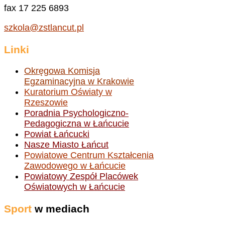
fax 17 225 6893
szkola@zstlancut.pl
Linki
Okręgowa Komisja
Egzaminacyjna w Krakowie
Kuratorium Oświaty w
Rzeszowie
Poradnia Psychologiczno-
Pedagogiczna w Łańcucie
Powiat Łańcucki
Nasze Miasto Łańcut
Powiatowe Centrum Kształcenia
Zawodowego w Łańcucie
Powiatowy Zespół Placówek
Oświatowych w Łańcucie
Sport
w mediach