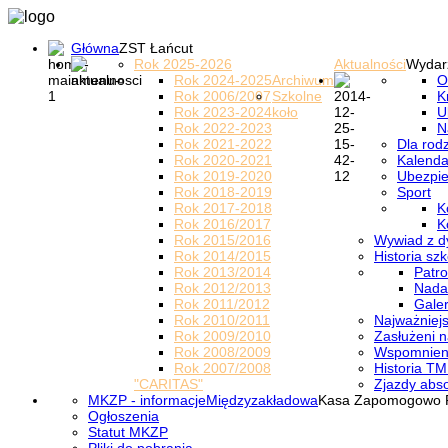
Główna
ZST Łańcut
Rok 2025-2026
Aktualności
Wydar
Rok 2024-2025
Archiwum
O
Rok 2006/2007
Szkolne
K
Rok 2023-2024
koło
U
Rok 2022-2023
N
Rok 2021-2022
Dla rod
Rok 2020-2021
Kalenda
Rok 2019-2020
Ubezpi
Rok 2018-2019
Sport
Rok 2017-2018
K
Rok 2016/2017
K
Rok 2015/2016
Wywiad z d
Rok 2014/2015
Historia szk
Rok 2013/2014
Patro
Rok 2012/2013
Nada
Rok 2011/2012
Galer
Rok 2010/2011
Najważniejs
Rok 2009/2010
Zasłużeni n
Rok 2008/2009
Wspomnieni
Rok 2007/2008
Historia TM
"CARITAS"
Zjazdy abs
MKZP - informacje
Międzyzakładowa
Kasa Zapomogowo 
Ogłoszenia
Statut MKZP