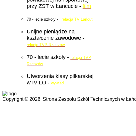
przy ZST w Łancucie -
film
70 - lecie szkoły -
relacja TV Łańcut
Unijne pieniądze na
kształcenie zawodowe -
relacja TVP Rzeszów
70 - lecie szkoły -
relacja TVP
Rzeszów
Utworzenia klasy piłkarskiej
w IV LO -
wywiad
Copyright © 2026. Strona Zespołu Szkół Technicznych w Łańc