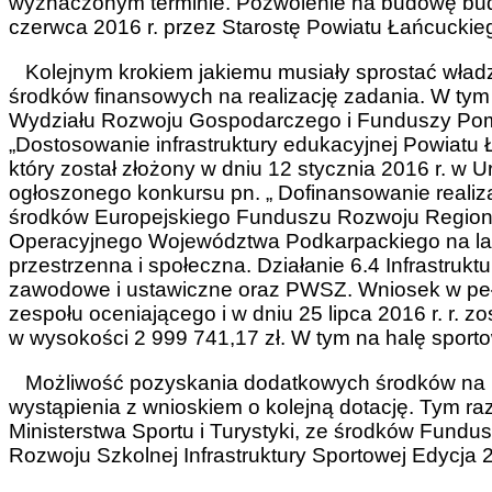
wyznaczonym terminie. Pozwolenie na budowę budy
czerwca 2016 r. przez Starostę Powiatu Łańcuckie
Kolejnym krokiem jakiemu musiały sprostać władz
środków finansowych na realizację zadania. W ty
Wydziału Rozwoju Gospodarczego i Funduszy Po
„Dostosowanie infrastruktury edukacyjnej Powiatu
który został złożony w dniu 12 stycznia 2016 r. 
ogłoszonego konkursu pn. „ Dofinansowanie realiz
środków Europejskiego Funduszu Rozwoju Regio
Operacyjnego Województwa Podkarpackiego na lat
przestrzenna i społeczna. Działanie 6.4 Infrastruk
zawodowe i ustawiczne oraz PWSZ. Wniosek w pełni
zespołu oceniającego i w dniu 25 lipca 2016 r. r.
w wysokości 2 999 741,17 zł. W tym na halę sport
Możliwość pozyskania dodatkowych środków na bu
wystąpienia z wnioskiem o kolejną dotację. Tym r
Ministerstwa Sportu i Turystyki, ze środków Fund
Rozwoju Szkolnej Infrastruktury Sportowej Edycja