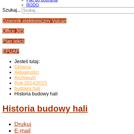
Pliki do pobrania
RODO
Szukaj...
Dziennik elektroniczny Vulcan
Office 365
Plan lekcji
EPUAP
Jesteś tutaj:
Główna
Aktualności
Archiwum
Rok 2014/2015
budowa hali
Historia budowy hali
Historia budowy hali
Drukuj
E-mail