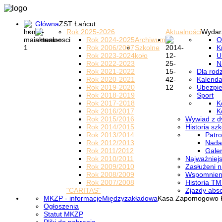
Główna
ZST Łańcut
Rok 2025-2026
Aktualności
Wydar
Rok 2024-2025
Archiwum
O
Rok 2006/2007
Szkolne
K
Rok 2023-2024
koło
U
Rok 2022-2023
N
Rok 2021-2022
Dla rod
Rok 2020-2021
Kalenda
Rok 2019-2020
Ubezpi
Rok 2018-2019
Sport
Rok 2017-2018
K
Rok 2016/2017
K
Rok 2015/2016
Wywiad z d
Rok 2014/2015
Historia szk
Rok 2013/2014
Patro
Rok 2012/2013
Nada
Rok 2011/2012
Galer
Rok 2010/2011
Najważniejs
Rok 2009/2010
Zasłużeni n
Rok 2008/2009
Wspomnieni
Rok 2007/2008
Historia TM
"CARITAS"
Zjazdy abs
MKZP - informacje
Międzyzakładowa
Kasa Zapomogowo 
Ogłoszenia
Statut MKZP