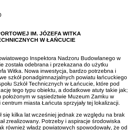
0
PORTOWEJ IM. JÓZEFA WITKA
ECHNICZNYCH W ŁAŃCUCIE
Powiatowego Inspektora Nadzoru Budowlanego w
e została odebrana i przekazana do użytku
a Witka. Nowa inwestycja, bardzo potrzebna i
owe szkół ponadgimnazjalnych powiatu łańcuckiego
społu Szkół Technicznych w Łańcucie, które pod
cję tego typu obiektu, a dodatkowe atuty takie jak;
ym położonym w sąsiedztwie Muzeum Zamku w
centrum miasta Łańcuta sprzyjały tej lokalizacji.
się kilka lat wcześniej jednak ze względu na brak
ł zrealizowany. Potrzeby i aspiracje środowiska
 jak również władz powiatowych spowodowały, że od