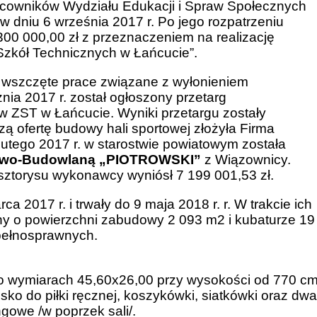
cowników Wydziału Edukacji i Spraw Społecznych
 dniu 6 września 2017 r. Po jego rozpatrzeniu
00 000,00 zł z przeznaczeniem na realizację
 Szkół Technicznych w Łańcucie”.
wszczęte prace związane z wyłonieniem
ia 2017 r. został ogłoszony przetarg
w ZST w Łańcucie. Wyniki przetargu zostały
zą ofertę budowy hali sportowej złożyła Firma
ego 2017 r. w starostwie powiatowym została
owo-Budowlaną „PIOTROWSKI”
z Wiązownicy.
sztorysu wykonawcy wyniósł 7 199 001,53 zł.
2017 r. i trwały do 9 maja 2018 r. r. W trakcie ich
jny o powierzchni zabudowy 2 093 m2 i kubaturze 19
pełnosprawnych.
h o wymiarach 45,60x26,00 przy wysokości od 770 c
ko do piłki ręcznej, koszykówki, siatkówki oraz dwa
ngowe /w poprzek sali/.