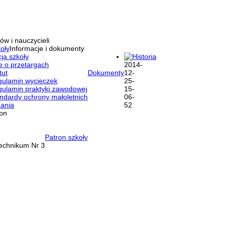
ów i nauczycieli
oły
Informacje i dokumenty
ja szkoły
Historia
e o przetargach
tut
Dokumenty
ulamin wycieczek
ulamin praktyki zawodowej
ndardy ochrony małoletnich
ania
ron
Patron szkoły
Technikum Nr 3