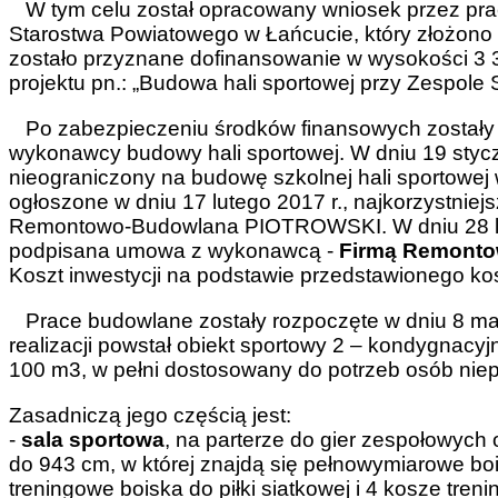
W tym celu został opracowany wniosek przez pra
Starostwa Powiatowego w Łańcucie, który złożono w
zostało przyznane dofinansowanie w wysokości 3 3
projektu pn.: „Budowa hali sportowej przy Zespole
Po zabezpieczeniu środków finansowych zostały 
wykonawcy budowy hali sportowej. W dniu 19 styczn
nieograniczony na budowę szkolnej hali sportowej 
ogłoszone w dniu 17 lutego 2017 r., najkorzystniejs
Remontowo-Budowlana PIOTROWSKI. W dniu 28 lut
podpisana umowa z wykonawcą -
Firmą Remont
Koszt inwestycji na podstawie przedstawionego ko
Prace budowlane zostały rozpoczęte w dniu 8 marca 
realizacji powstał obiekt sportowy 2 – kondygnacy
100 m3, w pełni dostosowany do potrzeb osób nie
Zasadniczą jego częścią jest:
-
sala sportowa
, na parterze do gier zespołowyc
do 943 cm, w której znajdą się pełnowymiarowe bois
treningowe boiska do piłki siatkowej i 4 kosze treni