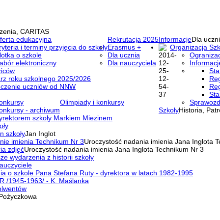
zenia, CARITAS
ferta edukacyjna
Rekrutacja 2025
Informacje
Dla uczni
ryteria i terminy przyjęcia do szkoły
Erasmus +
Organizacja Szk
lotka o szkole
Dla ucznia
Ogranizac
abór elektroniczny
Dla nauczyciela
Informacj
ziców
Sta
rz roku szkolnego 2025/2026
Reg
eczenie uczniów od NNW
Reg
Sta
onkursy
Olimpiady i konkursy
Sprawozd
onkursy - archiwum
Szkoły
Historia, Pat
yrektorem szkoły Markiem Miezinem
oły
n szkoły
Jan Inglot
nie imienia Technikum Nr 3
Uroczystość nadania imienia Jana Inglota 
ia zdjęć
Uroczystość nadania imienia Jana Inglota Technikum Nr 3
ze wydarzenia z historii szkoły
auczyciele
a o szkole Pana Stefana Ruty - dyrektora w latach 1982-1995
R /1945-1963/ - K. Maślanka
olwentów
Pożyczkowa