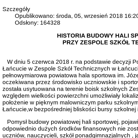
Szczegóły
Opublikowano: środa, 05, wrzesień 2018 16:2
Odsłony: 164328
HISTORIA BUDOWY HALI S
PRZY ZESPOLE SZKÓŁ T
W dniu 5 czerwca 2018 r. na podstawie decyzji 
Łańcucie w Zespole Szkół Technicznych w Łańcuci
pełnowymiarowa powiatowa hala sportowa im. Józef
oczekiwana przez środowisko uczniowskie i sport
została usytuowana na terenie boisk szkolnych Ze
względem wielkości powierzchni umożliwiały lokaliza
położenie w pięknym malowniczym parku szkoln
Łańcucie,w bezpośredniej bliskości bursy szkolnej i 
Pomysł budowy powiatowej hali sportowej, pojawił 
odpowiednio dużych środków finansowych nie zosta
uczniów, nauczycieli, szkół ponadgimnazjalnych ,