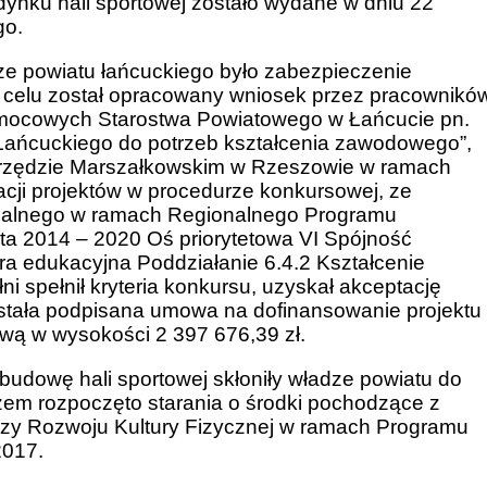
nku hali sportowej zostało wydane w dniu 22
go.
e powiatu łańcuckiego było zabezpieczenie
m celu został opracowany wniosek przez pracownikó
mocowych Starostwa Powiatowego w Łańcucie pn.
 Łańcuckiego do potrzeb kształcenia zawodowego”,
w Urzędzie Marszałkowskim w Rzeszowie w ramach
acji projektów w procedurze konkursowej, ze
nalnego w ramach Regionalnego Programu
a 2014 – 2020 Oś priorytetowa VI Spójność
tura edukacyjna Poddziałanie 6.4.2 Kształcenie
 spełnił kryteria konkursu, uzyskał akceptację
 została podpisana umowa na dofinansowanie projektu
ową w wysokości 2 397 676,39 zł.
dowę hali sportowej skłoniły władze powiatu do
azem rozpoczęto starania o środki pochodzące z
uszy Rozwoju Kultury Fizycznej w ramach Programu
 2017.