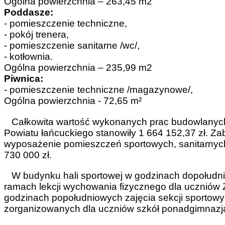
Ogólna powierzchnia – 263,45 m2
Poddasze:
- pomieszczenie techniczne,
- pokój trenera,
- pomieszczenie sanitarne /wc/,
- kotłownia.
Ogólna powierzchnia – 235,99 m2
Piwnica:
- pomieszczenie techniczne /magazynowe/,
Ogólna powierzchnia - 72,65 m²
Całkowita wartość wykonanych prac budowlanych w
Powiatu łańcuckiego stanowiły 1 664 152,37 zł. Z
wyposażenie pomieszczeń sportowych, sanitarnych
730 000 zł.
W budynku hali sportowej w godzinach dopołudni
ramach lekcji wychowania fizycznego dla uczniów 
godzinach popołudniowych zajęcia sekcji sportowy
zorganizowanych dla uczniów szkół ponadgimnazja