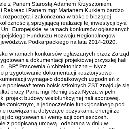
ele z Panem Starostą Adamem Krzysztoniem,
u i Rekreacji Panem mgr Marianem Kurkiem bardzo
ła rozpoczęta i zakończona w trakcie bieżącej
cznością sprzyjającą realizacji tej inwestycji była
 Unii Europejskiej w ramach konkursów ogłaszanyc
ropejskiego Funduszu Rozwoju Regionalnegow
ewództwa Podkarpackiego na lata 2014-2020.
sku w ramach konkursów ogłaszanych przez Zarzą
otowania dokumentacji projektowej przyszłej hali
pn. „BR” Pracownia Architektoniczna – Nycz
ono przygotowanie dokumentacji kosztorysowo -
dokumentacji wymagało dodatkowych uzgodnień z
 ponieważ teren boisk szkolnych ZST znajduje si
ltat pracy Pana mgr Remigiusza Nycza w pełni
i projekt budowy wielofunkcyjnej hali sportowej,
tektonicznym, a jednocześnie funkcjonalnego pod
 rozwiązania dotyczące pozyskania energii ze
 jej do ogrzewania i wentylacji pomieszczeń.
ie z podpisaną umową i odebrana w dniu w