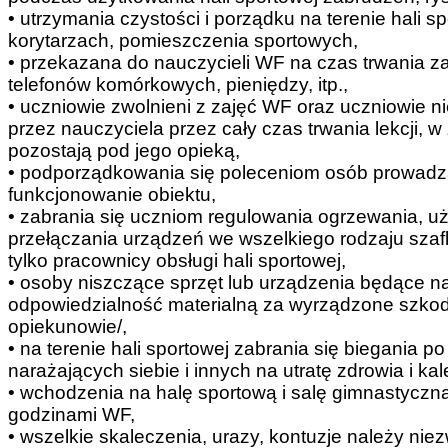
• utrzymania czystości i porządku na terenie hali s
korytarzach, pomieszczenia sportowych,
• przekazana do nauczycieli WF na czas trwania 
telefonów komórkowych, pieniędzy, itp.,
• uczniowie zwolnieni z zajęć WF oraz uczniowie
przez nauczyciela przez cały czas trwania lekcji, w
pozostają pod jego opieką,
• podporządkowania się poleceniom osób prowadz
funkcjonowanie obiektu,
• zabrania się uczniom regulowania ogrzewania, 
przełączania urządzeń we wszelkiego rodzaju sza
tylko pracownicy obsługi hali sportowej,
• osoby niszczące sprzęt lub urządzenia będące n
odpowiedzialność materialną za wyrządzone szkod
opiekunowie/,
• na terenie hali sportowej zabrania się biegania p
narażających siebie i innych na utratę zdrowia i ka
• wchodzenia na halę sportową i salę gimnastyczną
godzinami WF,
• wszelkie skaleczenia, urazy, kontuzje należy n