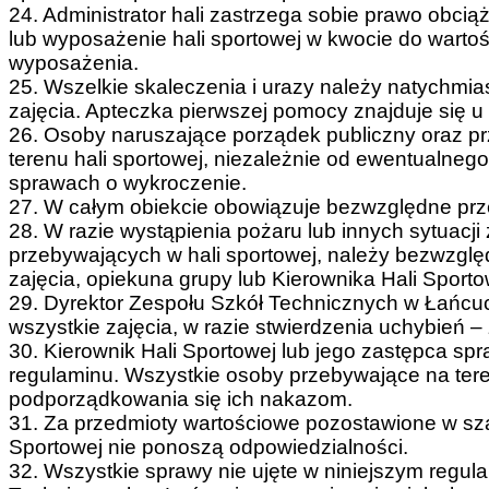
24. Administrator hali zastrzega sobie prawo obc
lub wyposażenie hali sportowej w kwocie do warto
wyposażenia.
25. Wszelkie skaleczenia i urazy należy natychmi
zajęcia. Apteczka pierwszej pomocy znajduje się u
26. Osoby naruszające porządek publiczny oraz p
terenu hali sportowej, niezależnie od ewentualne
sprawach o wykroczenie.
27. W całym obiekcie obowiązuje bezwzględne prze
28. W razie wystąpienia pożaru lub innych sytuacji
przebywających w hali sportowej, należy bezwzgl
zajęcia, opiekuna grupy lub Kierownika Hali Sporto
29. Dyrektor Zespołu Szkół Technicznych w Łańcuc
wszystkie zajęcia, w razie stwierdzenia uchybień – 
30. Kierownik Hali Sportowej lub jego zastępca sp
regulaminu. Wszystkie osoby przebywające na tere
podporządkowania się ich nakazom.
31. Za przedmioty wartościowe pozostawione w szatn
Sportowej nie ponoszą odpowiedzialności.
32. Wszystkie sprawy nie ujęte w niniejszym regul