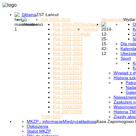
Główna
ZST Łańcut
Rok 2025-2026
Aktualności
Wydar
Rok 2024-2025
Archiwum
O
Rok 2006/2007
Szkolne
K
Rok 2023-2024
koło
U
Rok 2022-2023
N
Rok 2021-2022
Dla rod
Rok 2020-2021
Kalenda
Rok 2019-2020
Ubezpi
Rok 2018-2019
Sport
Rok 2017-2018
K
Rok 2016/2017
K
Rok 2015/2016
Wywiad z d
Rok 2014/2015
Historia szk
Rok 2013/2014
Patro
Rok 2012/2013
Nada
Rok 2011/2012
Galer
Rok 2010/2011
Najważniejs
Rok 2009/2010
Zasłużeni n
Rok 2008/2009
Wspomnieni
Rok 2007/2008
Historia TM
"CARITAS"
Zjazdy abs
MKZP - informacje
Międzyzakładowa
Kasa Zapomogowo 
Ogłoszenia
Statut MKZP