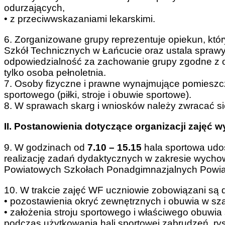
odurzających,
• z przeciwwskazaniami lekarskimi.
6. Zorganizowane grupy reprezentuje opiekun, któ
Szkół Technicznych w Łańcucie oraz ustala sprawy 
odpowiedzialność za zachowanie grupy zgodne z
tylko osoba pełnoletnia.
7. Osoby fizyczne i prawne wynajmujące pomieszcz
sportowego (piłki, stroje i obuwie sportowe).
8. W sprawach skarg i wniosków należy zwracać si
II. Postanowienia dotyczące organizacji zajęć 
9. W godzinach od
7.10 – 15.15
hala sportowa udos
realizację zadań dydaktycznych w zakresie wychow
Powiatowych Szkołach Ponadgimnazjalnych Powiat
10. W trakcie zajęć WF uczniowie zobowiązani są 
• pozostawienia okryć zewnętrznych i obuwia w sza
• założenia stroju sportowego i właściwego obuwi
podczas użytkowania hali sportowej zabrudzeń, rys 