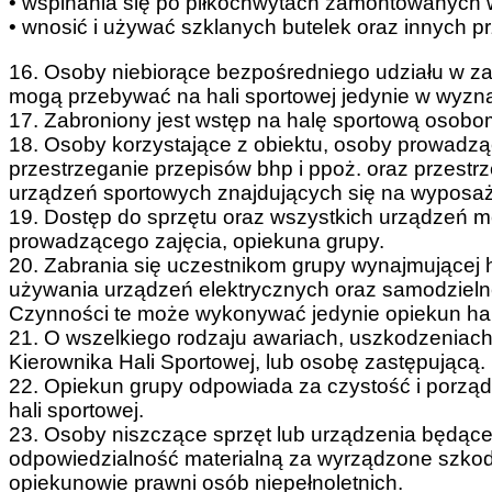
• wspinania się po piłkochwytach zamontowanych w
• wnosić i używać szklanych butelek oraz innych p
16. Osoby niebiorące bezpośredniego udziału w zaj
mogą przebywać na hali sportowej jedynie w wyzn
17. Zabroniony jest wstęp na halę sportową osobo
18. Osoby korzystające z obiektu, osoby prowadzą
przestrzeganie przepisów bhp i ppoż. oraz przestr
urządzeń sportowych znajdujących się na wyposaże
19. Dostęp do sprzętu oraz wszystkich urządzeń mo
prowadzącego zajęcia, opiekuna grupy.
20. Zabrania się uczestnikom grupy wynajmującej
używania urządzeń elektrycznych oraz samodzieln
Czynności te może wykonywać jedynie opiekun hali
21. O wszelkiego rodzaju awariach, uszkodzeniach
Kierownika Hali Sportowej, lub osobę zastępującą.
22. Opiekun grupy odpowiada za czystość i porzą
hali sportowej.
23. Osoby niszczące sprzęt lub urządzenia będąc
odpowiedzialność materialną za wyrządzone szko
opiekunowie prawni osób niepełnoletnich.