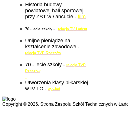
Historia budowy
powiatowej hali sportowej
przy ZST w Łancucie -
film
70 - lecie szkoły -
relacja TV Łańcut
Unijne pieniądze na
kształcenie zawodowe -
relacja TVP Rzeszów
70 - lecie szkoły -
relacja TVP
Rzeszów
Utworzenia klasy piłkarskiej
w IV LO -
wywiad
Copyright © 2026. Strona Zespołu Szkół Technicznych w Łańc