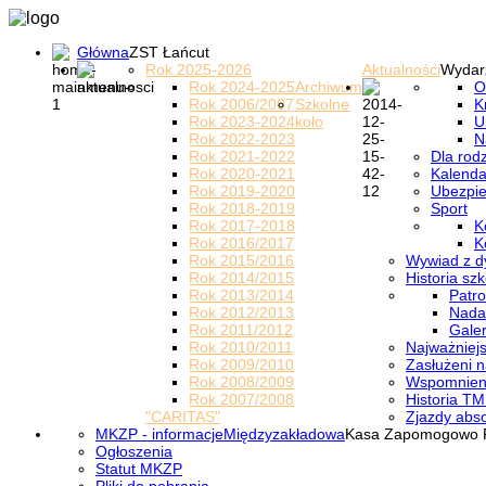
Główna
ZST Łańcut
Rok 2025-2026
Aktualności
Wydar
Rok 2024-2025
Archiwum
O
Rok 2006/2007
Szkolne
K
Rok 2023-2024
koło
U
Rok 2022-2023
N
Rok 2021-2022
Dla rod
Rok 2020-2021
Kalenda
Rok 2019-2020
Ubezpi
Rok 2018-2019
Sport
Rok 2017-2018
K
Rok 2016/2017
K
Rok 2015/2016
Wywiad z d
Rok 2014/2015
Historia szk
Rok 2013/2014
Patro
Rok 2012/2013
Nada
Rok 2011/2012
Galer
Rok 2010/2011
Najważniejs
Rok 2009/2010
Zasłużeni n
Rok 2008/2009
Wspomnieni
Rok 2007/2008
Historia TM
"CARITAS"
Zjazdy abs
MKZP - informacje
Międzyzakładowa
Kasa Zapomogowo 
Ogłoszenia
Statut MKZP