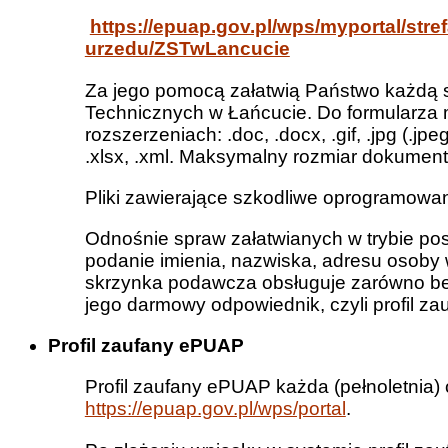
https://epuap.gov.pl/wps/myportal/stref
urzedu/ZSTwLancucie
Za jego pomocą załatwią Państwo każdą 
Technicznych w Łańcucie. Do formularza
rozszerzeniach: .doc, .docx, .gif, .jpg (.jpeg), .o
.xlsx, .xml. Maksymalny rozmiar dokument
Pliki zawierające szkodliwe oprogramow
Odnośnie spraw załatwianych w trybie po
podanie imienia, nazwiska, adresu osoby 
skrzynka podawcza obsługuje zarówno bezp
jego darmowy odpowiednik, czyli profil z
Profil zaufany ePUAP
Profil zaufany ePUAP każda (pełnoletnia)
https://epuap.gov.pl/wps/portal
.