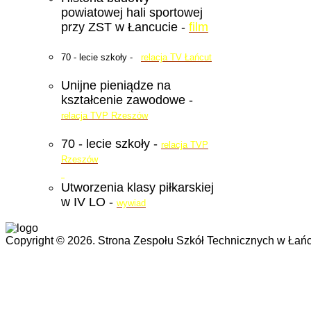
powiatowej hali sportowej
przy ZST w Łancucie -
film
70 - lecie szkoły -
relacja TV Łańcut
Unijne pieniądze na
kształcenie zawodowe -
relacja TVP Rzeszów
70 - lecie szkoły -
relacja TVP
Rzeszów
Utworzenia klasy piłkarskiej
w IV LO -
wywiad
Copyright © 2026. Strona Zespołu Szkół Technicznych w Łańc