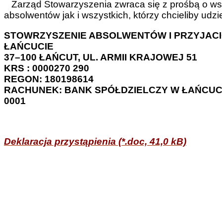
Zarząd Stowarzyszenia zwraca się z prośbą o wspa
absolwentów jak i wszystkich, którzy chcieliby udz
STOWRZYSZENIE ABSOLWENTÓW I PRZYJACI
ŁAŃCUCIE
37–100 ŁAŃCUT, UL. ARMII KRAJOWEJ 51
KRS : 0000270 290
REGON: 180198614
RACHUNEK: BANK SPÓŁDZIELCZY W ŁAŃCUCIE,
0001
Deklaracja przystąpienia (*.doc, 41,0 kB)