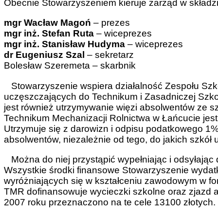
Obecnie Stowarzyszeniem kieruje zarząd w składzi
mgr Wacław Magoń
– prezes
mgr inż. Stefan Ruta
– wiceprezes
mgr inż. Stanisław Hudyma
– wiceprezes
dr Eugeniusz Szal
– sekretarz
Bolesław Szeremeta – skarbnik
Stowarzyszenie wspiera działalność Zespołu Szkó
uczęszczających do Technikum i Zasadniczej Sz
jest również utrzymywanie więzi absolwentów ze sz
Technikum Mechanizacji Rolnictwa w Łańcucie jest o
Utrzymuje się z darowizn i odpisu podatkowego 1% 
absolwentów, niezależnie od tego, do jakich szkół 
Można do niej przystąpić wypełniając i odsyłając 
Wszystkie środki finansowe Stowarzyszenie wydatk
wyróżniających się w kształceniu zawodowym w for
TMR dofinansowuje wycieczki szkolne oraz zjazd a
2007 roku przeznaczono na te cele 13100 złotych.