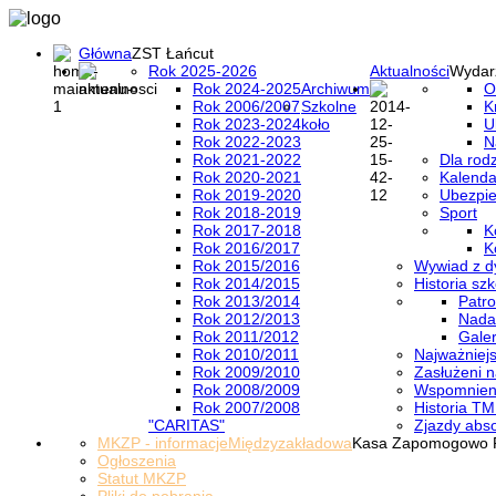
Główna
ZST Łańcut
Rok 2025-2026
Aktualności
Wydar
Rok 2024-2025
Archiwum
O
Rok 2006/2007
Szkolne
K
Rok 2023-2024
koło
U
Rok 2022-2023
N
Rok 2021-2022
Dla rod
Rok 2020-2021
Kalenda
Rok 2019-2020
Ubezpi
Rok 2018-2019
Sport
Rok 2017-2018
K
Rok 2016/2017
K
Rok 2015/2016
Wywiad z d
Rok 2014/2015
Historia szk
Rok 2013/2014
Patro
Rok 2012/2013
Nada
Rok 2011/2012
Galer
Rok 2010/2011
Najważniejs
Rok 2009/2010
Zasłużeni n
Rok 2008/2009
Wspomnieni
Rok 2007/2008
Historia TM
"CARITAS"
Zjazdy abs
MKZP - informacje
Międzyzakładowa
Kasa Zapomogowo 
Ogłoszenia
Statut MKZP