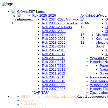
Główna
ZST Łańcut
Rok 2025-2026
Aktualności
Wydar
Rok 2024-2025
Archiwum
O
Rok 2006/2007
Szkolne
K
Rok 2023-2024
koło
U
Rok 2022-2023
N
Rok 2021-2022
Dla rod
Rok 2020-2021
Kalenda
Rok 2019-2020
Ubezpi
Rok 2018-2019
Sport
Rok 2017-2018
K
Rok 2016/2017
K
Rok 2015/2016
Wywiad z d
Rok 2014/2015
Historia szk
Rok 2013/2014
Patro
Rok 2012/2013
Nada
Rok 2011/2012
Galer
Rok 2010/2011
Najważniejs
Rok 2009/2010
Zasłużeni n
Rok 2008/2009
Wspomnieni
Rok 2007/2008
Historia TM
"CARITAS"
Zjazdy abs
MKZP - informacje
Międzyzakładowa
Kasa Zapomogowo 
Ogłoszenia
Statut MKZP