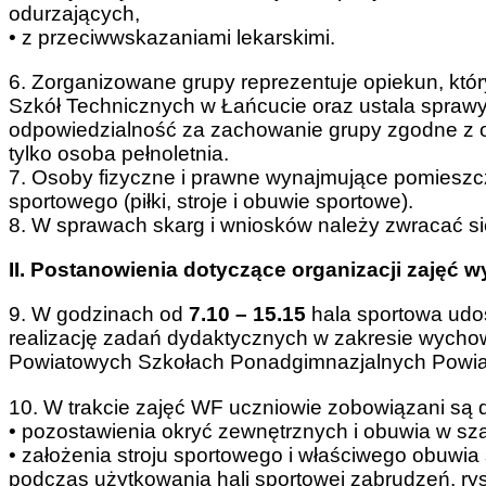
odurzających,
• z przeciwwskazaniami lekarskimi.
6. Zorganizowane grupy reprezentuje opiekun, któ
Szkół Technicznych w Łańcucie oraz ustala sprawy 
odpowiedzialność za zachowanie grupy zgodne z
tylko osoba pełnoletnia.
7. Osoby fizyczne i prawne wynajmujące pomieszcz
sportowego (piłki, stroje i obuwie sportowe).
8. W sprawach skarg i wniosków należy zwracać si
II. Postanowienia dotyczące organizacji zajęć 
9. W godzinach od
7.10 – 15.15
hala sportowa udos
realizację zadań dydaktycznych w zakresie wychow
Powiatowych Szkołach Ponadgimnazjalnych Powiat
10. W trakcie zajęć WF uczniowie zobowiązani są 
• pozostawienia okryć zewnętrznych i obuwia w sza
• założenia stroju sportowego i właściwego obuwi
podczas użytkowania hali sportowej zabrudzeń, rys 