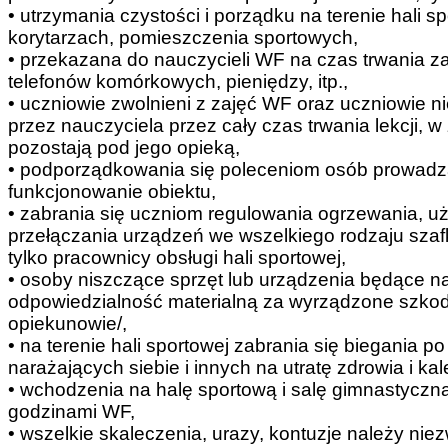
• utrzymania czystości i porządku na terenie hali s
korytarzach, pomieszczenia sportowych,
• przekazana do nauczycieli WF na czas trwania 
telefonów komórkowych, pieniędzy, itp.,
• uczniowie zwolnieni z zajęć WF oraz uczniowie
przez nauczyciela przez cały czas trwania lekcji, w
pozostają pod jego opieką,
• podporządkowania się poleceniom osób prowadz
funkcjonowanie obiektu,
• zabrania się uczniom regulowania ogrzewania, 
przełączania urządzeń we wszelkiego rodzaju sza
tylko pracownicy obsługi hali sportowej,
• osoby niszczące sprzęt lub urządzenia będące n
odpowiedzialność materialną za wyrządzone szkod
opiekunowie/,
• na terenie hali sportowej zabrania się biegania p
narażających siebie i innych na utratę zdrowia i ka
• wchodzenia na halę sportową i salę gimnastyczną
godzinami WF,
• wszelkie skaleczenia, urazy, kontuzje należy n