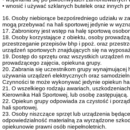
• wnosić i używać szklanych butelek oraz innych p
16. Osoby niebiorące bezpośredniego udziału w zaj
mogą przebywać na hali sportowej jedynie w wyzn
17. Zabroniony jest wstęp na halę sportową osobo
18. Osoby korzystające z obiektu, osoby prowadzą
przestrzeganie przepisów bhp i ppoż. oraz przestr
urządzeń sportowych znajdujących się na wyposaże
19. Dostęp do sprzętu oraz wszystkich urządzeń mo
prowadzącego zajęcia, opiekuna grupy.
20. Zabrania się uczestnikom grupy wynajmującej
używania urządzeń elektrycznych oraz samodzieln
Czynności te może wykonywać jedynie opiekun hali
21. O wszelkiego rodzaju awariach, uszkodzeniach
Kierownika Hali Sportowej, lub osobę zastępującą.
22. Opiekun grupy odpowiada za czystość i porzą
hali sportowej.
23. Osoby niszczące sprzęt lub urządzenia będąc
odpowiedzialność materialną za wyrządzone szko
opiekunowie prawni osób niepełnoletnich.