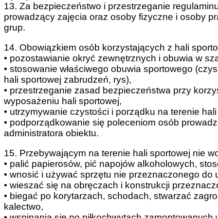
13. Za bezpieczeństwo i przestrzeganie regulamin
prowadzący zajęcia oraz osoby fizyczne i osoby 
grup.
14. Obowiązkiem osób korzystających z hali sportow
• pozostawianie okryć zewnętrznych i obuwia w sza
• stosowanie właściwego obuwia sportowego (czys
hali sportowej zabrudzeń, rys),
• przestrzeganie zasad bezpieczeństwa przy korzy
wyposażeniu hali sportowej,
• utrzymywanie czystości i porządku na terenie hali
• podporządkowanie się poleceniom osób prowadząc
administratora obiektu.
15. Przebywającym na terenie hali sportowej nie wo
• palić papierosów, pić napojów alkoholowych, st
• wnosić i używać sprzętu nie przeznaczonego do u
• wieszać się na obręczach i konstrukcji przeznacz
• biegać po korytarzach, schodach, stwarzać zagroż
kalectwo,
• wspinania się po piłkochwytach zamontowanych w