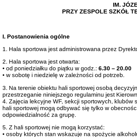
IM. JÓZ
PRZY ZESPOLE SZKÓŁ T
I. Postanowienia ogólne
1. Hala sportowa jest administrowana przez Dyrek
2. Hala sportowa jest otwarta:
• od poniedziałku do piątku w godz.:
6.30 – 20.00
• w sobotę i niedzielę w zależności od potrzeb.
3. Na terenie obiektu hali sportowej osobą decyzy
przestrzeganie niniejszego regulaminu jest Kierown
4. Zajęcia lekcyjne WF, sekcji sportowych, klubów
hali sportowej mogą odbywać się tylko w obecności 
odpowiedzialność za grupę.
5. Z hali sportowej nie mogą korzystać:
• osoby których stan wskazuje na spożycie alkohol