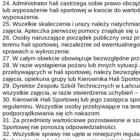
24. Administrator hali zastrzega sobie prawo obc
lub wyposażenie hali sportowej w kwocie do warto
wyposażenia.
25. Wszelkie skaleczenia i urazy należy natychmi
zajęcia. Apteczka pierwszej pomocy znajduje się u
26. Osoby naruszające porządek publiczny oraz p
terenu hali sportowej, niezależnie od ewentualne
sprawach o wykroczenie.
27. W całym obiekcie obowiązuje bezwzględne prze
28. W razie wystąpienia pożaru lub innych sytuacji
przebywających w hali sportowej, należy bezwzgl
zajęcia, opiekuna grupy lub Kierownika Hali Sporto
29. Dyrektor Zespołu Szkół Technicznych w Łańcuc
wszystkie zajęcia, w razie stwierdzenia uchybień – 
30. Kierownik Hali Sportowej lub jego zastępca sp
regulaminu. Wszystkie osoby przebywające na tere
podporządkowania się ich nakazom.
31. Za przedmioty wartościowe pozostawione w szatn
Sportowej nie ponoszą odpowiedzialności.
32. Wszystkie sprawy nie ujęte w niniejszym regul