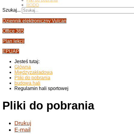
Pliki do pobrania
RODO
Szukaj...
Dziennik elektroniczny Vulcan
Office 365
Plan lekcji
EPUAP
Jesteś tutaj:
Główna
Międzyzakładowa
Pliki do pobrania
budowa hali
Regulamin hali sportowej
Pliki do pobrania
Drukuj
E-mail