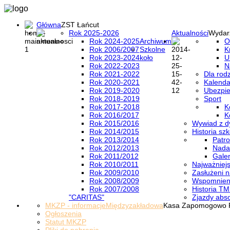
Główna
ZST Łańcut
Rok 2025-2026
Aktualności
Wydar
Rok 2024-2025
Archiwum
O
Rok 2006/2007
Szkolne
K
Rok 2023-2024
koło
U
Rok 2022-2023
N
Rok 2021-2022
Dla rod
Rok 2020-2021
Kalenda
Rok 2019-2020
Ubezpi
Rok 2018-2019
Sport
Rok 2017-2018
K
Rok 2016/2017
K
Rok 2015/2016
Wywiad z d
Rok 2014/2015
Historia szk
Rok 2013/2014
Patro
Rok 2012/2013
Nada
Rok 2011/2012
Galer
Rok 2010/2011
Najważniejs
Rok 2009/2010
Zasłużeni n
Rok 2008/2009
Wspomnieni
Rok 2007/2008
Historia TM
"CARITAS"
Zjazdy abs
MKZP - informacje
Międzyzakładowa
Kasa Zapomogowo 
Ogłoszenia
Statut MKZP