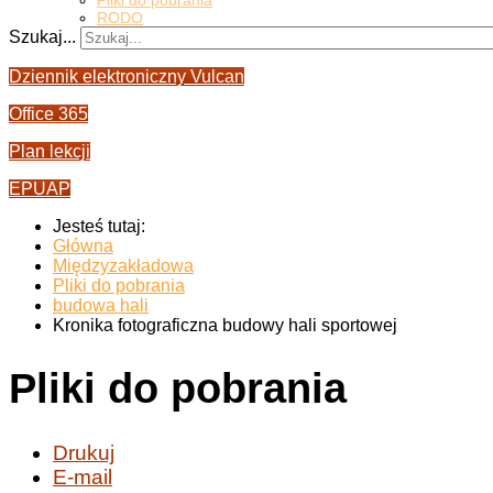
Pliki do pobrania
RODO
Szukaj...
Dziennik elektroniczny Vulcan
Office 365
Plan lekcji
EPUAP
Jesteś tutaj:
Główna
Międzyzakładowa
Pliki do pobrania
budowa hali
Kronika fotograficzna budowy hali sportowej
Pliki do pobrania
Drukuj
E-mail