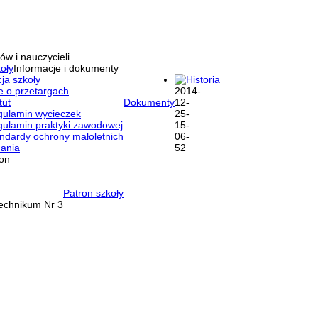
ów i nauczycieli
oły
Informacje i dokumenty
ja szkoły
Historia
e o przetargach
tut
Dokumenty
ulamin wycieczek
ulamin praktyki zawodowej
ndardy ochrony małoletnich
ania
ron
Patron szkoły
Technikum Nr 3