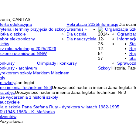
zenia, CARITAS
ferta edukacyjna
Rekrutacja 2025
Informacje
Dla uczni
ryteria i terminy przyjęcia do szkoły
Erasmus +
Organizacja Szk
lotka o szkole
Dla ucznia
Ogranizac
abór elektroniczny
Dla nauczyciela
Informacj
ziców
Sta
rz roku szkolnego 2025/2026
Reg
eczenie uczniów od NNW
Reg
Sta
onkursy
Olimpiady i konkursy
Sprawozd
onkursy - archiwum
Szkoły
Historia, Pat
yrektorem szkoły Markiem Miezinem
oły
n szkoły
Jan Inglot
nie imienia Technikum Nr 3
Uroczystość nadania imienia Jana Inglota 
ia zdjęć
Uroczystość nadania imienia Jana Inglota Technikum Nr 3
ze wydarzenia z historii szkoły
auczyciele
a o szkole Pana Stefana Ruty - dyrektora w latach 1982-1995
R /1945-1963/ - K. Maślanka
olwentów
Pożyczkowa