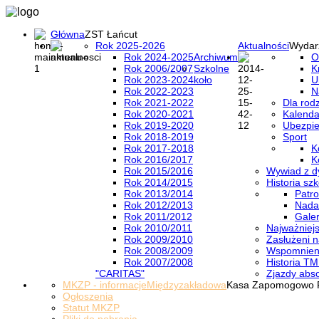
Główna
ZST Łańcut
Rok 2025-2026
Aktualności
Wydar
Rok 2024-2025
Archiwum
O
Rok 2006/2007
Szkolne
K
Rok 2023-2024
koło
U
Rok 2022-2023
N
Rok 2021-2022
Dla rod
Rok 2020-2021
Kalenda
Rok 2019-2020
Ubezpi
Rok 2018-2019
Sport
Rok 2017-2018
K
Rok 2016/2017
K
Rok 2015/2016
Wywiad z d
Rok 2014/2015
Historia szk
Rok 2013/2014
Patro
Rok 2012/2013
Nada
Rok 2011/2012
Galer
Rok 2010/2011
Najważniejs
Rok 2009/2010
Zasłużeni n
Rok 2008/2009
Wspomnieni
Rok 2007/2008
Historia TM
"CARITAS"
Zjazdy abs
MKZP - informacje
Międzyzakładowa
Kasa Zapomogowo 
Ogłoszenia
Statut MKZP