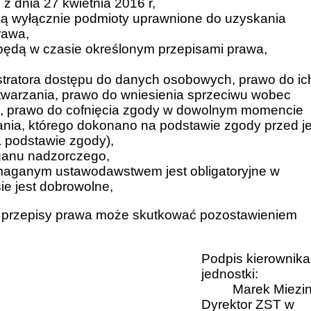
 dnia 27 kwietnia 2016 r,
ą wyłącznie podmioty uprawnione do uzyskania
rawa,
ędą w czasie określonym przepisami prawa,
stratora dostępu do danych osobowych, prawo do ic
etwarzania, prawo do wniesienia sprzeciwu wobec
h, prawo do cofnięcia zgody w dowolnym momencie
ia, którego dokonano na podstawie zgody przed je
a podstawie zgody),
rganu nadzorczego,
maganym ustawodawstwem jest obligatoryjne w
ie jest dobrowolne,
przepisy prawa może skutkować pozostawieniem
Podpis kierownika
jednostki:
Marek Miezi
Dyrektor ZST w