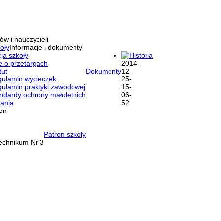
ów i nauczycieli
oły
Informacje i dokumenty
ja szkoły
Historia
e o przetargach
tut
Dokumenty
ulamin wycieczek
ulamin praktyki zawodowej
ndardy ochrony małoletnich
ania
ron
Patron szkoły
Technikum Nr 3