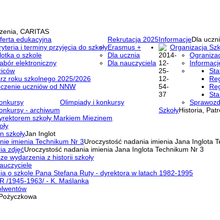
zenia, CARITAS
ferta edukacyjna
Rekrutacja 2025
Informacje
Dla uczni
ryteria i terminy przyjęcia do szkoły
Erasmus +
Organizacja Szk
lotka o szkole
Dla ucznia
Ogranizac
abór elektroniczny
Dla nauczyciela
Informacj
ziców
Sta
rz roku szkolnego 2025/2026
Reg
eczenie uczniów od NNW
Reg
Sta
onkursy
Olimpiady i konkursy
Sprawozd
onkursy - archiwum
Szkoły
Historia, Pat
yrektorem szkoły Markiem Miezinem
oły
n szkoły
Jan Inglot
nie imienia Technikum Nr 3
Uroczystość nadania imienia Jana Inglota 
ia zdjęć
Uroczystość nadania imienia Jana Inglota Technikum Nr 3
ze wydarzenia z historii szkoły
auczyciele
a o szkole Pana Stefana Ruty - dyrektora w latach 1982-1995
R /1945-1963/ - K. Maślanka
olwentów
Pożyczkowa