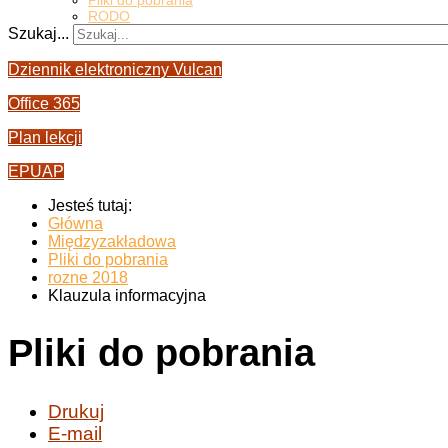
Pliki do pobrania
RODO
Szukaj...
Dziennik elektroniczny Vulcan
Office 365
Plan lekcji
EPUAP
Jesteś tutaj:
Główna
Międzyzakładowa
Pliki do pobrania
rozne 2018
Klauzula informacyjna
Pliki do pobrania
Drukuj
E-mail