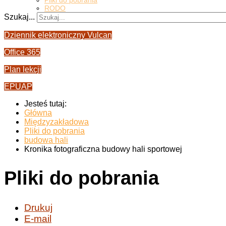
Pliki do pobrania
RODO
Szukaj...
Dziennik elektroniczny Vulcan
Office 365
Plan lekcji
EPUAP
Jesteś tutaj:
Główna
Międzyzakładowa
Pliki do pobrania
budowa hali
Kronika fotograficzna budowy hali sportowej
Pliki do pobrania
Drukuj
E-mail