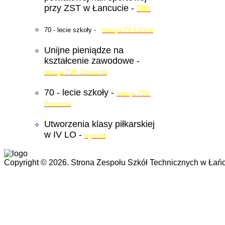
przy ZST w Łancucie -
film
70 - lecie szkoły -
relacja TV Łańcut
Unijne pieniądze na
kształcenie zawodowe -
relacja TVP Rzeszów
70 - lecie szkoły -
relacja TVP
Rzeszów
Utworzenia klasy piłkarskiej
w IV LO -
wywiad
Copyright © 2026. Strona Zespołu Szkół Technicznych w Łańc