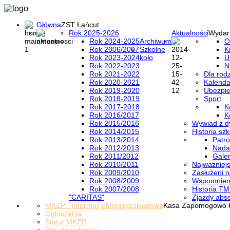
Główna
ZST Łańcut
Rok 2025-2026
Aktualności
Wydar
Rok 2024-2025
Archiwum
O
Rok 2006/2007
Szkolne
K
Rok 2023-2024
koło
U
Rok 2022-2023
N
Rok 2021-2022
Dla rod
Rok 2020-2021
Kalenda
Rok 2019-2020
Ubezpi
Rok 2018-2019
Sport
Rok 2017-2018
K
Rok 2016/2017
K
Rok 2015/2016
Wywiad z d
Rok 2014/2015
Historia szk
Rok 2013/2014
Patro
Rok 2012/2013
Nada
Rok 2011/2012
Galer
Rok 2010/2011
Najważniejs
Rok 2009/2010
Zasłużeni n
Rok 2008/2009
Wspomnieni
Rok 2007/2008
Historia TM
"CARITAS"
Zjazdy abs
MKZP - informacje
Międzyzakładowa
Kasa Zapomogowo 
Ogłoszenia
Statut MKZP