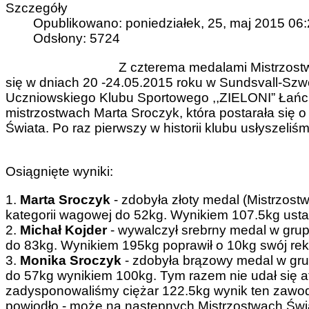
Szczegóły
Opublikowano: poniedziałek, 25, maj 2015 06
Odsłony: 5724
Z czterema medalami Mistrzostw 
się w dniach 20 -24.05.2015 roku w Sundsvall-Sz
Uczniowskiego Klubu Sportowego ,,ZIELONI” Łańc
mistrzostwach Marta Sroczyk, która postarała się 
Świata. Po raz pierwszy w historii klubu usłyszel
Osiągnięte wyniki:
1.
Marta Sroczyk
- zdobyła złoty medal (Mistrzostw
kategorii wagowej do 52kg. Wynikiem 107.5kg ustanow
2.
Michał Kojder
- wywalczył srebrny medal w grupi
do 83kg. Wynikiem 195kg poprawił o 10kg swój rek
3.
Monika Sroczyk
- zdobyła brązowy medal w grup
do 57kg wynikiem 100kg. Tym razem nie udał się at
zadysponowaliśmy ciężar 122.5kg wynik ten zawodn
powiodło - może na następnych Mistrzostwach Świa