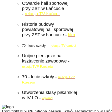
Otwarcie hali sportowej
przy ZST w Łańcucie
-
relacja TV Łańcut
Historia budowy
powiatowej hali sportowej
przy ZST w Łancucie -
film
70 - lecie szkoły -
relacja TV Łańcut
Unijne pieniądze na
kształcenie zawodowe -
relacja TVP Rzeszów
70 - lecie szkoły -
relacja TVP
Rzeszów
Utworzenia klasy piłkarskiej
w IV LO -
wywiad
Copyright © 2026. Strona Zespołu Szkół Technicznych w Łańc