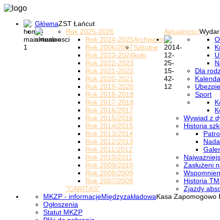
Główna
ZST Łańcut
Rok 2025-2026
Aktualności
Wydar
Rok 2024-2025
Archiwum
O
Rok 2006/2007
Szkolne
K
Rok 2023-2024
koło
U
Rok 2022-2023
N
Rok 2021-2022
Dla rod
Rok 2020-2021
Kalenda
Rok 2019-2020
Ubezpi
Rok 2018-2019
Sport
Rok 2017-2018
K
Rok 2016/2017
K
Rok 2015/2016
Wywiad z d
Rok 2014/2015
Historia szk
Rok 2013/2014
Patro
Rok 2012/2013
Nada
Rok 2011/2012
Galer
Rok 2010/2011
Najważniejs
Rok 2009/2010
Zasłużeni n
Rok 2008/2009
Wspomnieni
Rok 2007/2008
Historia TM
"CARITAS"
Zjazdy abs
MKZP - informacje
Międzyzakładowa
Kasa Zapomogowo 
Ogłoszenia
Statut MKZP