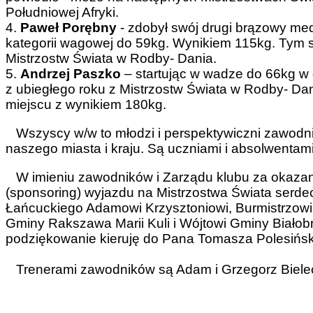
Południowej Afryki.
4.
Paweł Porębny
- zdobył swój drugi brązowy med
kategorii wagowej do 59kg. Wynikiem 115kg. Tym s
Mistrzostw Świata w Rodby- Dania.
5.
Andrzej Paszko
– startując w wadze do 66kg w 
z ubiegłego roku z Mistrzostw Świata w Rodby- Da
miejscu z wynikiem 180kg.
Wszyscy w/w to młodzi i perspektywiczni zawodnic
naszego miasta i kraju. Są uczniami i absolwenta
W imieniu zawodników i Zarządu klubu za okazan
(sponsoring) wyjazdu na Mistrzostwa Świata serde
Łańcuckiego Adamowi Krzysztoniowi, Burmistrzowi
Gminy Rakszawa Marii Kuli i Wójtowi Gminy Białob
podziękowanie kieruję do Pana Tomasza Polesińsk
Trenerami zawodników są Adam i Grzegorz Bielec