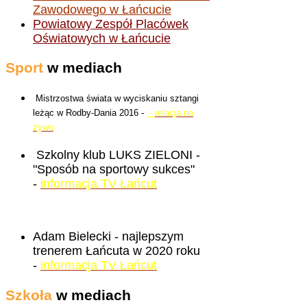
Zawodowego w Łańcucie
Powiatowy Zespół Placówek
Oświatowych w Łańcucie
Sport
w mediach
Mistrzostwa świata w wyciskaniu sztangi
leżąc w Rodby-Dania 2016 -
-
relacja na
żywo
Szkolny klub LUKS ZIELONI -
"Sposób na sportowy sukces"
-
informacja TV Łańcut
Adam Bielecki - najlepszym
trenerem Łańcuta w 2020 roku
-
informacja TV Łańcut
Szkoła
w mediach