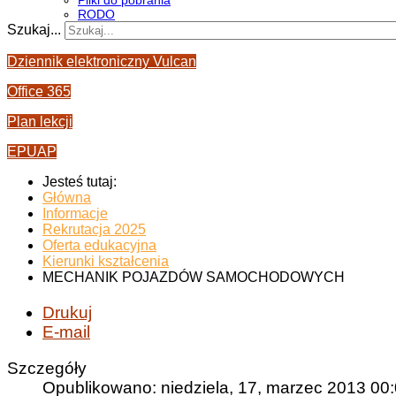
Pliki do pobrania
RODO
Szukaj...
Dziennik elektroniczny Vulcan
Office 365
Plan lekcji
EPUAP
Jesteś tutaj:
Główna
Informacje
Rekrutacja 2025
Oferta edukacyjna
Kierunki kształcenia
MECHANIK POJAZDÓW SAMOCHODOWYCH
Drukuj
E-mail
Szczegóły
Opublikowano: niedziela, 17, marzec 2013 00