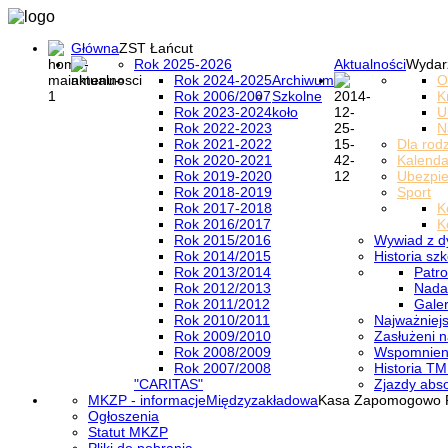
Główna
ZST Łańcut
Rok 2025-2026
Aktualności
Wydar
Rok 2024-2025
Archiwum
O
Rok 2006/2007
Szkolne
K
Rok 2023-2024
koło
U
Rok 2022-2023
N
Rok 2021-2022
Dla rod
Rok 2020-2021
Kalenda
Rok 2019-2020
Ubezpi
Rok 2018-2019
Sport
Rok 2017-2018
K
Rok 2016/2017
K
Rok 2015/2016
Wywiad z d
Rok 2014/2015
Historia szk
Rok 2013/2014
Patro
Rok 2012/2013
Nada
Rok 2011/2012
Galer
Rok 2010/2011
Najważniejs
Rok 2009/2010
Zasłużeni n
Rok 2008/2009
Wspomnieni
Rok 2007/2008
Historia TM
"CARITAS"
Zjazdy abs
MKZP - informacje
Międzyzakładowa
Kasa Zapomogowo 
Ogłoszenia
Statut MKZP