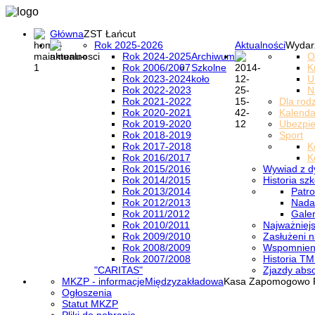
Główna
ZST Łańcut
Rok 2025-2026
Aktualności
Wydar
Rok 2024-2025
Archiwum
O
Rok 2006/2007
Szkolne
K
Rok 2023-2024
koło
U
Rok 2022-2023
N
Rok 2021-2022
Dla rod
Rok 2020-2021
Kalenda
Rok 2019-2020
Ubezpi
Rok 2018-2019
Sport
Rok 2017-2018
K
Rok 2016/2017
K
Rok 2015/2016
Wywiad z d
Rok 2014/2015
Historia szk
Rok 2013/2014
Patro
Rok 2012/2013
Nada
Rok 2011/2012
Galer
Rok 2010/2011
Najważniejs
Rok 2009/2010
Zasłużeni n
Rok 2008/2009
Wspomnieni
Rok 2007/2008
Historia TM
"CARITAS"
Zjazdy abs
MKZP - informacje
Międzyzakładowa
Kasa Zapomogowo 
Ogłoszenia
Statut MKZP