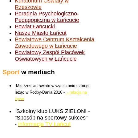
Kuratorium Oświaty w
Rzeszowie
Poradnia Psychologiczno-
Pedagogiczna w Łańcucie
Powiat Łańcucki
Nasze Miasto Łańcut
Powiatowe Centrum Kształcenia
Zawodowego w Łańcucie
Powiatowy Zespół Placówek
Oświatowych w Łańcucie
Sport
w mediach
Mistrzostwa świata w wyciskaniu sztangi
leżąc w Rodby-Dania 2016 -
-
relacja na
żywo
Szkolny klub LUKS ZIELONI -
"Sposób na sportowy sukces"
-
informacja TV Łańcut