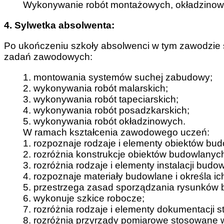
Wykonywanie robót montażowych, okładzinow
4. Sylwetka absolwenta:
Po ukończeniu szkoły absolwenci w tym zawodzie
zadań zawodowych:
1. montowania systemów suchej zabudowy;
2. wykonywania robót malarskich;
3. wykonywania robót tapeciarskich;
4. wykonywania robót posadzkarskich;
5. wykonywania robót okładzinowych.
W ramach kształcenia zawodowego uczeń:
1. rozpoznaje rodzaje i elementy obiektów bu
2. rozróżnia konstrukcje obiektów budowlanych
3. rozróżnia rodzaje i elementy instalacji budo
4. rozpoznaje materiały budowlane i określa i
5. przestrzega zasad sporządzania rysunków
6. wykonuje szkice robocze;
7. rozróżnia rodzaje i elementy dokumentacji 
8. rozróżnia przyrządy pomiarowe stosowane 