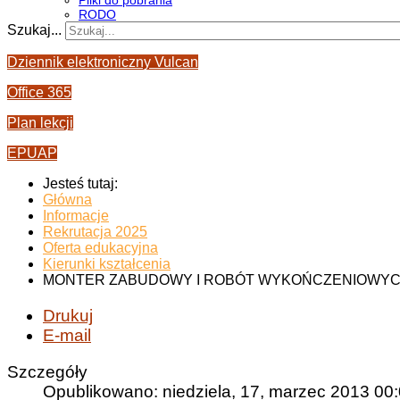
Pliki do pobrania
RODO
Szukaj...
Dziennik elektroniczny Vulcan
Office 365
Plan lekcji
EPUAP
Jesteś tutaj:
Główna
Informacje
Rekrutacja 2025
Oferta edukacyjna
Kierunki kształcenia
MONTER ZABUDOWY I ROBÓT WYKOŃCZENIOWYC
Drukuj
E-mail
Szczegóły
Opublikowano: niedziela, 17, marzec 2013 00