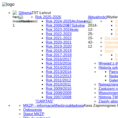
Główna
ZST Łańcut
Rok 2025-2026
Aktualności
Wydar
Rok 2024-2025
Archiwum
O
Rok 2006/2007
Szkolne
K
Rok 2023-2024
koło
U
Rok 2022-2023
N
Rok 2021-2022
Dla rod
Rok 2020-2021
Kalenda
Rok 2019-2020
Ubezpi
Rok 2018-2019
Sport
Rok 2017-2018
K
Rok 2016/2017
K
Rok 2015/2016
Wywiad z d
Rok 2014/2015
Historia szk
Rok 2013/2014
Patro
Rok 2012/2013
Nada
Rok 2011/2012
Galer
Rok 2010/2011
Najważniejs
Rok 2009/2010
Zasłużeni n
Rok 2008/2009
Wspomnieni
Rok 2007/2008
Historia TM
"CARITAS"
Zjazdy abs
MKZP - informacje
Międzyzakładowa
Kasa Zapomogowo 
Ogłoszenia
Statut MKZP