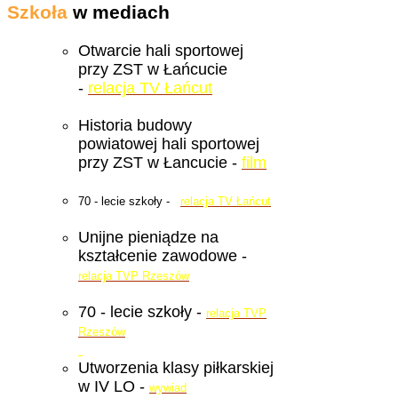
Szkoła
w mediach
Otwarcie hali sportowej
przy ZST w Łańcucie
-
relacja TV Łańcut
Historia budowy
powiatowej hali sportowej
przy ZST w Łancucie -
film
70 - lecie szkoły -
relacja TV Łańcut
Unijne pieniądze na
kształcenie zawodowe -
relacja TVP Rzeszów
70 - lecie szkoły -
relacja TVP
Rzeszów
Utworzenia klasy piłkarskiej
w IV LO -
wywiad