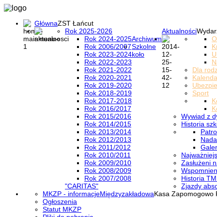
Główna
ZST Łańcut
Rok 2025-2026
Aktualności
Wydar
Rok 2024-2025
Archiwum
O
Rok 2006/2007
Szkolne
K
Rok 2023-2024
koło
U
Rok 2022-2023
N
Rok 2021-2022
Dla rod
Rok 2020-2021
Kalenda
Rok 2019-2020
Ubezpi
Rok 2018-2019
Sport
Rok 2017-2018
K
Rok 2016/2017
K
Rok 2015/2016
Wywiad z d
Rok 2014/2015
Historia szk
Rok 2013/2014
Patro
Rok 2012/2013
Nada
Rok 2011/2012
Galer
Rok 2010/2011
Najważniejs
Rok 2009/2010
Zasłużeni n
Rok 2008/2009
Wspomnieni
Rok 2007/2008
Historia TM
"CARITAS"
Zjazdy abs
MKZP - informacje
Międzyzakładowa
Kasa Zapomogowo 
Ogłoszenia
Statut MKZP