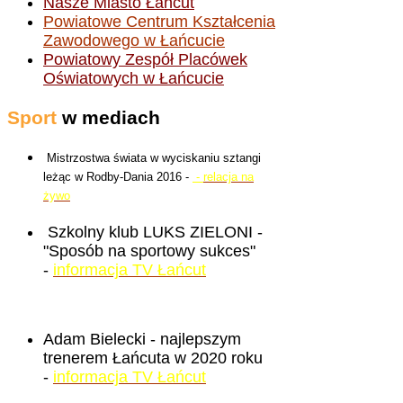
Nasze Miasto Łańcut
Powiatowe Centrum Kształcenia
Zawodowego w Łańcucie
Powiatowy Zespół Placówek
Oświatowych w Łańcucie
Sport
w mediach
Mistrzostwa świata w wyciskaniu sztangi
leżąc w Rodby-Dania 2016 -
-
relacja na
żywo
Szkolny klub LUKS ZIELONI -
"Sposób na sportowy sukces"
-
informacja TV Łańcut
Adam Bielecki - najlepszym
trenerem Łańcuta w 2020 roku
-
informacja TV Łańcut