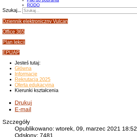
Pliki do pobrania
RODO
Szukaj...
Dziennik elektroniczny Vulcan
Office 365
Plan lekcji
EPUAP
Jesteś tutaj:
Główna
Informacje
Rekrutacja 2025
Oferta edukacyjna
Kierunki kształcenia
Drukuj
E-mail
Szczegóły
Opublikowano: wtorek, 09, marzec 2021 18:52
Odsłony: 7481