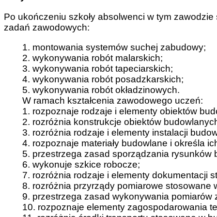
Po ukończeniu szkoły absolwenci w tym zawodzie
zadań zawodowych:
1. montowania systemów suchej zabudowy;
2. wykonywania robót malarskich;
3. wykonywania robót tapeciarskich;
4. wykonywania robót posadzkarskich;
5. wykonywania robót okładzinowych.
W ramach kształcenia zawodowego uczeń:
1. rozpoznaje rodzaje i elementy obiektów bu
2. rozróżnia konstrukcje obiektów budowlanych
3. rozróżnia rodzaje i elementy instalacji budo
4. rozpoznaje materiały budowlane i określa i
5. przestrzega zasad sporządzania rysunków
6. wykonuje szkice robocze;
7. rozróżnia rodzaje i elementy dokumentacji 
8. rozróżnia przyrządy pomiarowe stosowane 
9. przestrzega zasad wykonywania pomiarów 
10. rozpoznaje elementy zagospodarowania t