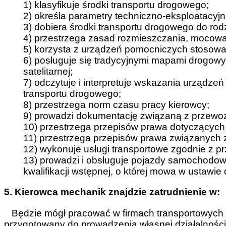
1) klasyfikuje środki transportu drogowego;
2) określa parametry techniczno-eksploatacyj
3) dobiera środki transportu drogowego do rod
4) przestrzega zasad rozmieszczania, mocow
5) korzysta z urządzeń pomocniczych stosow
6) posługuje się tradycyjnymi mapami drogowy
satelitarnej;
7) odczytuje i interpretuje wskazania urządz
transportu drogowego;
8) przestrzega norm czasu pracy kierowcy;
9) prowadzi dokumentację związaną z przew
10) przestrzega przepisów prawa dotyczących
11) przestrzega przepisów prawa związanych
12) wykonuje usługi transportowe zgodnie z p
13) prowadzi i obsługuje pojazdy samochodo
kwalifikacji wstępnej, o której mowa w ustawie
5. Kierowca mechanik znajdzie zatrudnienie w:
Będzie mógł pracować w firmach transportowych 
przygotowany do prowadzenia własnej działalności