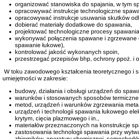
organizować stanowiska do spajania, w tym sp
opracowywać instrukcje technologiczne spawa
opracowywać instrukcje usuwania skutków od
dobierać materiały dodatkowe do spawania,
projektować technologiczne procesy spawania
wykonywać połączenia spawane i zgrzewane (
spawanie łukowe),
kontrolować jakość wykonanych spoin,
przestrzegać przepisów bhp, ochrony ppoż. i 
W toku zawodowego kształcenia teoretycznego i s
umiejętności w zakresie:
budowy, działania i obsługi urządzeń do spa
warunków i stosowanych sposobów termiczneg
metod, urządzeń i warunków zgrzewania metali
urządzeń i technologii spawania łukowego el
krytym, cięcia plazmowego i in.,
materiałów przeznaczonych na konstrukcje spa
zastosowania technologii spawania przy wytw
zbiorników, aparatury chemicznej, samochod