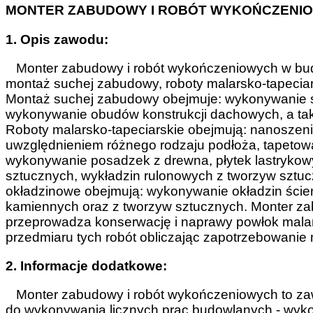
MONTER ZABUDOWY I ROBÓT WYKOŃCZENI
1. Opis zawodu:
Monter zabudowy i robót wykończeniowych w bud
montaż suchej zabudowy, roboty malarsko-tapeciar
Montaż suchej zabudowy obejmuje: wykonywanie ś
wykonywanie obudów konstrukcji dachowych, a tak
Roboty malarsko-tapeciarskie obejmują: nanoszeni
uwzględnieniem różnego rodzaju podłoża, tapetow
wykonywanie posadzek z drewna, płytek lastrykowy
sztucznych, wykładzin rulonowych z tworzyw szt
okładzinowe obejmują: wykonywanie okładzin ście
kamiennych oraz z tworzyw sztucznych. Monter z
przeprowadza konserwację i naprawy powłok malars
przedmiaru tych robót obliczając zapotrzebowanie 
2. Informacje dodatkowe:
Monter zabudowy i robót wykończeniowych to zawó
do wykonywania licznych prac budowlanych - wykoń