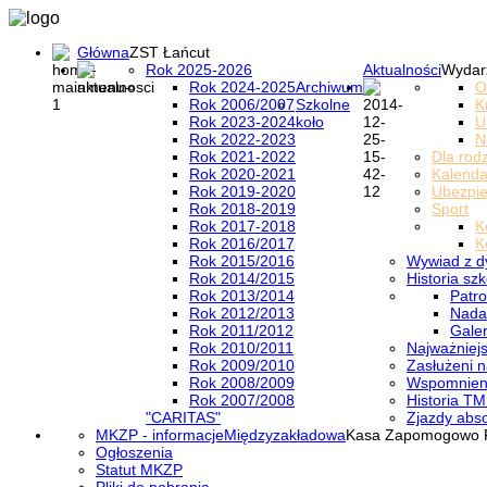
Główna
ZST Łańcut
Rok 2025-2026
Aktualności
Wydar
Rok 2024-2025
Archiwum
O
Rok 2006/2007
Szkolne
K
Rok 2023-2024
koło
U
Rok 2022-2023
N
Rok 2021-2022
Dla rod
Rok 2020-2021
Kalenda
Rok 2019-2020
Ubezpi
Rok 2018-2019
Sport
Rok 2017-2018
K
Rok 2016/2017
K
Rok 2015/2016
Wywiad z d
Rok 2014/2015
Historia szk
Rok 2013/2014
Patro
Rok 2012/2013
Nada
Rok 2011/2012
Galer
Rok 2010/2011
Najważniejs
Rok 2009/2010
Zasłużeni n
Rok 2008/2009
Wspomnieni
Rok 2007/2008
Historia TM
"CARITAS"
Zjazdy abs
MKZP - informacje
Międzyzakładowa
Kasa Zapomogowo 
Ogłoszenia
Statut MKZP