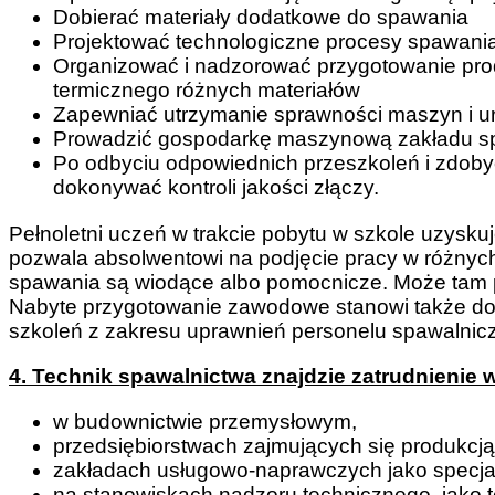
Dobierać materiały dodatkowe do spawania
Projektować technologiczne procesy spawani
Organizować i nadzorować przygotowanie produ
termicznego różnych materiałów
Zapewniać utrzymanie sprawności maszyn i ur
Prowadzić gospodarkę maszynową zakładu s
Po odbyciu odpowiednich przeszkoleń i zdobyci
dokonywać kontroli jakości złączy.
Pełnoletni uczeń w trakcie pobytu w szkole uzysku
pozwala absolwentowi na podjęcie pracy w różnych
spawania są wiodące albo pomocnicze. Może tam peł
Nabyte przygotowanie zawodowe stanowi także do
szkoleń z zakresu uprawnień personelu spawalnic
4. Technik spawalnictwa znajdzie zatrudnienie 
w budownictwie przemysłowym,
przedsiębiorstwach zajmujących się produkcj
zakładach usługowo-naprawczych jako specjali
na stanowiskach nadzoru technicznego, jako te